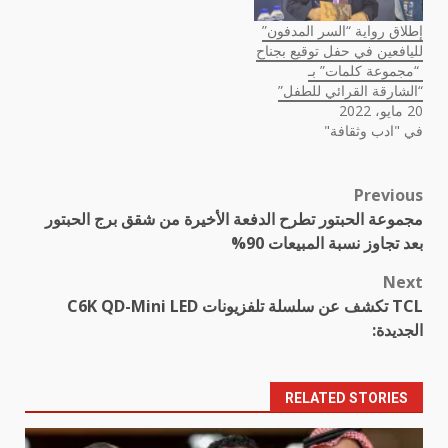
إطلاق رواية “السر المدفون”
لليافعين في حفل توقيع بجناح
“مجموعة كلمات” بـ
“الشارقة القرائي للطفل”
20 مايو، 2022
في "ادب وثقافة"
Previous
Post
مجموعة الحبتور تطرح الدفعة الأخيرة من شقق برج الحبتور
navigation
بعد تجاوز نسبة المبيعات 90%
Next
TCL تكشف عن سلسلة تلفزيونات C6K QD-Mini LED
الجديدة:
RELATED STORIES