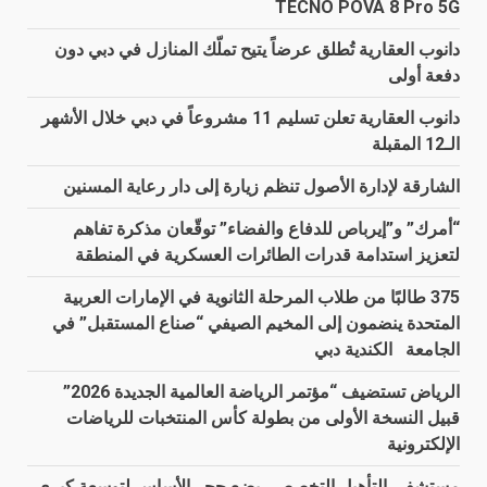
TECNO POVA 8 Pro 5G
دانوب العقارية تُطلق عرضاً يتيح تملّك المنازل في دبي دون
دفعة أولى
دانوب العقارية تعلن تسليم 11 مشروعاً في دبي خلال الأشهر
الـ12 المقبلة
الشارقة لإدارة الأصول تنظم زيارة إلى دار رعاية المسنين
“أمرك” و”إيرباص للدفاع والفضاء” توقّعان مذكرة تفاهم
لتعزيز استدامة قدرات الطائرات العسكرية في المنطقة
375 طالبًا من طلاب المرحلة الثانوية في الإمارات العربية
المتحدة ينضمون إلى المخيم الصيفي “صناع المستقبل” في
الجامعة الكندية دبي
الرياض تستضيف “مؤتمر الرياضة العالمية الجديدة 2026”
قبيل النسخة الأولى من بطولة كأس المنتخبات للرياضات
الإلكترونية
مستشفى التأهيل التخصصي يضع حجر الأساس لتوسعة كبرى