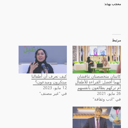
معجب بهذه:
مرتبط
كاتبتان متخصصتان تناقشان
كيف نعرف أن أطفالنا
أيهما أفضل: القراءة للأطفال
مبتكرون ومبدعون؟
أم تركهم يطالعون بأنفسهم
12 مايو، 2023
26 مايو، 2021
في "غير مصنف"
في "ادب وثقافة"