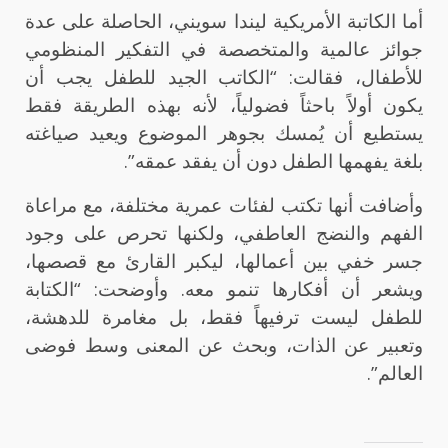
أما الكاتبة الأمريكية ليندا سويني، الحاصلة على عدة
جوائز عالمية والمتخصصة في التفكير المنظومي
للأطفال، فقالت: “الكاتب الجيد للطفل يجب أن
يكون أولاً باحثاً فضولياً، لأنه بهذه الطريقة فقط
يستطيع أن يُمسك بجوهر الموضوع ويعيد صياغته
بلغة يفهمها الطفل دون أن يفقد عمقه”.
وأضافت أنها تكتب لفئات عمرية مختلفة، مع مراعاة
الفهم والنضج العاطفي، ولكنها تحرص على وجود
جسر خفي بين أعمالها، ليكبر القارئ مع قصصها،
ويشعر أن أفكارها تنمو معه. وأوضحت: “الكتابة
للطفل ليست ترفيهاً فقط، بل مغامرة للدهشة،
وتعبير عن الذات، وبحث عن المعنى وسط فوضى
العالم”.