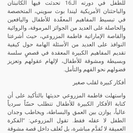
للطفل في دورته الـ16 تحدثت فيها الكاتبتان
والباحثتان الأمريكية ليندا بوث سويني، المتخصصة
في تبسيط المفاهيم المعقّدة للأطفال واليافعين
والحاصلة على العديد من الجوائز المرموقة، والروائية
والقاصة الإماراتية فاطمة المزروعي، حيث أشرعتا
النوافذ على العديد من الأسئلة الهامة حول كيفية
تقديم المفاهيم الكبيرة المعقدة في قصصٍ سلسة
وبسيطة ومشوقة للأطفال، لإلهام عقولهم وتعزيز
فضولهم نحو الفهم والتأمل.
أفكار كبيرة لقلب صغير
واستهلت فاطمة المزروعي حديثها بالتأكيد على أن
كتابة الأفكار الكبيرة للأطفال تتطلب حسّاً سردياً
عالياً، يوازن بين العمق والبساطة، ويخاطب وجدان
الطفل لا عقله فقط. تقول المزروعي: “الفكرة
العميقة لا تُقدَّم مباشرة، بل تُغلف داخل قصة مشوقة