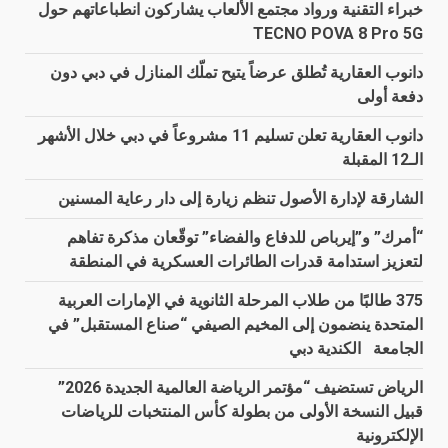
خبراء التقنية ورواد مجتمع الألعاب يشاركون انطباعاتهم حول
TECNO POVA 8 Pro 5G
دانوب العقارية تُطلق عرضاً يتيح تملّك المنازل في دبي دون
دفعة أولى
دانوب العقارية تعلن تسليم 11 مشروعاً في دبي خلال الأشهر
الـ12 المقبلة
الشارقة لإدارة الأصول تنظم زيارة إلى دار رعاية المسنين
“أمرك” و”إيرباص للدفاع والفضاء” توقّعان مذكرة تفاهم
لتعزيز استدامة قدرات الطائرات العسكرية في المنطقة
375 طالبًا من طلاب المرحلة الثانوية في الإمارات العربية
المتحدة ينضمون إلى المخيم الصيفي “صناع المستقبل” في
الجامعة الكندية دبي
الرياض تستضيف “مؤتمر الرياضة العالمية الجديدة 2026”
قبيل النسخة الأولى من بطولة كأس المنتخبات للرياضات
الإلكترونية