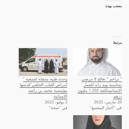
معجب بهذه:
مرتبط
” تراحم ” تعالج 8 مرضى
وحدة طبية متنقلة لجمعية ”
بمناسبة يوم زايد للعمل
امراض القلب الخلقي”قدمتها
الإنسانيبتكلفة 1.250 مليون
مؤسسة محمد بن راشد
درهم
الإنسانية
20 مارس، 2025
2 يوليو، 2023
في "أخبار المجتمع"
في "صحة"