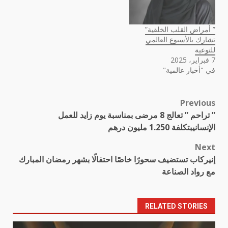
” أمراض القلب الخلقية”
تشارك بالأسبوع العالمي
للتوعية
7 فبراير، 2025
في "أخبار عالمية"
Previous
Post
” تراحم ” تعالج 8 مرضى بمناسبة يوم زايد للعمل
navigation
الإنسانيبتكلفة 1.250 مليون درهم
Next
إنيركاب تستضيف سحورًا خاصًا احتفالًا بشهر رمضان المبارك
مع رواد الصناعة
RELATED STORIES