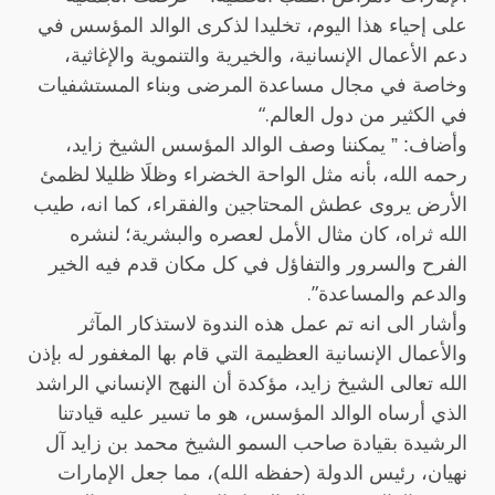
على إحياء هذا اليوم، تخليدا لذكرى الوالد المؤسس في
دعم الأعمال الإنسانية، والخيرية والتنموية والإغاثية،
وخاصة في مجال مساعدة المرضى وبناء المستشفيات
“.
في الكثير من دول العالم
وأضاف: ” يمكننا وصف الوالد المؤسس الشيخ زايد،
رحمه الله، بأنه مثل الواحة الخضراء وظلَا ظليلا لظمئ
الأرض يروى عطش المحتاجين والفقراء، كما انه، طيب
الله ثراه، كان مثال الأمل لعصره والبشرية؛ لنشره
الفرح والسرور والتفاؤل في كل مكان قدم فيه الخير
.”
والدعم والمساعدة
وأشار الى انه تم عمل هذه الندوة لاستذكار المآثر
والأعمال الإنسانية العظيمة التي قام بها المغفور له بإذن
الله تعالى الشيخ زايد، مؤكدة أن النهج الإنساني الراشد
الذي أرساه الوالد المؤسس، هو ما تسير عليه قيادتنا
الرشيدة بقيادة صاحب السمو الشيخ محمد بن زايد آل
نهيان، رئيس الدولة (حفظه الله)، مما جعل الإمارات