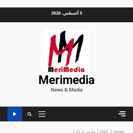
Ski
5 أغسطس، 2026
t
conten
Merimedia
News & Media
PRIMARY
MENU
Home
2025
مارس
21