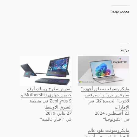
معجب بهذه:
مرتبط
مايكروسوفت تطلق أجهزة”
أسوس تطرح ريببلك أوف
سيرفس برو” و “سيرفس
جيمرز جهازي Mothership و
لابتوب” الجديدة كليًا في
Zephyrus S في منطقة
الإمارات
الشرق الأوسط
23 أغسطس، 2024
27 يناير، 2019
في "تكنولوجيا"
في "أخبار عالمية"
مايكروسوفت تقود عالم
التحول الرقمي في أسبوع