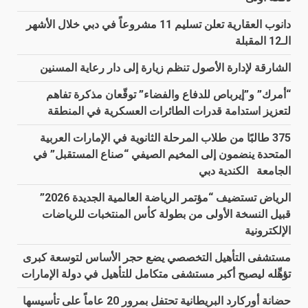
دانوب العقارية تعلن تسليم 11 مشروعاً في دبي خلال الأشهر
الـ12 المقبلة
الشارقة لإدارة الأصول تنظم زيارة إلى دار رعاية المسنين
“أمرك” و”إيرباص للدفاع والفضاء” توقّعان مذكرة تفاهم
لتعزيز استدامة قدرات الطائرات العسكرية في المنطقة
375 طالبًا من طلاب المرحلة الثانوية في الإمارات العربية
المتحدة ينضمون إلى المخيم الصيفي “صناع المستقبل” في
الجامعة الكندية دبي
الرياض تستضيف “مؤتمر الرياضة العالمية الجديدة 2026”
قبيل النسخة الأولى من بطولة كأس المنتخبات للرياضات
الإلكترونية
مستشفى التأهيل التخصصي يضع حجر الأساس لتوسعة كبرى
تؤهِّله ليصبح أكبر مستشفى متكامل للتأهيل في دولة الإمارات
حضانة أوركارد البريطانية تحتفل بمرور 20 عاماً على تأسيسها