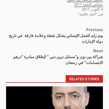
جيتكس للتقنية 2017
4 أكتوبر، 2017
في "أخبار عالمية"
Previous
Post
يوم زايد للعمل الإنساني يشكل نقطة وعلامة فارقة في تاريخ
navigation
دولة الإمارات
Next
شراكة بين نون و”سمايل ترين دبي ” لإطلاق مبادرة “درهم
الابتسامات” في رمضان
RELATED STORIES