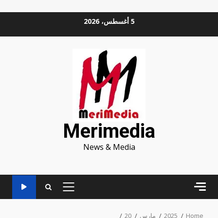
Ski
5 أغسطس، 2026
t
conten
Merimedia
News & Media
PRIMARY
MENU
Home
2025
مارس
20