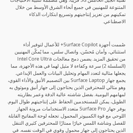
تقنية الجيل الخامس 5G قريبًا، وهي مصممة لتلبية الاحتياجات
المتنوعة للمهنيين في جميع أنحاء الشرق الأوسط من خلال
تمكينهم من تعزيز إنتاجيتهم وتسريع ابتكارات الذكاء
الاصطناعي.
صُممت أجهزة Surface Copilot+ للأعمال لتوفير أداء
استثنائي، وأمان مُحسّن، واتصال سلس، مما يُمكّن المهنيين
من تحقيق المزيد. يضمن دمج معالجات Intel Core Ultra
(السلسلة 2) سرعة وكفاءة لا مثيل لهما في هذه الأجهزة، مما
يجعلها مثالية لتعدد المهام وتحليل البيانات والعمل الإبداعي.
يجمع جهاز Surface Laptop بين التصميم الأنيق والأداء القوي،
وهو مثالي للمحترفين الذين يحتاجون إلى جهاز أنيق وموثوق به
لمهامهم اليومية. بفضل شاشته عالية الدقة وعمر بطاريته
الطويل، يمكن للمستخدمين الحفاظ على إنتاجيتهم طوال اليوم.
يوفر جهاز Surface Pro متعدد الاستخدامات مرونة الجهاز
اللوحي مع قوة الكمبيوتر المحمول. تجعله لوحة المفاتيح القابلة
للفصل وشاشة اللمس خيارًا ممتازًا للمحترفين كثيري التنقل
الذين يحتاجون إلى جهاز محمول وقوي في الوقت نفسه. في