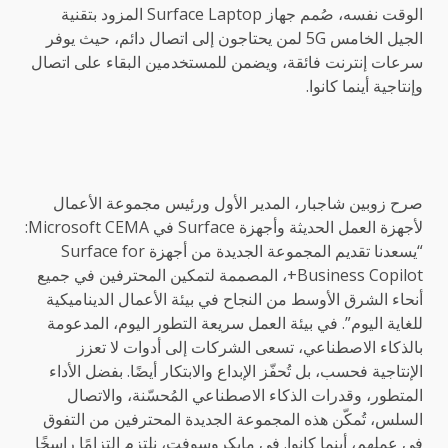
الوقت نفسه، صُمم جهاز Surface Laptop المزود بتقنية
الجيل الخامس 5G لمن يحتاجون إلى اتصال دائم، حيث يوفر
سرعات إنترنت فائقة، ويضمن للمستخدمين البقاء على اتصال
وإنتاجية أينما كانوا.
صرح زوبين شاجبار، المدير الأول ورئيس مجموعة الأعمال
لأجهزة العمل الحديثة وأجهزة Surface في Microsoft CEMA:
“يسعدنا تقديم المجموعة الجديدة من أجهزة Surface for
Business Copilot+، المصممة لتمكين المحترفين في جميع
أنحاء الشرق الأوسط من النجاح في بيئة الأعمال الديناميكية
للغاية اليوم”. في بيئة العمل سريعة التطور اليوم، المدعومة
بالذكاء الاصطناعي، تسعى الشركات إلى أدوات لا تعزز
الإنتاجية فحسب، بل تُحفّز الإبداع والابتكار أيضًا. بفضل الأداء
المتطور، وقدرات الذكاء الاصطناعي المُحسّنة، والاتصال
السلس، تُمكّن هذه المجموعة الجديدة المحترفين من التفوق
في عملهم، أينما كانوا. في مايكروسوفت، نلتزم التزامًا راسخًا