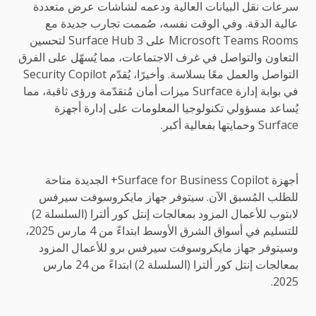
سرعات نقل البيانات العالية ودعمه لشاشات عرض متعددة
عالية الدقة. وفي الوقت نفسه، صُممت تجارب جديدة مع
Microsoft Teams Rooms على Surface Hub 3 لتحسين
التعاون والتواصل في غرف الاجتماعات، مما يُسهّل على الفرق
التواصل والعمل معًا بسلاسة. وأخيرًا، يُقدّم Security Copilot
في بوابة إدارة Surface ميزات أمان مُتقدّمة ورؤى ثاقبة، مما
يُساعد مسؤولي تكنولوجيا المعلومات على إدارة أجهزة
Surface وحمايتها بفعالية أكبر.
أجهزة Surface for Business Copilot+ الجديدة متاحة
للطلب المُسبق الآن. سيتوفر جهاز مايكروسوفت سيرفس
لابتوب للأعمال المزود بمعالجات إنتل كور ألترا (السلسلة 2)
للتسليم في أسواق الشرق الأوسط ابتداءً من 4 مارس 2025،
وسيتوفر جهاز مايكروسوفت سيرفس برو للأعمال المزود
بمعالجات إنتل كور ألترا (السلسلة 2) ابتداءً من 24 مارس
2025.