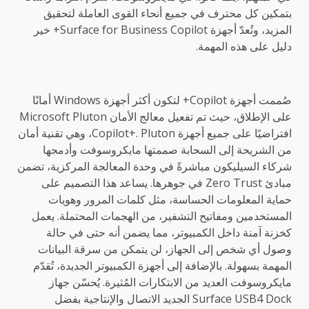
بتمكين كل محترف في جميع أنحاء القوى العاملة لتحقيق
المزيد، وتُعدّ أجهزة Surface for Business Copilot+ خير
دليل على هذه المهمة.
صُممت أجهزة Copilot+ لتكون أكثر أجهزة Windows أمانًا
على الإطلاق، حيث تم تفعيل معالج الأمان Microsoft Pluton
افتراضيًا على جميع أجهزة Copilot+. Pluton، وهي تقنية أمان
من الشريحة إلى السحابة صممتها مايكروسوفت وأدمجها
شركاء السيليكون مباشرةً في وحدة المعالجة المركزية، تضمن
مبادئ Zero Trust في جوهرها. يساعد هذا التصميم على
حماية المعلومات الحساسة، مثل كلمات المرور وهويات
المستخدمين ومفاتيح التشفير، من الهجمات المحتملة. يعمل
كخزنة آمنة داخل الكمبيوتر، مما يضمن أنه حتى في حالة
وصول أي شخص إلى الجهاز، لن يتمكن من سرقة البيانات
المهمة بسهولة. بالإضافة إلى أجهزة الكمبيوتر الجديدة، تُقدّم
مايكروسوفت العديد من الابتكارات المُثيرة. يُحسّن جهاز
Surface USB4 Dock الجديد الاتصال والإنتاجية بفضل