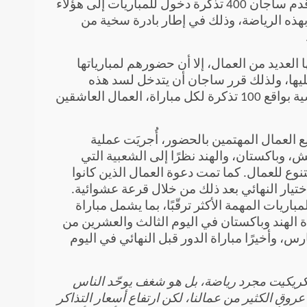
مباريات البطولة وعَيش أجوائها الحماسية من المدرجات؛ إذ قدم ساجان 400 تذكرة دخول للمباريات إلى هؤلاء
بهذه الرياضة، وذلك في إطار بادرة سخية من
العديد من العمال، إلا أن حضورهم لمبارياتها
 عليها، ولذلك قرر ساجان أن يتدخل لسد هذه
الفجوة. وستُمكِّن التذاكر، التي وُزِّعَت على أربع مباريات رئيسية بواقع 100 تذكرة لكل مباراة، العمال العاشقين
 العمال المهتمين بالحضور، أُجريَت عملية
يش، وباكستان، والهند نظرًا إلى الشعبية التي
نوع للعمال. كما تمت دعوة العمال الذين كانوا
تيار النهائي بعد ذلك من خلال قرعة عشوائية.
اريات المهمة الأكثر ترقّبًا، بما يشمل مباراة
ة الهند وباكستان في اليوم الثالث والعشرين من
رس، وأخيرًا مباراة الدور قبل النهائي في اليوم
كريكيت مجرد رياضة، بل هو شغف يوحّد الناس
روق الكثير من عمالنا، لكن ارتفاع أسعار التذاكر