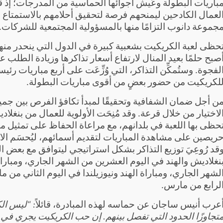
لعمال الكادحين ليمنحهم فرصة لتحقيق أحلامهم بالاستمتاع 
جموعة دانوب التزامًا منها بالمسؤولية المجتمعية للشركات.
حظى لعبة الكريكيت بشعبية كبيرة في الدول التي ينحدر منها 
صبح حلمًا بعيد المنال لارتفاع أسعار تذاكرها وزيادة الطلب
لكريكيت من حضور بعضٍ من أقوى مباريات البطولة.
ن أجل ضمان الشفافية وتحقيقًا لمبدأ تكافؤ الفرص بين جميع
لاختيار من خلال قرعة. وقد مُنِحَت الأولوية للعمال من بنغلاد
حظى بها اللعبة في بلدانهم، مع مراعاة الحفاظ على تمثيل مت
ريصين على مشاهدة المباريات لتقديم أسمائهم، ليُحسَم الاخ
قد رُوعِيَ توزيع التذاكر بشكل استراتيجي ليتوافق مع بعض المب
نغلاديش والهند في اليوم العشرين من الشهر الجاري، ومبارا
لشهر الجاري، ومباراة الهند ونيوزيلندا في اليوم الثاني من ما
لرابع من مارس.
عرب أنيس ساجان عن حماسه لهذه المبادرة، قائلاً
: “ليس ال
تجاوزًا الحدود التي تفصل بينهم. إن حب الكريكيت يجري في ع