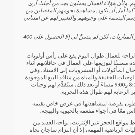
هم. ولأن هؤلاء العمال يعملون بجد من أجلنا، أرى
ني. كما آمل أن تكون مشاهدة نجومهم المفضلين من
سم البسمة على وجوههم والتعبير لهم عن امتناني
“أتمنى لو كنت أستطيع إرسال جميع عمالنا لحضور المباريات، لكن لم يتسنَّ لي إلا الحصول على 400
فير أقصى درجات الراحة للعمال طوال اليوم يقع على رأس أولويات
مسبقًا لتوزيعها على العمال في حافلاتهم أثناء
خال المأكولات أو المشروبات إلى الاستاد. وفي
وجبات الخفيفة والمياه من منافذ البيع الموجودة
في الاستاد. ومع انتهاء المباراة في وقت متأخر بين الساعة 8:30 و9:00 مساءً أو بعد ذلك، ستُقدَّم لهم وجبات
 الرعاية لهم طوال هذه التجربة.
يحظون بفرصة لمشاهدتها في عرض خاص يقيمه
معًا في أجواء مفعمة بالحيوية والبهجة.
مواقع الحجز عبر الإنترنت، يواجه العديد من
الرياضية المهمة، إلا أن التزام ساجان تجاه