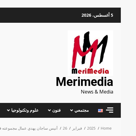
Skip
5 أغسطس، 2026
to
content
Merimedia
News & Media
مجتمعي
فنون
علوم وتكنولوجيا
Home
2025
فبراير
26
أنيس ساجان يهدي عمال مجموعته ف