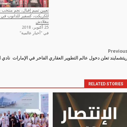
تعيين تميم إقبال، نجم منتخب 
للكريكت، كسفير للدانوب في 
بنغلادش
25 أكتوبر، 2018
في "أخبار عالمية"
Previou
Pos
يتشمايند تعلن دخول عالم التطوير العقاري الفاخر في الإمارات
نادي 
navigatio
RELATED STORIES