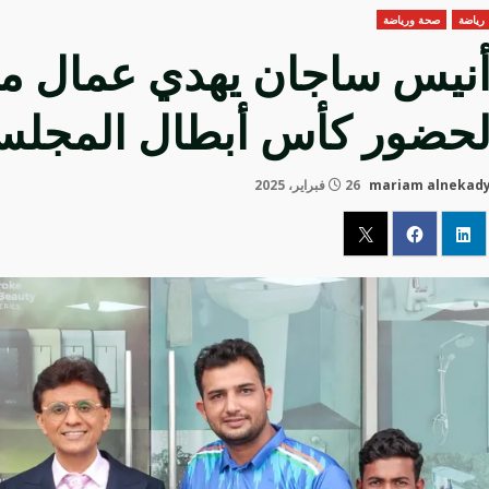
رياضة
صحة ورياضة
نيس ساجان يهدي عمال م
حضور كأس أبطال المجلس 
mariam alnekad
26 فبراير، 2025