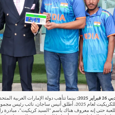
ي 26 فبراير 2025:
بينما تتأهب دولة الإمارات العربية الم
للكريكيت لعام 2025، أطلق أنيس ساجان، نائب 
لعبة حتى إنه معروف هناك باسم “السيد كريكيت”، مبادرة را