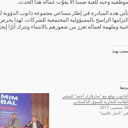
وظفيه وحبه للعبة ضمنا ألا يفوّت عماله هذا الحدث.
أتي هذه المبادرة في إطار مساعي مجموعة دانوب الدؤوبة لدع
لتزامها الراسخ بالمسؤولية المجتمعية للشركات. لهذا يحرص
نية وملهمة لعماله تعزز من شعورهم بالانتماء وتترك أثرًا إيجابي
عجب بهذه:
رتبط
لدانوب توقع مع “سارفاراز أحمد” كسفير
لعلامة التجارية للسوق الباكستاني
سبتمبر، 2017
ي "أخبار عالمية"