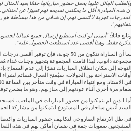
الطلب الهائل عليها يجعل حضور مبارياتها حلمًا بعيد المنال ل
ن هذه المبادرة أقل ما يمكنني تقديمه لهم تعبيرًا عن امتنا
لمدرجات تجربة لا تُنسى لهم. إن هدفي من هذا ببساطة هو ر
تفانيهم”.
تابع قائلاً:
ذكرة فقط. وهذا أقصى عدد استطعت الحصول عليه”.
بما أن المباراة تتكون من 50 جولة، فإن تو
جموعة دانوب. لهذا قامت المجموعة بتجهيز وجبات غداء مُعدة 
لتوجه إلى مكان انطلاق المباريات نظرًا إلى عدم السماح بإد
وقات الاستراحة بين الجولات، سيُمنح العمال قسائم لشراء ال
عام مرة أخرى أثناء عودتهم إلى منازلهم، وهو ما يضمن توفير
ما الذين لم يتمكنوا من حضور المباريات في الملعب، فس
لسيد أنيس ساجان في المستودع ليتمكنوا من مشاركة الحماس 
ي ظل الارتفاع الصاروخي لتكاليف حضور المباريات واكتظاظ 
لمشجعين صعوبات جمة في ضمان أماكن لهم في هذه الفعاليات 