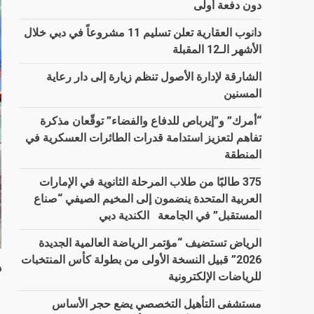
دون دفعة أولى
دانوب العقارية تعلن تسليم 11 مشروعاً في دبي خلال
الأشهر الـ12 المقبلة
الشارقة لإدارة الأصول تنظم زيارة إلى دار رعاية
المسنين
“أمرك” و”إيرباص للدفاع والفضاء” توقّعان مذكرة
تفاهم لتعزيز استدامة قدرات الطائرات العسكرية في
المنطقة
375 طالبًا من طلاب المرحلة الثانوية في الإمارات
العربية المتحدة ينضمون إلى المخيم الصيفي “صناع
المستقبل” في الجامعة الكندية دبي
الرياض تستضيف “مؤتمر الرياضة العالمية الجديدة
2026” قبيل النسخة الأولى من بطولة كأس المنتخبات
دب
للرياضات الإلكترونية
ل
مستشفى التأهيل التخصصي يضع حجر الأساس