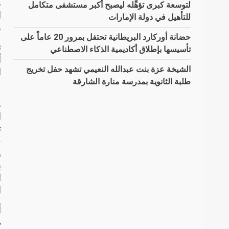
لتوسعة كبرى تؤهِّله ليصبح أكبر مستشفى متكامل
ا
للتأهيل في دولة الإمارات
م
حضانة أوركارد البريطانية تحتفل بمرور 20 عاماً على
ت
تأسيسها بإطلاق أكاديمية الذكاء الاصطناعي
أ
الشيخة عزة بنت عبدالله النعيمي تشهد حفل تخريج
طلبة الثانوية بمدرسة منارة الشارقة
ل
م
ا
ت
ح
و
ب
ا
ا
أ
م