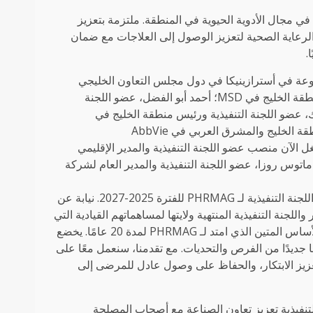
ركة بحثية عالمية رائدة في مجال الأدوية الحيوية في المنطقة. ملتزمة بتعزيز
الرعاية الصحية لتعزيز الوصول إلى العلاجات مع ضمان
.
موعة في أسترازينيكا في دول مجلس التعاون الخليجي
وباكستان؛ أشرف ملاك، نائب رئيس مجلس الإدارة والعضو المنتدب لمنطقة الخليج في MSD؛ أحمد أبو الفضل، عضو اللجنة
 لمنطقة الخليج في Merck Serono؛ ديدريك كوك، عضو اللجنة التنفيذية ورئيس منطقة الخليج في
Biogen؛ الحسين عبد اللطيف، عضو اللجنة التنفيذية والمدير العام لمنطقة الخليج والمشرق العربي في AbbVie
بق والذي يشغل الآن منصب عضو اللجنة التنفيذية والمدير الإقليمي
لمشرق العربي والأسواق الناشئة في Abbott؛ وبيدرو ماتوس روزا، عضو اللجنة التنفيذية والمدير العام لشركة
قال سامح الفنجري، الرئيس المعين حديثًا، “يشرفني ويسعدني أن أقود اللجنة التنفيذية لـ PHRMAG للفترة 2025-2027. نيابة عن
لجنة التنفيذية المنتهية ولايتها لمساهماتهم القيادية التي
لا تقدر بثمن على مدار العامين الماضيين، والتي تبني بشكل أكبر على الأساس المتين الذي امتد لـ PHRMAG لمدة 20 عامًا. يخضع
جديدًا من الفرص والتحديات. مع تقدمنا، سنعمل معًا على
 أكثر ازدهارًا، وسنظل ملتزمين بمهمة PHRMAG في تعزيز الابتكار، والحفاظ على وصول عادل للمرضى إلى
ئيسية لفترة عمل PHRMAG 2023-2025 واللجنة التنفيذية تعزيز تعاون الصناعة مع أصحاب المصلحة