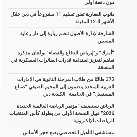
دون دفعة أولى
دانوب العقارية تعلن تسليم 11 مشروعاً في دبي خلال
الأشهر الـ12 المقبلة
الشارقة لإدارة الأصول تنظم زيارة إلى دار رعاية
المسنين
“أمرك” و”إيرباص للدفاع والفضاء” توقّعان مذكرة
تفاهم لتعزيز استدامة قدرات الطائرات العسكرية في
المنطقة
375 طالبًا من طلاب المرحلة الثانوية في الإمارات
العربية المتحدة ينضمون إلى المخيم الصيفي “صناع
المستقبل” في الجامعة الكندية دبي
الرياض تستضيف “مؤتمر الرياضة العالمية الجديدة
2026” قبيل النسخة الأولى من بطولة كأس المنتخبات
للرياضات الإلكترونية
مستشفى التأهيل التخصصي يضع حجر الأساس
و