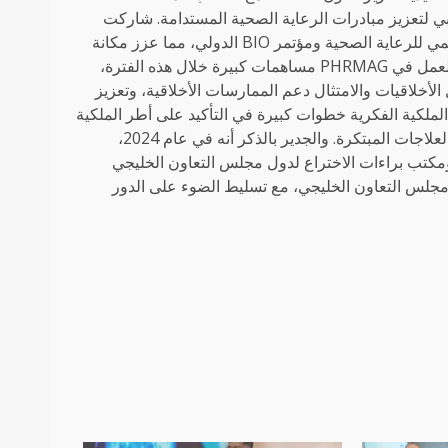
ة (EDE) ودائرة الصحة في أبوظبي لتعزيز مبادرات الرعاية الصحية المستدامة. شاركت
اللجنة المنتهية ولايتها بنجاح في أحداث محورية مثل أسبوع أبوظبي العالمي للرعاية الصحية ومؤتمر BIO الدولي، مما عزز مكانة
منطقة الخليج كقائدة في مجال الابتكار الدوائي. كما قدمت مجموعات العمل في PHRMAG مساهمات كبيرة خلال هذه الفترة،
لاقيات والامتثال دعم الممارسات الأخلاقية، وتعزيز
ملكية الفكرية خطوات كبيرة في التأكيد على أطر الملكية
الفكرية وتسهيل الحوار حول السياسات التنظيمية لتمكين الوصول إلى العلاجات المبتكرة. والجدير بالذكر أنه في عام 2024،
جارة الأمريكية ومكتب براءات الاختراع لدول مجلس التعاون الخليجي
مجلس التعاون الخليجي، مع تسليط الضوء على الدور