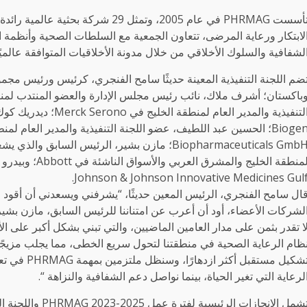
تأسست PHRMAG في عام 2005، وتمثل 29 ش
لابتكار ورعاية المرضى، تتعاون الجمعية مع السلطات الصحية وأنظمة 
لشفافية والسلوك الأخلاقي من خلال مدونة الأخلاقيات المتوافقة عالميًا
ضم اللجنة التنفيذية المعينة حديثًا سامح الفنجري، كرئيس ورئيس مج
التنفيذية والمدير العام
Biopharmaceuticals GmbH؛ مازن بشير، الرئيس السا
لمنطقة الخليج وا
Johnson & Johnson Innovative Medicines Gulf
لشركات الأعضاء، أود أن أعرب عن امتناننا للرئيس السابق، مازن بشير وال
ظام الرعاية الصحية في منطقتنا لتحول سريع الخطى، مما يجلب مزيجًا 
تشكيل مستقبل
لرعاية التي تغير الحياة، بينما نواصل دعم الشفافية والنزاهة “.
تشمل الإنجازات الر