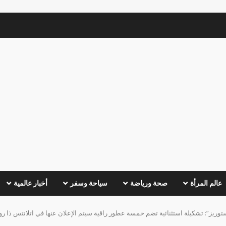
عالم المرأة
صحة ورياضة
سياحة وسفر
أخبار عالمية
وريز”: تشكيلة استثنائية تضم خمسة عطور راقية سيتم الإعلان عنها في اتلانتس ذا رو