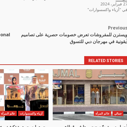
فبراير، 2024
ي "أزياء واكسسوارات"
Previou
Pos
يسترن للمفروشات تعرض خصومات حصرية على تصاميم
navigatio
يقونية في مهرجان دبي للتسوق
RELATED STORIES
جمالي
عالم المرأة
أزياء واكسسوارات
عالم المرأة