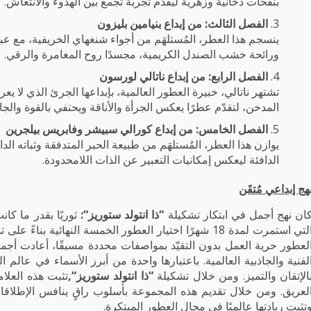
بنفحات دخانية وزهرية ليقدّم تجربة تجمع بين الهدوء والانتعاش.
الفصل الثالث: من إبداع بنيامين بليزون
ينسجم هذا العطر، المُستلهَم من أجواء شنغهاي الخريفية، مع عب
ورائحة خشب الصندل الكريمية، مجسدًا روح المغامرة والرقي.
الفصل الرابع: من إبداع ناتالي لورسون
تشتهر ناتالي، خبيرة العطور العالمية، بإبداعها الجرئ الذي لا يعر
المدخن، لتقدّم عطرًا يعكس الجرأة والأناقة ويحتفي بالقوة والجاذ
الفصل الخامس: من إبداع كورالي سبيشر وفابريس بيلجرين
يوازن هذا العطر، المُستلهَم من طبيعة الحبر المتدفقة وثباته الدائ
الدافئة ليعكس إمكانيات التعبير عن الذات اللامحدودة.
هج إبداعي مُتقَن
ان نهج أجمل في ابتكار تشكيلة
“
ذا انتولد ستوريز
“:
ثوريًا بقدر ما كا
التي استمرت لمدة 18 شهرًا اختيار العطور الخمسة النهائي
لعطور حرية العمل بدون التقيّد بمواصفات محددة مسبقًا، أعادت أجمل ص
لفنية والجاذبية العالمية. باعتبارها واحدة من أبرز الأسماء في عا
الإتقان والتميز. ومن خلال تشكيلة
“
ذا انتولد ستوريز
“
,
تثبت هذه العلام
لعريق. ومن خلال تقديم هذه المجموعة بأسلوب راقٍ ينافس الإطلاقات
تثبت ريادتها عالميًا في مجال العطور المبتكرة.