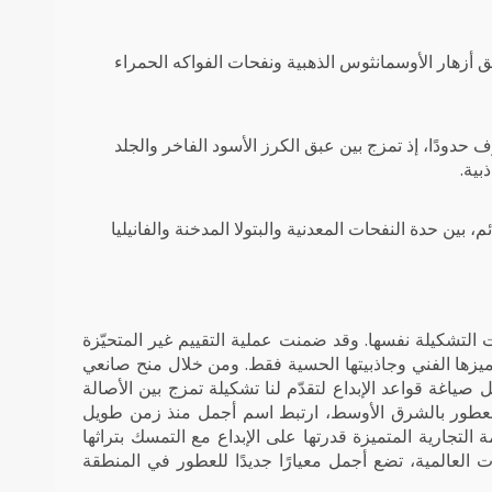
ق أزهار الأوسمانثوس الذهبية ونفحات الفواكه الحمراء
ف حدودًا، إذ تمزج بين عبق الكرز الأسود الفاخر والجلد
بية.
م، بين حدة النفحات المعدنية والبتولا المدخنة والفانيليا
نت التشكيلة نفسها. وقد ضمنت عملية التقييم غير المتحيّزة
ة بناءً على تميزها الفني وجاذبيتها الحسية فقط. ومن خلال منح صانعي
ياغة قواعد الإبداع لتقدّم لنا تشكيلة تمزج بين الأصالة
لم العطور بالشرق الأوسط، ارتبط اسم أجمل منذ زمن طويل
ة التجارية المتميزة قدرتها على الإبداع مع التمسك بتراثها
 العالمية، تضع أجمل معيارًا جديدًا للعطور في المنطقة