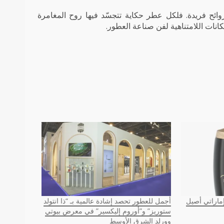
ائح فريدة. فلكل عطر حكاية تتجسّد فيها روح المغامرة
مكانات اللامتناهية لفن صناعة العطور.
إماراتي أصيل
أجمل للعطور تحصد إشادة عالمية بـ “ذا انتولد
ستوريز” و”أوروم إليكسير” في معرض بيوتي
وورلد الشرق الأوسط