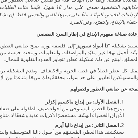
حكاياتهم الشخصية بصدق. على مدار 18 شهر
لإبداعات الخمس النهائية بناءً على تميزها الفني والحسي فقط. إن تشك
حتفاء بالإبداع، والتفرّد، وفن السرد.
عادة صياغة مفهوم الإبداع في إطار السرد القصصي
ستند تشكيلة
“
ذا انتولد ستوريز
“
إلى فلسفة ثورية تمنح صانعي العطور م
بنّت أجمل نهجًا غير مقيّد بالمواصفات والتعليمات ومنحت خمسة م
لمطلق، لينتج عن ذلك تشكيلة عطور تتجاوز الحدود التقليدية للمجال.
مثل كل عطر فصلاً في قصة الحرية والاكتشاف. وتقدم التشكيلة برمّ
المستهلكين العاديين على حد سواء، محققةً بذلك مزيجًا متناغمًا بين الإب
محة عن صانعي العطور وفصولهم
الفصل الأول: من إبداع ماكسيم إكزلر
يمزج هذا العطر، المستوحى من أجواء صيف الطفولة على ضفاف ا
الأوراق الخضراء الهشّة، مستحضرًا ذكريات عذبة وشغفًا لا متناهٍ
الفصل الثاني: من إبداع داليا آيزم
يستكشف هذا العطر، المُستلهَم من أصول داليا المتوسطية وال