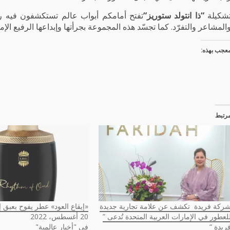
شكيلة
“
ذا انتولد ستوريز
“
تفتح أمامكم أبواب عالم تستكشفون فيه رو
المشاعر والتفرّد. كما تجسّد هذه المجموعة بجرأتها وإبداعها الرفيع الإ
عجب بهذه:
رتبط
ركة فريدة تكشف عن علامة تجارية جديدة
«إيقاع العود» عطر يفوح بعبق 
لعطور في الإمارات العربية المتحدة تُدعى ”
20 أغسطس، 2022
ريدة “
في "أخبار عالمية"