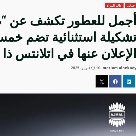
جمالي
عالم المرأة
جمل للعطور تكشف عن “ذا 
شكيلة استثنائية تضم خمس
لإعلان عنها في اتلانتس ذا 
mariam alnekad
10 فبراير، 2025