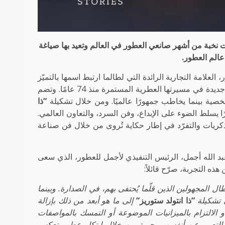
نخبة من أشهر صانعي العطور في العالم وتعيد بها صياغة
 عالم العطور.
علامة التجارية الرائدة التي لطالما ارتبط اسمها بالتميّز
إيذانًا بمرحلة تحوّلية جديدة في مسيرتها العطرية المستمرة منذ 74 عامًا. وتضم
صية بينما يخاطب جمهورًا عالميًا. ومن خلال تشكيلة
“
ذا
ا يسلط الضوء على الإبداع، وفن السرد، والتعاون العالمي.
يات والتفرّد في إطار حكاية تُروى من خلال فن صناعة
بد الله أجمل، الرئيس التنفيذي لأجمل للعطور، الذي سعى
ه التجربة، صرّح قائلاً:
لمجهولين الذين قلّما يُحتفى بهم، في الصدارة. وبينما
ي تشكيلة
“
ذا انتولد ستوريز
“
إلى ما هو أبعد من ذلك بإزالة
و الالتزام بالميزانيات الموضوعة أو التمسك بالمواصفات
 التعبير عن أنفسهم بحرية من خلال ابتكار عطور تعكس