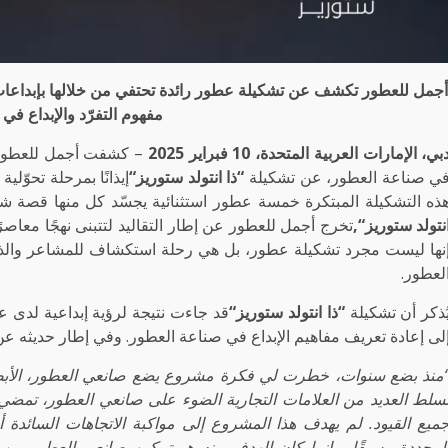
جمل للعطور تكشف عن تشكيلة عطور رائدة تحتفي من خلالها بإبداعات 
مفهوم التفرّد والإبداع في
بي، الإمارات العربية المتحدة، 10 فبراير 2025
– كشفت أجمل للعطور، ال
ي صناعة العطور، عن تشكيلة
“
ذا انتولد ستوريز
“
ذه التشكيلة المبتكرة خمسة عطور استثنائية يجسّد كل منها قصة شخ
نتولد ستوريز
“
,
تخرج أجمل للعطور عن إطار التقاليد لتتبنى نهجًا معاصرً
نها ليست مجرد تشكيلة عطور، بل هي رحلة استكشاف للمشاعر والذكر
لعطور.
ُذكر أن تشكيلة
“
ذا انتولد ستوريز
“
قد جاءت نتيجة لرؤية إبداعية لدى ع
لى إعادة تعريف مفاهيم الإبداع في صناعة العطور. وفي إطار حديثه عن هذ
منذ بضع سنوات، خطرت لي فكرة مشروع يضع صانعي العطور، الأبطال ا
ُسلط العديد من العلامات التجارية الضوء على صانعي العطور، تمض
ميع القيود. لم يهدف هذا المشروع إلى مواكبة الاتجاهات السائدة أ
لمحددة مسبقًا، وإنما كان الهدف منه هو تمكين صانعي العطور من