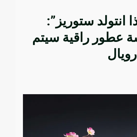
انتولد ستوريز”:
ة عطور راقية سيتم
رويال