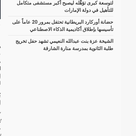
لتوسعة كبرى تؤهِّله ليصبح أكبر مستشفى متكامل
للتأهيل في دولة الإمارات
حضانة أوركارد البريطانية تحتفل بمرور 20 عاماً على
أ
تأسيسها بإطلاق أكاديمية الذكاء الاصطناعي
الشيخة عزة بنت عبدالله النعيمي تشهد حفل تخريج
د
طلبة الثانوية بمدرسة منارة الشارقة
ف
ه
ا
إ
ا
ي
إ
“
ت
ج
ا