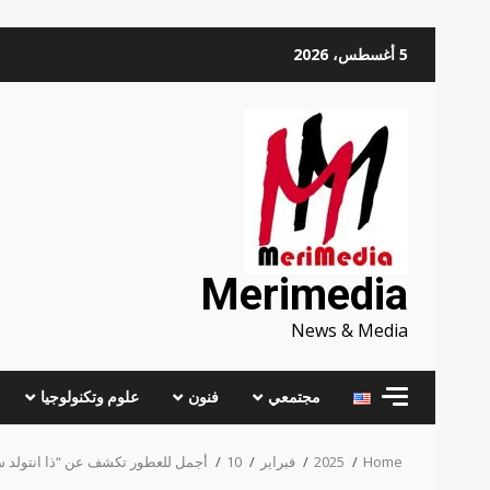
Skip
5 أغسطس، 2026
to
content
Merimedia
News & Media
مجتمعي
فنون
علوم وتكنولوجيا
Home
2025
فبراير
10
أجمل للعطور تكشف عن “ذا انتولد ست