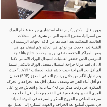
بدوره قال الدكتور إكرام نظام استشاري جراحة عظام الورك
من استراليا، مخترع التقنية التي تم نشرها في المجلات
العالمية المحكمة بعد اعتمادها من كافة الجهات الرسمية ان
التفنية تعد الاحدث من نوعها في العالم وتم استخدامها في
بعض المراكز المتخصصة في اوروبا وحققت نتائج هائلة جدا
للمرضى الذين خضعوا لعمليات استبدال الورك الامامي لافتا
الى ان اهم مزايا جراحة استبدال مفصل الورك بالبكيني تشمل
ألم أقل بعد الجراحة حيث لا يتم قطع العضلات ” الأوتار” حيث
يتم تقليل الألم من خلال برنامج التعافي المعزز (ERP) فقدان
دم أقل أثناء الجراحة وضعف عضلي أقل بعد الجراحة و الحركة
المبكرة (في وقت مبكر من 3-4 ساعات) و انتعاش سريع على
المدى القصير وندبة خفية في الفخذ مع خطر أقل للخلع مع
سرعة التعافي و الخروج المبكر والسرعة في العودة للقيادة
في غضون أسابيع بعد الجراحة و العودة المبكرة إلى العمل مع