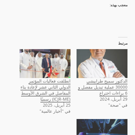
معجب بهذه:
مرتبط
الدكتور سميح طرابيشي
انطلقت فعاليات المؤتمر
30000 عملية تبديل مفصل و
الدولي الثاني عشر لإعادة بناء
6 براءات اختراع
المفاصل في الشرق الأوسط
29 أبريل، 2024
(ICJR-ME) رسميًا
في "صحة"
25 أبريل، 2025
في "أخبار عالمية"