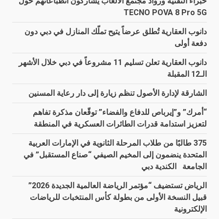
خبراء التقنية ورواد مجتمع الألعاب يشاركون انطباعاتهم حول
TECNO POVA 8 Pro 5G
دانوب العقارية تُطلق عرضاً يتيح تملّك المنازل في دبي دون
دفعة أولى
دانوب العقارية تعلن تسليم 11 مشروعاً في دبي خلال الأشهر
الـ12 المقبلة
الشارقة لإدارة الأصول تنظم زيارة إلى دار رعاية المسنين
“أمرك” و”إيرباص للدفاع والفضاء” توقّعان مذكرة تفاهم
لتعزيز استدامة قدرات الطائرات العسكرية في المنطقة
375 طالبًا من طلاب المرحلة الثانوية في الإمارات العربية
المتحدة ينضمون إلى المخيم الصيفي “صناع المستقبل” في
الجامعة الكندية دبي
الرياض تستضيف “مؤتمر الرياضة العالمية الجديدة 2026”
قبيل النسخة الأولى من بطولة كأس المنتخبات للرياضات
الإلكترونية