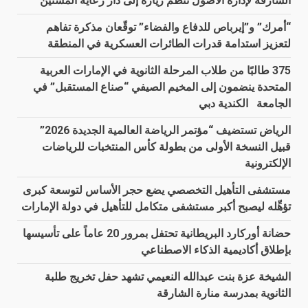
الشارقة لإدارة الأصول تنظم زيارة إلى دار رعاية المسنين
“أمرك” و”إيرباص للدفاع والفضاء” توقّعان مذكرة تفاهم
لتعزيز استدامة قدرات الطائرات العسكرية في المنطقة
375 طالبًا من طلاب المرحلة الثانوية في الإمارات العربية
المتحدة ينضمون إلى المخيم الصيفي “صناع المستقبل” في
الجامعة الكندية دبي
الرياض تستضيف “مؤتمر الرياضة العالمية الجديدة 2026”
قبيل النسخة الأولى من بطولة كأس المنتخبات للرياضات
الإلكترونية
مستشفى التأهيل التخصصي يضع حجر الأساس لتوسعة كبرى
تؤهِّله ليصبح أكبر مستشفى متكامل للتأهيل في دولة الإمارات
حضانة أوركارد البريطانية تحتفل بمرور 20 عاماً على تأسيسها
بإطلاق أكاديمية الذكاء الاصطناعي
الشيخة عزة بنت عبدالله النعيمي تشهد حفل تخريج طلبة
الثانوية بمدرسة منارة الشارقة