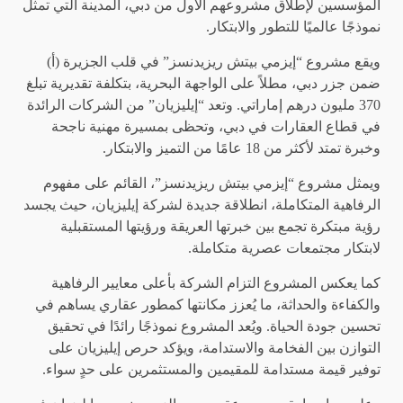
المؤسسين لإطلاق مشروعهم الأول من دبي، المدينة التي تمثل
نموذجًا عالميًا للتطور والابتكار.
ويقع مشروع “إيزمي بيتش ريزيدنسز” في قلب الجزيرة (أ)
ضمن جزر دبي، مطلاً على الواجهة البحرية، بتكلفة تقديرية تبلغ
370 مليون درهم إماراتي. وتعد “إيليزيان” من الشركات الرائدة
في قطاع العقارات في دبي، وتحظى بمسيرة مهنية ناجحة
وخبرة تمتد لأكثر من 18 عامًا من التميز والابتكار.
ويمثل مشروع “إيزمي بيتش ريزيدنسز”، القائم على مفهوم
الرفاهية المتكاملة، انطلاقة جديدة لشركة إيليزيان، حيث يجسد
رؤية مبتكرة تجمع بين خبرتها العريقة ورؤيتها المستقبلية
لابتكار مجتمعات عصرية متكاملة.
كما يعكس المشروع التزام الشركة بأعلى معايير الرفاهية
والكفاءة والحداثة، ما يُعزز مكانتها كمطور عقاري يساهم في
تحسين جودة الحياة. ويُعد المشروع نموذجًا رائدًا في تحقيق
التوازن بين الفخامة والاستدامة، ويؤكد حرص إيليزيان على
توفير قيمة مستدامة للمقيمين والمستثمرين على حدٍ سواء.