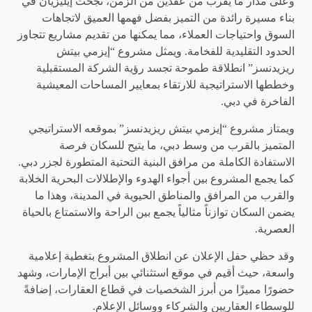
وعلى مدار ما يقرب من عقدين من الزمن، نجحت إيليزيان في
بناء مسيرة رائدة من التميز بفضل فهمها العميق لاتجاهات
السوق واحتياجات العملاء، مما يمكنها من تقديم مشاريع تتجاوز
الحدود التقليدية للفخامة. ويمثل مشروع “إيزمي بيتش
ريزيدنسز” انطلاقة طموحة تجسد رؤية الشركة المستقبلية
وخططها الاستراتيجية للارتقاء بمعايير المساحات المعيشية
الفاخرة في دبي.
ويمتاز مشروع “إيزمي بيتش ريزيدنسز” بموقعه الاستراتيجي
المتميز بالقرب من وسط دبي، ما يتيح للسكان فرصة
الاستفادة الكاملة من مرافق البنية التحتية المتطورة لجزر دبي.
كما يجمع المشروع بين أجواء الهدوء والإطلالات البحرية الخلابة
والقرب من المرافق والمناطق الحيوية في المدينة، وهذا ما
يضمن السكان توازناً مثالياً يجمع بين الراحة والاستمتاع بالحياة
العصرية.
وقد حظي حفل الإعلان عن انطلاق المشروع بتغطية إعلامية
واسعة، حيث أقيم في موقع استثنائي بين أبراج الإمارات، وشهد
حضورًا مميزًا من أبرز الشخصيات في قطاع العقارات، إضافةً
للوسطاء العقاريين والشركاء ووسائل الإعلام.