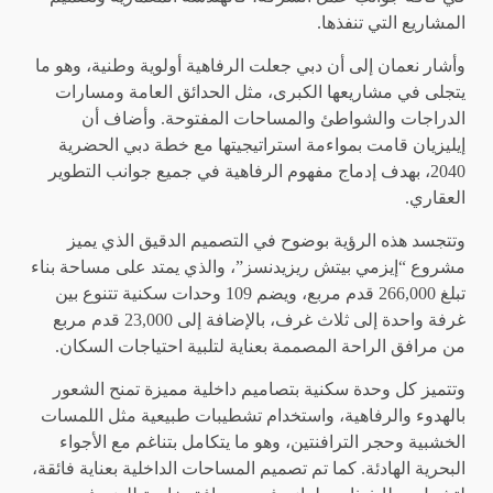
المشاريع التي تنفذها.
وأشار نعمان إلى أن دبي جعلت الرفاهية أولوية وطنية، وهو ما
يتجلى في مشاريعها الكبرى، مثل الحدائق العامة ومسارات
الدراجات والشواطئ والمساحات المفتوحة. وأضاف أن
إيليزيان قامت بمواءمة استراتيجيتها مع خطة دبي الحضرية
2040، بهدف إدماج مفهوم الرفاهية في جميع جوانب التطوير
العقاري.
وتتجسد هذه الرؤية بوضوح في التصميم الدقيق الذي يميز
مشروع “إيزمي بيتش ريزيدنسز”، والذي يمتد على مساحة بناء
تبلغ 266,000 قدم مربع، ويضم 109 وحدات سكنية تتنوع بين
غرفة واحدة إلى ثلاث غرف، بالإضافة إلى 23,000 قدم مربع
من مرافق الراحة المصممة بعناية لتلبية احتياجات السكان.
وتتميز كل وحدة سكنية بتصاميم داخلية مميزة تمنح الشعور
بالهدوء والرفاهية، واستخدام تشطيبات طبيعية مثل اللمسات
الخشبية وحجر الترافنتين، وهو ما يتكامل بتناغم مع الأجواء
البحرية الهادئة. كما تم تصميم المساحات الداخلية بعناية فائقة،