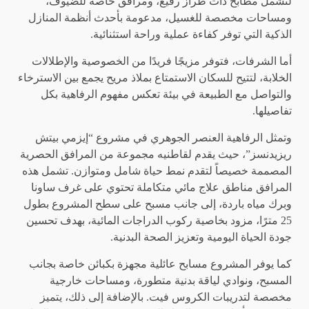
لتشمل مطابخ ذات طراز رفيع، ومرافق خاصة للضيوف،
ومساحات مخصصة للغسيل، مدعومة بأحدث أنظمة المنازل
الذكية التي توفر كفاءة عملية وراحة استثنائية.
أما الشرفات، فتوفر مزيجًا فريدًا من الخصوصية والإطلالات
الخلابة، لتتيح للسكان الاستمتاع بملاذ مريح يجمع بين الاسترخاء
والتواصل مع الطبيعة في بيئة تعكس مفهوم الرفاهية بكل
تفاصيلها.
وتمثل الرفاهية العنصر الجوهري في مشروع “إيزمي بيتش
ريزيدنسز”، حيث يقدم لقاطنيه مجموعة من المرافق الحصرية
المصممة خصيصاً لتقدم نمط حياة شامل ومتوازن. تشمل هذه
المرافق مناطق علاج مائي متكاملة تحتوي على غرف ساونا
وبرك مياه باردة، إلى جانب مسبح على سطح المشروع بطول
25 مترًا، مزود بخاصية ركوب الدراجات المائية، بهدف تحسين
جودة الحياة اليومية وتعزيز الصحة البدنية.
كما يوفر المشروع مسابح عائلية مجهزة بكبائن خاصة بجانب
المسبح، ونوادي لياقة بدنية متطورة، ومساحات خارجية
مخصصة لتدريبات الكروس فيت. بالإضافة إلى ذلك، يتميز