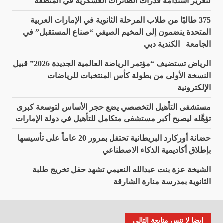
لتعزيز استدامة قدرات الطائرات العسكرية في المنطقة
375 طالبًا من طلاب المرحلة الثانوية في الإمارات العربية
المتحدة ينضمون إلى المخيم الصيفي “صناع المستقبل” في
الجامعة الكندية دبي
الرياض تستضيف “مؤتمر الرياضة العالمية الجديدة 2026” قبيل
النسخة الأولى من بطولة كأس المنتخبات للرياضات
الإلكترونية
مستشفى التأهيل التخصصي يضع حجر الأساس لتوسعة كبرى
تؤهِّله ليصبح أكبر مستشفى متكامل للتأهيل في دولة الإمارات
حضانة أوركارد البريطانية تحتفل بمرور 20 عاماً على تأسيسها
بإطلاق أكاديمية الذكاء الاصطناعي
الشيخة عزة بنت عبدالله النعيمي تشهد حفل تخريج طلبة
الثانوية بمدرسة منارة الشارقة
ايضا لا تنس متابعة التالي