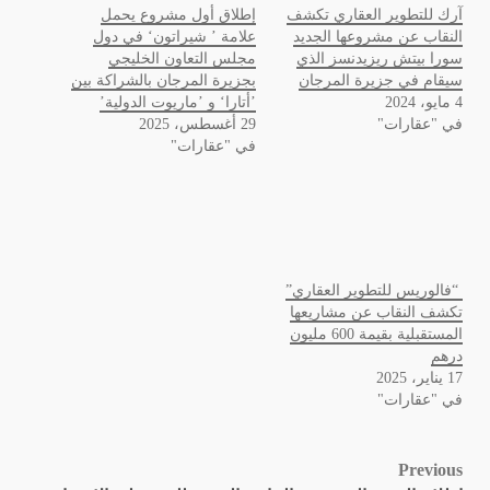
آرك للتطوير العقاري تكشف
إطلاق أول مشروع يحمل
النقاب عن مشروعها الجديد
علامة ’ شيراتون‘ في دول
سورا بيتش ريزيدنسز الذي
مجلس التعاون الخليجي
سيقام في جزيرة المرجان
بجزيرة المرجان بالشراكة بين
4 مايو، 2024
’أتارا‘ و ’ماريوت الدولية’
في "عقارات"
29 أغسطس، 2025
في "عقارات"
“فالوريس للتطوير العقاري”
تكشف النقاب عن مشاريعها
المستقبلية بقيمة 600 مليون
درهم
17 يناير، 2025
في "عقارات"
Post
Previous