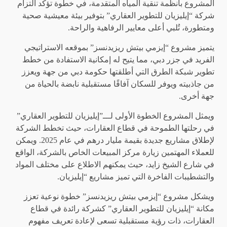
المشروع بأنظمة تنقية المياه المتقدمة، في خطوة تؤكد التزام
شركة “إيليزيان للتطوير العقاري” بتوفير بيئة معيشية صحية
ومتطورة، تُلبي أعلى معايير الرفاهية والراحة.
يتميز مشروع “إيزمي بيتش ريزيدنسز” بموقعه الاستراتيجي
الفريد في جزر دبي، مما يتيح له إمكانية الاستفادة من خطط
تطوير شبكة الطرق التي أطلقتها حكومة دبي من جهة ويعزز
من جاذبيته ويوفر للسكان آفاقًا مستقبلية نابضة بالحياة من
جهة أخرى.
ويمثل المشروع الخطوة الأولى لـــ”إيليزيان للتطوير العقاري”
في رحلتها الطموحة في قطاع العقارات، حيث تخطط الشركة
لإطلاق مشاريع جديدة بقيمة مليار درهم في عام 2025. ويمكن
للعملاء المهتمين زيارة مركز المبيعات الخاص بالشركة، الواقع
في شارع الشيخ زايد، حيث يمكنهم الاطلاع على مختلف المواد
والتشطيبات الفاخرة التي تميز مشاريع “إيليزيان.
ويشكل مشروع “إيزمي بيتش ريزيدنسز” خطوة نوعية تعزز
مكانة “إيليزيان للتطوير العقاري” كشركة رائدة في قطاع
العقارات، ذات رؤية مستقبلية تسعى لإعادة تعريف مفهوم