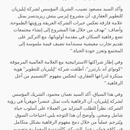
وأكد السيد مسعود نصيب، الشريك المؤسس لشركة إيليزيان
للتطوير العقاري، أن مشروع إيزمي بيتش ريزيدنسز يمثل
علامة فارقة تعكس خبرات الشركة العريقة ورؤيتها الطموحة.
وأضاف: “نهدف من خلال هذا المشروع إلى إنشاء مجتمعات
تضع رفاهية السكان في مقدمة أولوياتها، مع التركيز على
تقديم تجارب معيشية مستدامة تضيف قيمة ملموسة إلى
المجتمع وتعزز جودة الحياة.”
وفي إطار شراكتها الاستراتيجية مع العلامة العالمية المرموقة
“كونواي آند بارتنرز”، أطلقت شركة “إيليزيان للتطوير” هوية
مبتكرة لذراعها العقاري، لتعكس مفهوم “التصميم من أجل
الرفاهية.”
وفي هذا السياق، أكد السيد نعمان محمود، الشريك المؤسس
لشركة إيليزيان، أن الرفاهية باتت تمثل عنصراً جوهرياً في رؤية
الشركة، نظراً للطلب المتزايد من العملاء على أسلوب حياة
شامل وصحي. وأوضح أن هذا التوجه يلبي احتياجات السوق
ويُترجم عملياً من خلال دمج مفهوم الرفاهية بشكل متكامل
في كافة جوانب عمل الشركة، كالهندسة المعمارية وتصميم