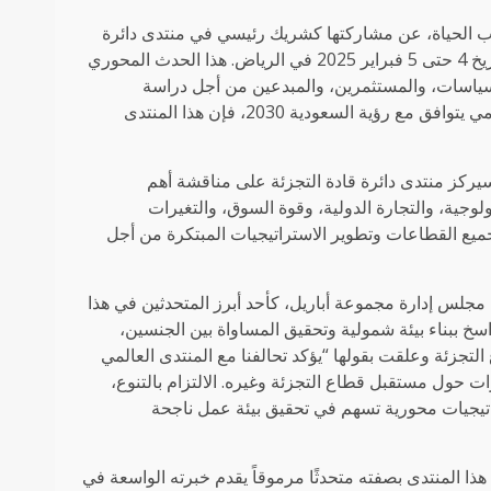
لوب الحياة، عن مشاركتها كشريك رئيسي في منتدى دائرة
قادة التجزئة العالمي، بالتزامن مع انطلاق أول اجتماعاته السنوية من تاريخ 4 حتى 5 فبراير 2025 في الرياض. هذا الحدث المحوري
لسياسات، والمستثمرين، والمبدعين من أجل دراسة
مستقبل هذا القطاع. وبترسيخ منطقة الخليج لدورها كمحور ريادي ومتنامي يتوافق مع رؤية السعودية 2030، فإن هذا المنتدى
يركز منتدى دائرة قادة التجزئة على مناقشة أهم
لوجية، والتجارة الدولية، وقوة السوق، والتغيرات
ميع القطاعات وتطوير الاستراتيجيات المبتكرة من أجل
جلس إدارة مجموعة أباريل، كأحد أبرز المتحدثين في هذا
سخ ببناء بيئة شمولية وتحقيق المساواة بين الجنسين،
تجزئة وعلقت بقولها “يؤكد تحالفنا مع المنتدى العالمي
ارات حول مستقبل قطاع التجزئة وغيره. الالتزام بالتنوع،
يجيات محورية تسهم في تحقيق بيئة عمل ناجحة
ا المنتدى بصفته متحدثًا مرموقاً يقدم خبرته الواسعة في