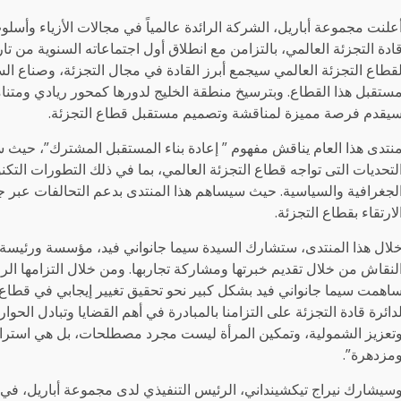
علنت مجموعة أباريل، الشركة الرائدة عالمياً في مجالات الأزياء وأس
قطاع التجزئة العالمي سيجمع أبرز القادة في مجال التجزئة، وصناع ا
يقدم فرصة مميزة لمناقشة وتصميم مستقبل قطاع التجزئة.
نتدى هذا العام يناقش مفهوم ” إعادة بناء المستقبل المشترك”، حيث س
لتحديات التى تواجه قطاع التجزئة العالمي، بما في ذلك التطورات التكنو
لجغرافية والسياسية. حيث سيساهم هذا المنتدى بدعم التحالفات عبر ج
لارتقاء بقطاع التجزئة.
لال هذا المنتدى، ستشارك السيدة سيما جانواني فيد، مؤسسة ورئيسة م
لنقاش من خلال تقديم خبرتها ومشاركة تجاربها. ومن خلال التزامها الرا
اهمت سيما جانواني فيد بشكل كبير نحو تحقيق تغيير إيجابي في قطاع ال
دائرة قادة التجزئة على التزامنا بالمبادرة في أهم القضايا وتبادل الحو
تعزيز الشمولية، وتمكين المرأة ليست مجرد مصطلحات، بل هي استرات
مزدهرة”.
سيشارك نيراج تيكشينداني، الرئيس التنفيذي لدى مجموعة أباريل، في هذ