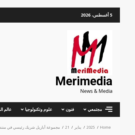
Skip
5 أغسطس، 2026
to
content
Merimedia
News & Media
مجتمعي
فنون
علوم وتكنولوجيا
عالم ال
Home
2025
يناير
21
مجموعة أباريل شريك رئيسي في منتدى دائرة قادة التجزئة الع