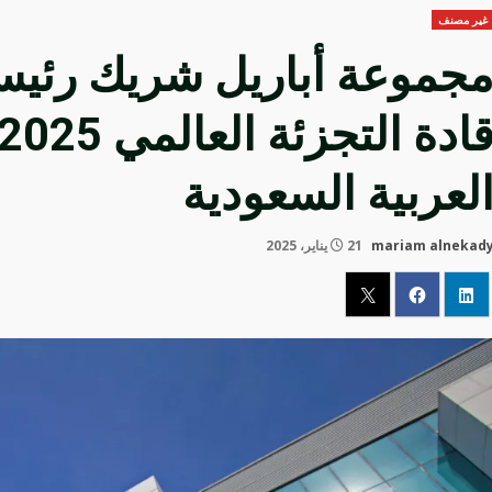
غير مصنف
جموعة أباريل شريك رئيس
لعربية السعودية
mariam alnekad
21 يناير، 2025