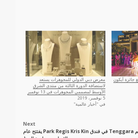
غ جائزة آيكون
معرض دبي الدولي للمجوهرات يستعد
لاستضافة الدورة الثالثة من منتدى الشرق
الأوسط لمصممي المجوهرات في 13 نوفمبر
5 نوفمبر، 2019
في "أخبار عالمية"
Next
مطعم Tenggara في فندق Park Regis Kris Kin يفتتح عام