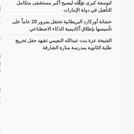
لتوسعة كبرى تؤهِّله ليصبح أكبر مستشفى متكامل
أ
للتأهيل في دولة الإمارات
حضانة أوركارد البريطانية تحتفل بمرور 20 عاماً على
ل
تأسيسها بإطلاق أكاديمية الذكاء الاصطناعي
س
الشيخة عزة بنت عبدالله النعيمي تشهد حفل تخريج
طلبة الثانوية بمدرسة منارة الشارقة
م
ا
ا
ا
خ
ا
س
ل
و
و
و