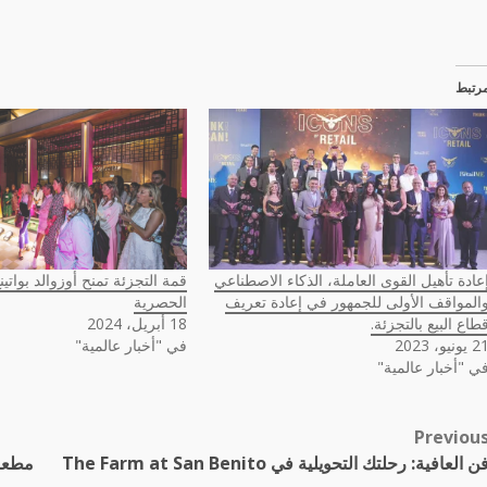
رتبط
عادة تأهيل القوى العاملة، الذكاء الاصطناعي
قمة التجزئة تمنح أوزوالد بواتين
المواقف الأولى للجمهور في إعادة تعريف
الحصرية
طاع البيع بالتجزئة.
18 أبريل، 2024
يونيو، 2023
في "أخبار عالمية"
ي "أخبار عالمية"
Previou
Pos
ن العافية: رحلتك التحويلية في The Farm at San Benito
navigatio