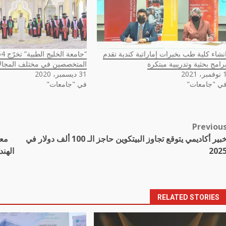
نشاء كلية طب بخبرات إماراتية كندية تقدم
رامج بحثية وتدريبية مبتكرة
المتخصصين في مختلف المجال
مبر، 2021
31 ديسمبر، 2020
ي "جامعات"
في "جامعات"
Previou
Pos
خبير أكاديمي يتوقع تجاوز البيتكوين حاجز الـ 100 ألف دولار في
معر
navigatio
202
الهن
RELATED STORIES