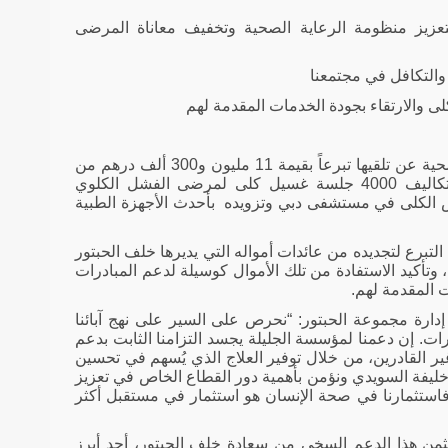
بتعزيز منظومة الرعاية الصحية وتخفيف معاناة المرضى
والتكافل في مجتمعنا
ى والارتقاء بجودة الخدمات المقدمة لهم
أعلنت “مؤسسة الجليلة” ذراع العطاء لدبي الصحية عن تلقيها تبرعاً بقيمة 11 مليون و300 ألف درهم من
رجل الأعمال الإماراتي خلف بن أحمد الحبتور، الذي تكفل بتغطية تكاليف 4000 جلسة غسيل كلى لمرضى الفشل الكلوي
اض الكلى في مستشفى دبي وتزويده
بأحدث الأجهزة الطبية
برع لتجديده من عائدات أمواله التي يديرها خلف الحبتور
، وتأكيد الاستفادة من تلك الأموال كوسيلة لدعم المبادرات
 المقدمة لهم.
ة مجموعة الحبتور: “نحرص على السير على نهج آبائنا
ارات. إن دعمنا لمؤسسة الجليلة يجسد التزامنا الثابت بدعم
 القادرين، من خلال توفير العلاج الذي يُسهم في تحسين
خليفة السويدي
ونؤمن بأهمية دور القطاع الخاص في تعزيز
فاستثمارنا في صحة الإنسان هو استثمار في مستقبل أكثر
نثمن هذا الدعم السخي من سعادة خلف الحبتور، أحد أبرز