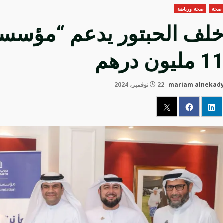
صحة
صحة ورياضة
لف الحبتور يدعم “مؤسسة ا
1 مليون درهم
mariam alnekad
22 نوفمبر، 2024