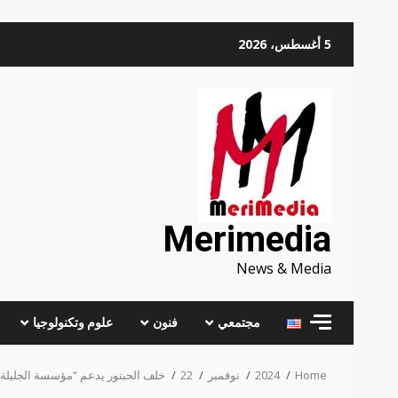
Skip
5 أغسطس، 2026
to
content
Merimedia
News & Media
مجتمعي
فنون
علوم وتكنولوجيا
Home
2024
نوفمبر
22
خلف الحبتور يدعم “مؤسسة الجليلة ” بأكثر من 