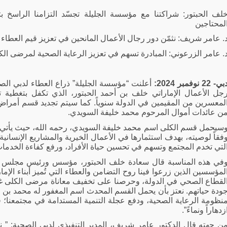
لف الحبتور: شراكتنا مع مؤسسة الجليلة تجسّد التزامنا الراسخ 
لمحتاجين
. عامر شريف: نثمّن دور رجال الأعمال المانحين في تعزيز قيم العطاء 
. عامر الزرعوني: المبادرة تسهم في تعزيز الرعاية الصحية لمرضى الكل
ي- 22 نوفمبر 2024:
لمعسرين من المقيمين في الدولة سنوياً. كما سيتم تجديد قسم أمر
ن عائدات أموال المرحوم محمد خليفة السويدي.
سيحمل قسم الكلى اسم محمد خليفة السويدي، رحمه الله، حيث يأتي الت
فقاً لوصيته، بهدف استثمارها في الأعمال الخيرية والمشاريع الإنسانية
لتي تخدم المجتمع وتسهم في تحسين حياة الأفراد، ورفع كفاءة الخدمات
في هذه المناسبة قال سعادة خلف الحبتور، مؤسس ورئيس مجلس إدار
لمؤسسين الذين زرعوا فينا روح التضامن والعطاء التي تُميز أبناء الإم
لقطاع الصحي في الدولة، وحرصنا على تخفيف معاناة مرضى الكلى غير
ودة حياتهم. نعتز بأن يحمل القسم
المحدث اسم المغفور له محمد بن 
نظومة الرعاية الصحية، ودفع عجلة التنمية المستدامة في مجتمعنا؛ 
زدهاراً ونماءً”
.
ن جهته قال الدكتور عامر شريف، المدير التنفيذي لدبي الصحية: ” 