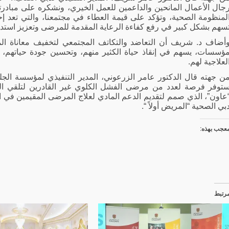
جال الأعمال المانحين والداعمين للعمل الخيري، ونشكره على مبادر
لمنظومة الصحية، وتؤكد على قيمة العطاء في مجتمعنا، والتي تعد إحد
سهم بشكل كبير في رفع كفاءة الرعاية المقدمة للمرضى وتعزيز استدام
أضاف د. شريف أن التعاضد والتكاتف المجتمعي لتخفيف معاناة المر
ؤسسات،
يسهم في إنقاذ حياة الكثير منهم، وتحسين جودة حياتهم، و
لعلاجية لهم.
ن جهته قال الدكتور عامر الزرعوني، المدير التنفيذي لمؤسسة الجلي
توفر فرصة لعدد من مرضى الفشل الكلوي غير القادرين لتلقي ال
عاون”، الذي صمم لتقديم الدعم المادي لعلاج المرضى المقيمين في ا
بي الصحية “المريض أولاً “.
عجب بهذه:
رتبط