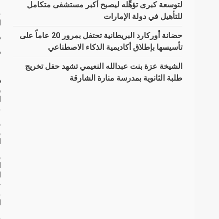
لتوسعة كبرى تؤهِّله ليصبح أكبر مستشفى متكامل
خ
للتأهيل في دولة الإمارات
ا
حضانة أوركارد البريطانية تحتفل بمرور 20 عاماً على
د
تأسيسها بإطلاق أكاديمية الذكاء الاصطناعي
د
الشيخة عزة بنت عبدالله النعيمي تشهد حفل تخريج
طلبة الثانوية بمدرسة منارة الشارقة
دب
ا
م
و
و
ا
و
ا
ا
ج
م
ا
م