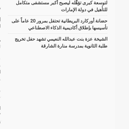
لتوسعة كبرى تؤهِّله ليصبح أكبر مستشفى متكامل
ش
للتأهيل في دولة الإمارات
حضانة أوركارد البريطانية تحتفل بمرور 20 عاماً على
ا
تأسيسها بإطلاق أكاديمية الذكاء الاصطناعي
ع
الشيخة عزة بنت عبدالله النعيمي تشهد حفل تخريج
ه
طلبة الثانوية بمدرسة منارة الشارقة
ل
م
و
ا
و
و
خ
ا
“
ن
و