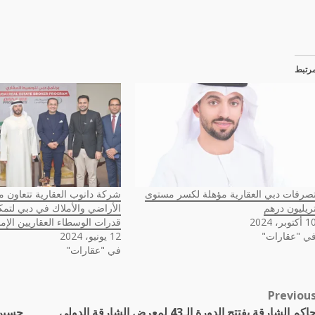
رتبط
صرفات دبي العقارية مؤهلة لكسر مستوى
شركة دانوب العقارية تتعاون مع
ريليون درهم
الأراضي والأملاك في دبي لتمك
أكتوبر، 2024
قدرات الوسطاء العقاريين الإما
ي "عقارات"
12 يونيو، 2024
في "عقارات"
Previou
Pos
حاكم الشارقة يفتتح الدورة الـ43 لمعرض الشارقة الدولي
حسين 