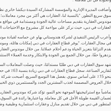
أضافت المديرة الإدارية والمؤسسة المشاركة السيدة ديكشا خاتري نظ
وق سريع التطور. “بالنسبة لنا، العقارات هي أكثر من مجرد معاملات؛ “ي
وندوس العقارية بتقديم مساحات عالية الجودة ومستدامة في مواقع 
لعقارات في دبي، حيث نركز على مواءمة كل مشروع مع الاحتياجات المت
أعرب الرئيس التنفيذي لشركة هندوستاني بهاو عن حماسه لقيادة موند
ي مجال العقارات. “يوفر قطاع العقارات في دبي إمكانات هائلة، ومون
قدم التزامًا بتعزيز الحياة ودعم أحلام عملائنا. من خلال موندوس الع
زدهروا حقًا، من خلال الجمع بين الجودة والابتكار وخدمة العملاء الاستثنا
هد سوق العقارات في دبي طلبًا مستدامًا، حيث وصلت المعاملات السكن
بنحو 15٪ على أساس سنوي. بفضل هذا التوسع السريع، أصبحت شركة
لال العروض المصممة لجذب المشترين الجدد والمستثمرين ذوي الخبر
ماشياً مع استراتيجيتها الموجهة نحو النمو، تؤكد شركة موندوس العقار
ضمان القيمة طويلة الأجل في كل معاملة. وباعتبارها رائدة في السو
لمتطور في دبي من خلال تقديم منازل وعقارات استثمارية وظيفية وط