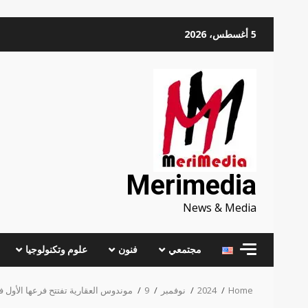
Skip
5 أغسطس، 2026
to
content
Merimedia
News & Media
مجتمعي
فنون
علوم وتكنولوجيا
Home
2024
نوفمبر
9
موندوس العقارية تفتتح فرعها الأول 