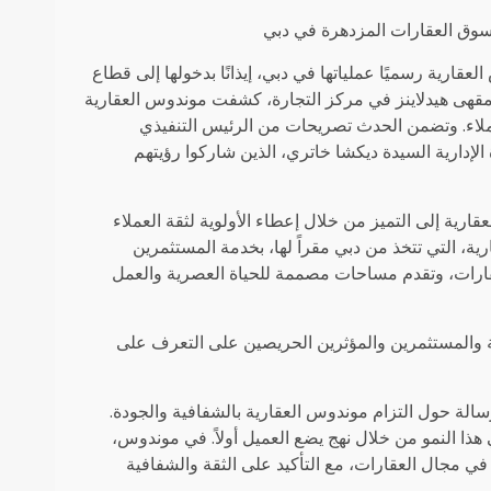
سوق العقارات المزدهرة في دبي
ة] – في 9 نوفمبر 2024، أطلقت موندوس العقارية رسميًا عملياتها في دبي، إيذانًا بدخولها إلى قطاع
مقهى هيدلاينز في مركز التجارة، كشفت موندوس العقارية
ملاء. وتضمن الحدث تصريحات من الرئيس التنفيذي
لإدارية السيدة ديكشا خاتري، الذين شاركوا رؤيتهم
ية إلى التميز من خلال إعطاء الأولوية لثقة العملاء
، التي تتخذ من دبي مقراً لها، بخدمة المستثمرين
لعقارات، وتقدم مساحات مصممة للحياة العصرية والعمل
ة والمستثمرين والمؤثرين الحريصين على التعرف على
لة حول التزام موندوس العقارية بالشفافية والجودة.
ذا النمو من خلال نهج يضع العميل أولاً. في موندوس،
في مجال العقارات، مع التأكيد على الثقة والشفافية