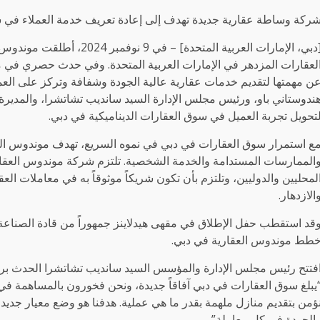
ركة وساطة عقارية جديدة تهدف إلى إعادة تعريف خدمة العملاء في 
[دبي، الإمارات العربية المتحد
لعقارات المزدهر في الإمارات العربية المتحدة. وفي حدث حصري في 
ن مهمتها لتقديم خدمات عقارية عالية الجودة وشفافة وتركز على الع
ندوستاني باو، ورئيس مجلس الإدارة السيد سانديب تشاتشرا، والمديرة ا
تحويل تجربة العميل في سوق العقارات الديناميكية في دبي.
ع استمرار سوق العقارات في دبي في نموه السريع، تهدف موندوس العقار
الممارسات المستدامة والخدمة الشخصية. تلتزم شركة موندوس العقارية
لمحليين والدوليين، وتلتزم بأن تكون شريكاً موثوقاً به في معاملات ا
الازدهار.
قد استقطب حفل الإطلاق في مقهى هيدلاينز جمهوراً من قادة الصناع
طط موندوس العقارية في دبي.
فتتح رئيس مجلس الإدارة والمؤسس السيد سانديب تشاتشرا الحدث برسا
يبلغ سوق العقارات في دبي آفاقاً جديدة، ونحن فخورون بالمساهمة في ه
ؤمن بتقديم منازل ملهمة بقدر ما هي عملية. هدفنا هو وضع معيار جديد 
الجودة في كل معاملة”.