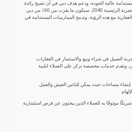
ستدامة عالية الجودة، ودعم هدف دبي في أن تصبح رائدة
عالمية في مجال البناء الأخضر والمسؤولية البيئية. ووفقًا لخطة دبي الحضرية الرئيسية 2040، سيكون ما يقرب من 60٪ من دبي
2. تتماشى شركة موندوس العقارية مع هذه الرؤية، وتدمج الممارسات المستدامة في
بة العميل في شراء وبيع والاستثمار في العقارات.
، وتقدم خدمات مخصصة تركز على العملاء لتلبية
 إنشاء مساحات حيث يمكن للناس العيش والعمل
لهام.
يكًا موثوقًا به للعملاء الذين يبحثون عن فرص استثمارية