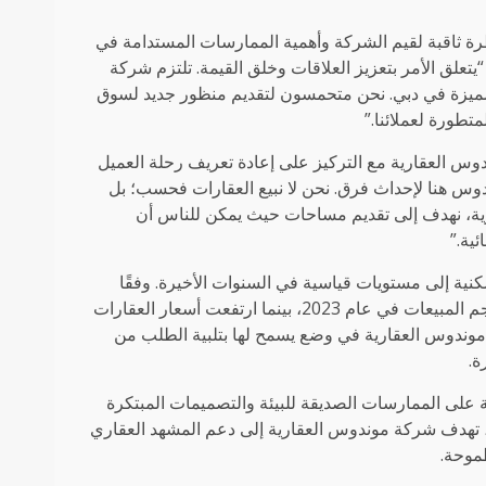
رة ثاقبة لقيم الشركة وأهمية الممارسات المستدامة في
تعلق الأمر بتعزيز العلاقات وخلق القيمة. تلتزم شركة
مميزة في دبي. نحن متحمسون لتقديم منظور جديد لسوق
طورة لعملائنا.”
وس العقارية مع التركيز على إعادة تعريف رحلة العميل
دوس هنا لإحداث فرق. نحن لا نبيع العقارات فحسب؛ بل
قارية، نهدف إلى تقديم مساحات حيث يمكن للناس أن
ئية.”
ية إلى مستويات قياسية في السنوات الأخيرة. وفقًا
لتقارير الصناعة، سجل قطاع العقارات في دبي زيادة بنسبة 63٪ في حجم المبيعات في عام 2023، بينما ارتفعت أسعار العقارات
 موندوس العقارية في وضع يسمح لها بتلبية الطلب من
ة.
ية على الممارسات الصديقة للبيئة والتصميمات المبتكرة
ق، تهدف شركة موندوس العقارية إلى دعم المشهد العقاري
موحة.