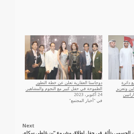
 دائرة
دوجاستا العقارية تعلن عن خطة التطور
ين وتعزيز
الطموحة في حفل كبير مع النجوم والمشاهير.
راتيين
24 أكتوبر، 2023
في "أخبار المجتمع"
Next
الجسمي يتألق في حفل إطلاق مشروع “بن غاطي سكاي