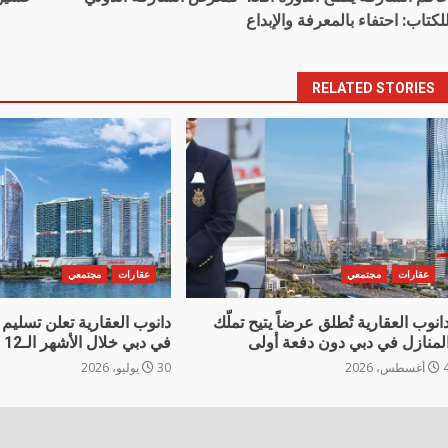
navigatio
لكتاب: احتفاء بالمعرفة والإبداع
RELATED STORIES
عقارات
مجتمعي
عقارات
مجتمعي
انوب العقارية تُطلق عرضاً يتيح تملّك
لمنازل في دبي دون دفعة أولى
في دبي خلال الأشهر الـ12 المقبلة
غسطس، 2026
30 يوليو، 2026