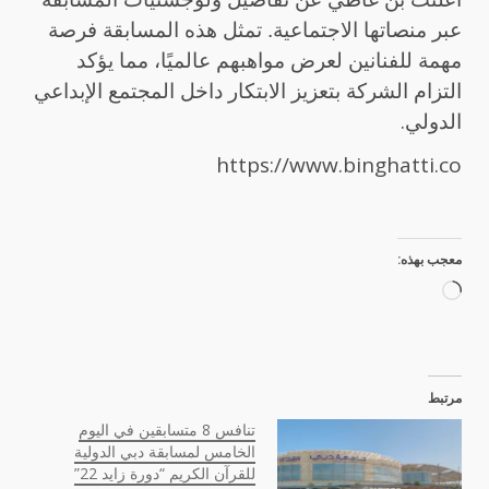
عبر منصاتها الاجتماعية. تمثل هذه المسابقة فرصة
مهمة للفنانين لعرض مواهبهم عالميًا، مما يؤكد
التزام الشركة بتعزيز الابتكار داخل المجتمع الإبداعي
.
الدولي
https://www.binghatti.co
معجب بهذه:
جاري
التحميل…
مرتبط
تنافس 8 متسابقين في اليوم
الخامس لمسابقة دبي الدولية
للقرآن الكريم “دورة زايد 22”