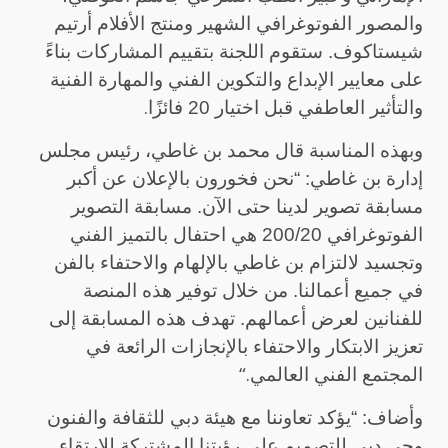
والمصور الفوتوغرافي الشهير ومنتج الأفلام أرتيم
شيستاكوف. ستقوم اللجنة بتقييم المشاركات بناءً
على معايير الإبداع والتكوين الفني والمهارة الفنية
.
والتأثير العاطفي قبل اختيار 20 فائزًا
وبهذه المناسبة قال محمد بن غاطي، رئيس مجلس
إدارة بن غاطي: “نحن فخورون بالإعلان عن أكبر
مسابقة تصوير لدينا حتى الآن. مسابقة التصوير
الفوتوغرافي 200/20 هي احتفال بالتميز الفني
وتجسيد لالتزام بن غاطي بالإلهام والاحتفاء بالفن
في جميع أعمالنا. من خلال توفير هذه المنصة
للفنانين لعرض أعمالهم. تهدف هذه المسابقة إلى
تعزيز الابتكار والاحتفاء بالإنجازات الرائعة في
“.
المجتمع الفني العالمي
وأضاف: “يؤكد تعاوننا مع هيئة دبي للثقافة والفنون
وحي دبي للتصميم على رؤيتنا المشتركة للارتقاء