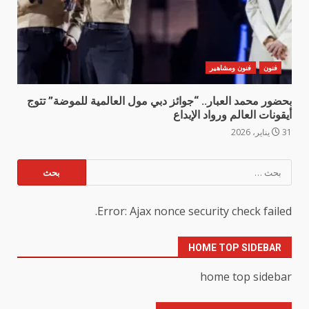
فنون
فنون ومشاهير
بحضور محمد العبار.. “جوائز دبي مول العالمية للموضة” تتوج
أيقونات العالم ورواد الإبداع
31 يناير، 2026
البحث
عن:
Error: Ajax nonce security check failed.
HOME TOP SIDEBAR
home top sidebar