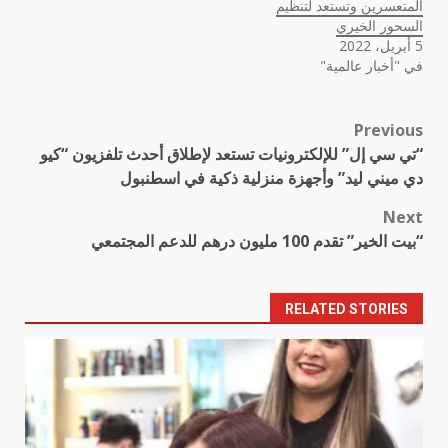
المتعسرين وتستعد لتنظيم
السحور الخيري
5 أبريل، 2022
في "أخبار عالمية"
Previous
Post
“تي سي إل” للإلكترونيات تستعد لإطلاق أحدث تلفزيون “كيو
navigation
دي ميني ليد” وأجهزة منزلية ذكية في اسطنبول
Next
“بيت الخير” تقدم 100 مليون درهم للدعم المجتمعي
RELATED STORIES