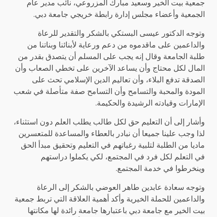
جمعية بيت الخير وسعيد مبارك المزروعي، نائب مدير عام
الجمعية وأعضاء مجلس إدارة رابطة خريجي جامعة دبي.
وتوجه الدكتور عيسى البستكي بالشكر والتقدير للرعاة
والداعمين على ماقدموه من دعم ورعاية لأبنائنا وبناتنا من
طلبة الجامعة وقال إنه يجب على المسلم أن يتصدق بقدر من
المال لكل محتاج وأن يساعد الآخرين على تخطي الصعاب وأن
الصدقة تدفع البلاء، وأن تعاليم الدين الإسلامي تحث على
المودة والمحبة والتسامح وأن التسامح صفة متأصلة في شعب
الإمارات وقيادته الرشيدة والحكيمة.
وأشار إلى أن التعليم حق لكل طالب يطلب العلم دون استثناء،
لذا وجب علينا جميعا أن نبادر بالعطاء والمساعدة للمتعسرين
ماديا من الطلبة لتلبية رغباتهم في التعليم وتحقيق مبدأ الحق
في التعلم لكل فرد في المجتمع، لكي يكملوا دراستهم
وينخرطوا في خدمة المجتمع.
وتوجه سعادة عابدين طاهر العوضي بالشكر إلى الرعاة
والداعمين للحملة الخيرية وأكد أهمية العلاقة التي تربط جمعية
بيت الخير مع جامعة دبي باعتبارها جامعة رائدة لها مكانتها