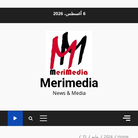
Ski
6 أغسطس، 2026
t
conten
Merimedia
News & Media
PRIMARY
MENU
Home
2024
مايو
15