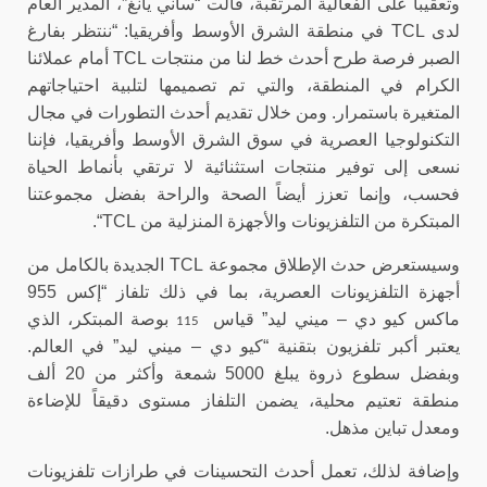
وتعقيباً على الفعالية المرتقبة، قالت “ساني يانغ”، المدير العام
لدى
TCL
في منطقة الشرق الأوسط وأفريقيا: “ننتظر بفارغ
الصبر فرصة طرح أحدث خط لنا من منتجات
TCL
أمام عملائنا
الكرام في المنطقة، والتي تم تصميمها لتلبية احتياجاتهم
المتغيرة باستمرار. ومن خلال تقديم أحدث التطورات في مجال
التكنولوجيا العصرية في سوق الشرق الأوسط وأفريقيا، فإننا
نسعى إلى توفير منتجات استثنائية لا ترتقي بأنماط الحياة
فحسب، وإنما تعزز أيضاً الصحة والراحة بفضل مجموعتنا
المبتكرة من التلفزيونات والأجهزة المنزلية من
TCL
“.
وسيستعرض حدث الإطلاق مجموعة
TCL
الجديدة بالكامل من
أجهزة التلفزيونات العصرية، بما في ذلك تلفاز “إكس 955
ماكس كيو دي – ميني ليد” قياس
بوصة المبتكر، الذي
115
يعتبر أكبر تلفزيون بتقنية “كيو دي – ميني ليد” في العالم.
وبفضل سطوع ذروة يبلغ 5000 شمعة وأكثر من 20 ألف
منطقة تعتيم محلية، يضمن التلفاز مستوى دقيقاً للإضاءة
ومعدل تباين مذهل.
وإضافة لذلك، تعمل أحدث التحسينات في طرازات تلفزيونات