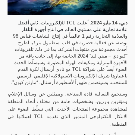
دبي، 14 مايو 2024
:
أعلنت
TCL
للإلكترونيات،
ثاني أفضل
علامة تجارية على مستوى العالم في انتاج أجهزة التلفاز
والعلامة التجارية رقم 1 عالمياً في إنتاج الشاشات قياس 98
بوصة، عن فعالية حصرية في قلب اسطنبول بتركيا لطرح
أحدث مجموعة من منتجات الشركة، بما في ذلك تلفزيونات
“كيو دي – ميني ليد” 2024 الخاصة بها، إلى جانب باقة من
الأجهزة المنزلية ومكيفات الهواء المطورة. وسيسلّط الحدث
الضوء أيضاً على شراكة
TCL
مع نادي أرسنال لكرة القدم
باعتبارها شريك الإلكترونيات الاستهلاكية الإقليمي الرسمي
للمنتخب، وسيتضمن ظهوراً لأسطورة أرسنال، “مارتن كيون”.
وستجمع الفعالية قادة الصناعة، وممثلين عن وسائل الإعلام،
ومؤثرين بارزين، وشخصيات هامة من مختلف أنحاء المنطقة
لمشاهدة مجموعة المنتجات الأحدث، التي تسلّط الضوء على
الابتكار التكنولوجي المتميز الذي تقدمه
TCL
لعملائها في
المنطقة.