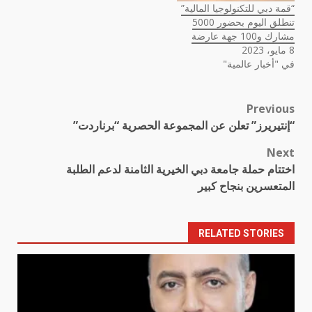
“قمة دبي للتكنولوجيا المالية”
تنطلق اليوم بحضور 5000
مشارك و100 جهة عارضة
8 مايو، 2023
في "أخبار عالمية"
Previous
Post
“إنتيريرز” تعلن عن المجموعة الحصرية “برناردت”
navigation
Next
اختتام حملة جامعة دبي الخيرية الثامنة لدعم الطلبة
المتعسرين بنجاح كبير
RELATED STORIES