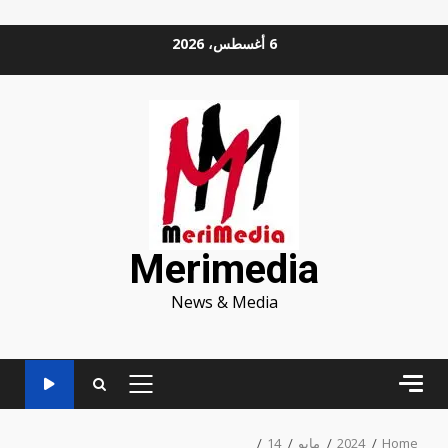
Ski
6 أغسطس، 2026
t
conten
Merimedia
News & Media
PRIMARY
MENU
Home
2024
مايو
14