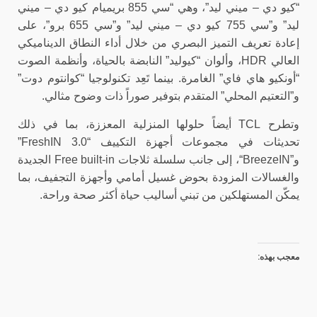
“كيو دي – ميني ليد”، وهي “سي 855 بريميام كيو دي – ميني
ليد” و”سي 755 كيو دي – ميني ليد” و”سي 655 برو”، على
إعادة تعريف التميز البصري من خلال أداء النطاق الديناميكي
العالي
HDR
، وألوان “كيوليد” النابضة بالحياة، وأنظمة الصوت
“أونكيو هاي فاي” الغامرة. بينما تَعِد تكنولوجيا “كوانتوم دوت”
و”التعتيم المحلي” المتقدم بتوفير صوراً ذات وضوح مثالي.
وتطرح
TCL
أيضاً حلولها المنزلية المعززة، بما في ذلك
تحديثات في مجموعات أجهزة التكييف “
FreshIN 3.0
”
و”
BreezeIN
“، إلى جانب سلسلة ثلاجات
Free built-in
الجديدة
والغسالات المزودة بحوض غسيل أمامي وأجهزة التجفيف، بما
يمكّن المستهلكين من تبني أساليب حياة أكثر صحة وراحة.
معجب بهذه: