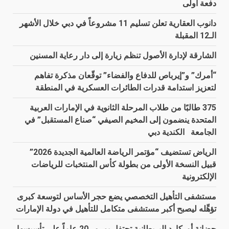
دفعة أولى
دانوب العقارية تعلن تسليم 11 مشروعاً في دبي خلال الأشهر
الـ12 المقبلة
الشارقة لإدارة الأصول تنظم زيارة إلى دار رعاية المسنين
“أمرك” و”إيرباص للدفاع والفضاء” توقّعان مذكرة تفاهم
لتعزيز استدامة قدرات الطائرات العسكرية في المنطقة
375 طالبًا من طلاب المرحلة الثانوية في الإمارات العربية
المتحدة ينضمون إلى المخيم الصيفي “صناع المستقبل” في
الجامعة الكندية دبي
الرياض تستضيف “مؤتمر الرياضة العالمية الجديدة 2026”
قبيل النسخة الأولى من بطولة كأس المنتخبات للرياضات
الإلكترونية
مستشفى التأهيل التخصصي يضع حجر الأساس لتوسعة كبرى
تؤهِّله ليصبح أكبر مستشفى متكامل للتأهيل في دولة الإمارات
حضانة أوركارد البريطانية تحتفل بمرور 20 عاماً على تأسيسها