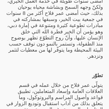
أمضى سنوات طويلة في خدمة العمل الخيري،
ولكنّ وجهه السمح وبشاشة محياه يوحيان
بذلك، حيث أمضى عمر فلاح أكثر من 8 سنوات
في جمعية بيت الخير، وسبقها بمشاركته في
مبادرات تطوعية كثيرة ومتنوعة في إمارة دبي،
وهو يؤمن أن الخير فطرة
الله التي خلق
الإنسان عليها، وأنّ روح التطوّع تظهر بوضوح
منذ الطفولة، وتستمر بالنمو دون توقف حسب
البيئة المحيطة وما يتوفّر لها من معطيات لتثمر
وتزدهر.
تطوّر
يتولّى عمر فلاح من خلال عمله في قسم
العلاقات العامة وإسعاد المتعاملين، تطبيق
قواعد وأصول المراسم والبروتوكول، وما
يتعلق بذلك من آداب استقبال وتوديع الزوار في