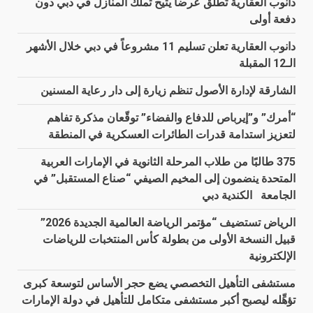
دانوب العقارية تُطلق عرضاً يتيح تملّك المنازل في دبي دون
دفعة أولى
دانوب العقارية تعلن تسليم 11 مشروعاً في دبي خلال الأشهر
الـ12 المقبلة
الشارقة لإدارة الأصول تنظم زيارة إلى دار رعاية المسنين
“أمرك” و”إيرباص للدفاع والفضاء” توقّعان مذكرة تفاهم
لتعزيز استدامة قدرات الطائرات العسكرية في المنطقة
375 طالبًا من طلاب المرحلة الثانوية في الإمارات العربية
المتحدة ينضمون إلى المخيم الصيفي “صناع المستقبل” في
الجامعة الكندية دبي
الرياض تستضيف “مؤتمر الرياضة العالمية الجديدة 2026”
قبيل النسخة الأولى من بطولة كأس المنتخبات للرياضات
الإلكترونية
مستشفى التأهيل التخصصي يضع حجر الأساس لتوسعة كبرى
تؤهِّله ليصبح أكبر مستشفى متكامل للتأهيل في دولة الإمارات