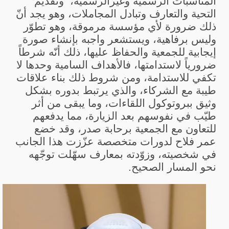
المناسبات الرسمية وغيرالرسمية،
وتقديم
التحية والتعارف وتبادل المجاملات، وهو يجد أنّ
ذلك ضرورة لأي مؤسسة مرموقة، وهو تطوّر
وليس برفاهية، ويستشعر واجبه بإنشاء صورة
إيجابية للجمعية والحفاظ عليها، ذلك أنّه شرطاً
ضرورياً لاستدامتها، فالأهداف السامية وحدها لا
تكفي للاستدامة، ومن شروط ذلك بناء علاقات
طيبة مع الشركاء، والذي يرتبط بدوره بشكل
وثيق ببروتوكول اللقاءات، وما يبقى من أثر
طيّب في نفوسهم بعد الزيارة، مما يدفعهم
للتعاون مع الجمعية برحابة صدر، وقد خضع
عمر فلاح لدورات متخصصة عزّزت هذا الجانب
في شخصيته، وزوّدته بمعارف سهّلت توجّهه
نحو المسار الصحيح.