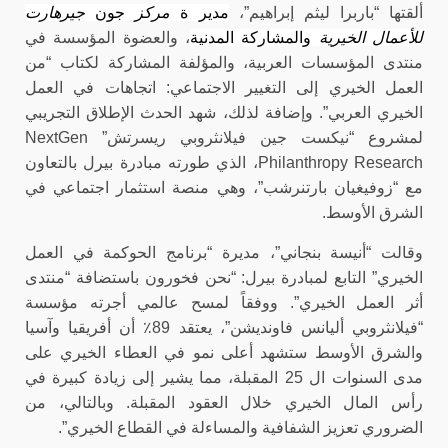
ألقتها “باربرا ليثم إبراهيم”،
مدير ة
مركز
جون
جيرهارت
للأعمال الخيرية
والمشاركة المدنية
، والعضوة المؤسسة في
منتدى المؤسسات العربية، والمؤلفة المشاركة لكتاب “من
العمل الخيري إلى التغيير الاجتماعي: اتجاهات في العمل
الخيري العربي”. وإضافة لذلك، شهد الحدث الإطلاق التجريبي
لمشروع “نيكست جين فيلانثروبي ريسرتش” NextGen
Philanthropy Research، الذي طورته مبادرة بيرل بالتعاون
مع “زوفيغيان بارتنرشب”، وهي منصة استثمار اجتماعي في
الشرق الأوسط.
وقالت “أنيسة بنجاني”، مديرة “برنامج الحوكمة في العمل
الخيري” التابع لمبادرة بيرل: “نحن فخورون باستضافة “منتدى
أثر العمل الخيري”. ووفقاً لمسح عالمي أجرته
مؤسسة
“فيلانثروبي أليانس فاونديشن”
، يعتقد 89٪ أن أفريقيا وآسيا
والشرق الأوسط ستشهد أعلى نمو في العطاء الخيري على
مدى السنوات ال 25 المقبلة، مما يشير إلى زيادة كبيرة في
رأس المال الخيري خلال العقود المقبلة. وبالتالي، من
الضروري تعزيز الشفافية والمساءلة في القطاع الخيري”.