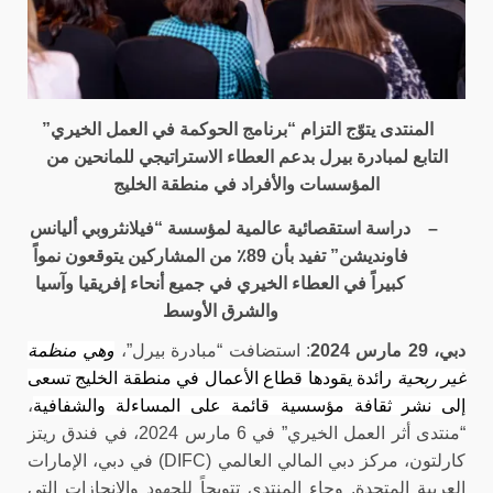
المنتدى يتوّج التزام “برنامج الحوكمة في العمل الخيري”
التابع لمبادرة بيرل بدعم العطاء الاستراتيجي للمانحين من
المؤسسات والأفراد في منطقة الخليج
–
دراسة استقصائية عالمية
لمؤسسة “فيلانثروبي أليانس
فاونديشن” تفيد بأن 89٪ من المشاركين يتوقعون نمواً
كبيراً في العطاء الخيري في جميع أنحاء إفريقيا وآسيا
والشرق الأوسط
دبي، 29 مارس 2024
:
استضافت “مبادرة بيرل”،
وهي منظمة
غير ربحية
رائدة يقودها قطاع الأعمال في منطقة الخليج تسعى
إلى نشر ثقافة مؤسسية قائمة على المساءلة والشفافية
،
“
منتدى أثر العمل الخيري” في 6 مارس 2024، في فندق ريتز
كارلتون، مركز دبي المالي العالمي (DIFC) في دبي، الإمارات
العربية المتحدة. وجاء المنتدى تتويجاً للجهود والإنجازات التي