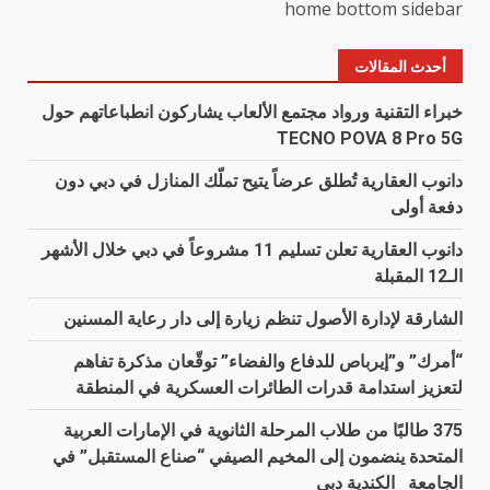
home bottom sidebar
أحدث المقالات
خبراء التقنية ورواد مجتمع الألعاب يشاركون انطباعاتهم حول
TECNO POVA 8 Pro 5G
دانوب العقارية تُطلق عرضاً يتيح تملّك المنازل في دبي دون
دفعة أولى
دانوب العقارية تعلن تسليم 11 مشروعاً في دبي خلال الأشهر
الـ12 المقبلة
الشارقة لإدارة الأصول تنظم زيارة إلى دار رعاية المسنين
“أمرك” و”إيرباص للدفاع والفضاء” توقّعان مذكرة تفاهم
لتعزيز استدامة قدرات الطائرات العسكرية في المنطقة
375 طالبًا من طلاب المرحلة الثانوية في الإمارات العربية
المتحدة ينضمون إلى المخيم الصيفي “صناع المستقبل” في
الجامعة الكندية دبي