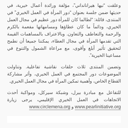
وعلقت “نيها هيرانانداني”، مؤلفة ورائدة أعمال خيرية، في
حديثها ضمن جلسة بعنوان “دور المرأة في العمل الخيري” في
المنتدى، قائلة: “لطالما كان للمرأة دور عظيم في مجال العمل
الخيري، ودائماً ما كان عطاؤها ومسامهاتها مفعمة
بال
كرم
والرحمة والتعاطف والتعاون. وبالاعتراف بالمساهمات القيمة
التي تقدمها المرأة في مجال العطاء، يمكننا جميعا أن نطمح
لتحقيق تأثير أبلغ وأقوى، مع مراعاة الشمول والتنوع في
مساعينا الخيرية”.
وتضمن المنتدى ثلاث حلقات نقاشية تفاعلية. وتناولت
الموضوعات دور المجتمع في العمل الخيري، وأثر مشاركة
القطاع الخاص، وأهمية تمكين المرأة في مجال العمل الخيري.
للتفاعل مع مبادرة بيرل، وشبكة سيركل، ومواكبة أحدث
الاتجاهات في العمل الخيري الإقليمي، يرجى زيارة
www.pearlinitiative.org
و
www.circlemena.org