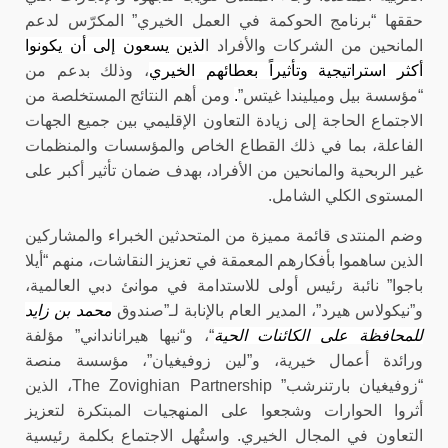
حققها “برنامج الحوكمة في العمل الخيري” المكرّس لدعم
المانحين من الشركات
و
الأفراد ا
لذين يسعون إلى أن يكونوا
أكثر استراتيجية وتأثيراً بعطائهم الخيري
، وذلك بدعم من
“مؤسسة بيل وميليندا غيتس”
.
ومن أهم النتائج المستخلصة من
الاجتماع الحاجة إلى زيادة التعاون الإقليمي بين جميع الجهات
الفاعلة، بما في ذلك القطاع الخاص والمؤسسات والمنظمات
غير الربحية والمانحين من الأفراد، بهدف ضمان تأثير أكبر على
المستوى الكلي الشامل
.
وضم المنتدى قائمة مميزة من المتحدثين الخبراء والمشاركين
الذين ساهموا بأفكارهم المعمقة في تعزيز النقاشات، منهم “أيلا
باجوا” نائبة رئيس أولى للاستدامة في موانئ دبي العالمية،
و”نيكولاس هيرد”، المدير العام بالإنابة لـ”صندوق
محمد بن زايد
للمحافظة على الكائنات الحية
“، و
“نيها هيرانانداني” مؤلفة
ورائدة أعمال خيرية، و”لين زوفيغيان”، مؤسسة منصة
“زوفيغيان بارتنرشب”
The Zovighian Partnership
،
الذين
أثروا الحوارات وشجعوا على المنهجيات المبتكرة لتعزيز
التعاون في المجال الخيري.
و
استُهل الاجتماع بكلمة رئيسية