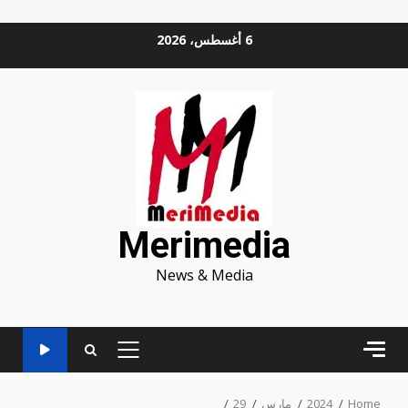
Ski
6 أغسطس، 2026
t
conten
Merimedia
News & Media
PRIMARY
MENU
Home
2024
مارس
29