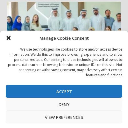
Manage Cookie Consent
We use technologies like cookies to store and/or access device
information. We do this to improve browsing experience and to show
personalized ads. Consenting to these technologies will allow us to
أخبار المجتمع
مجتمعي
process data such as browsing behavior or unique IDs on this site. Not
consenting or withdrawing consent, may adversely affect certain
الشارقة لإدارة الأصول تنظم زيارة إلى دار رعاية المسنين
features and functions.
24 يوليو، 2026
ACCEPT
بيان الخصوصية
سياسة ملفات تعريف الارتباط
اتصل بنا
DENY
حول الموقع
Copyright © All rights reserved.
|
DarkNews
by AF
VIEW PREFERENCES
themes.