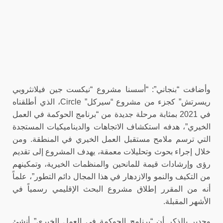
وأضافت “بنجاني”: “أسسنا مشروع “نيكست جين فيلانثروبي
ريسرتش” كجزء من مشروع “سيركل” Circle، الذي أطلقناه
في 2021 بمثابة مرحلة جديدة من “برنامج الحوكمة في العمل
الخيري”، هدفه استكشاف الاتجاهات والديناميكيات المستجدة
التي ترسم ملامح مستقبل العمل الخيري في المنطقة. ومن
خلال إجراء بحوث وتحليلات معمقة، يهدف المشروع إلى تقديم
رؤى وإرشادات قيمة للمانحين والمنظمات الخيرية، وتمكينهم
من التكيف والنمو والازدهار في هذا المجال دائم التطور”، علماً
أنه
من المقرر إطلاق مشروع البحث الإقليمي رسمياً في
الأشهر المقبلة.
وجدير بالذكر أن “برنامج الحوكمة في العمل الخيري” أنشئ