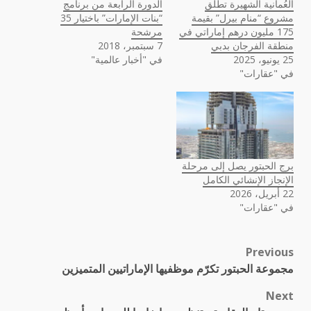
العُمانية الشهيرة تطلق
الدورة الرابعة من برنامج
مشروع “منام بيرل” بقيمة
“بنات الإمارات” باختيار 35
175 مليون درهم إماراتي في
مرشحة
منطقة الفرجان بدبي
7 سبتمبر، 2018
25 يونيو، 2025
في "أخبار عالمية"
في "عقارات"
برج الحبتور يصل إلى مرحلة
الإنجاز الإنشائي الكامل
22 أبريل، 2026
في "عقارات"
Previous
Post
مجموعة الحبتور تكرّم موظفيها الإماراتيين المتميزين
navigation
Next