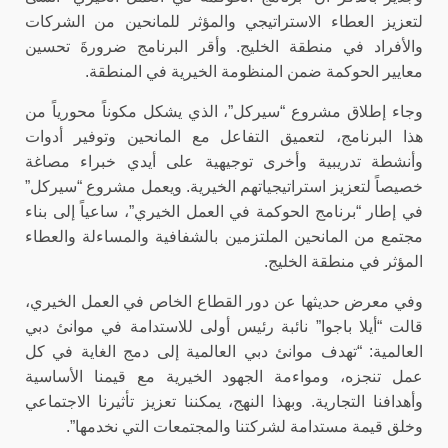
لتعزيز العطاء الاستراتيجي والمؤثر للمانحين من الشركات
والأفراد في منطقة الخليج. وأقر البرنامج ضرورةَ تحسين
معايير الحوكمة ضمن المنظومة الخيرية في المنطقة.
وجاء إطلاق مشروع “سيركل”، الذي يشكل مكوناً محورياً من
هذا البرنامج، لتعميق التفاعل مع المانحين وتوفير أدوات
وأنشطة تدريبية وأخرى توجيهية على أيدي خبراء مصاغة
خصيصاً لتعزيز استراتيجياتهم الخيرية. ويعمل مشروع “سيركل”
في إطار “برنامج الحوكمة في العمل الخيري”، ساعياً إلى بناء
مجتمع من المانحين الملتزمين بالشفافية والمساءلة والعطاء
المؤثر في منطقة الخليج.
وفي معرض حديثها عن دور القطاع الخاص في العمل الخيري،
قالت
“أيلا باجوا” نائبة رئيس أولى للاستدامة في موانئ دبي
العالمية: “تهدف موانئ دبي العالمية إلى دمج الغاية في كل
عمل تنجزه، ومواءمة الجهود الخيرية مع قيمنا الأساسية
وأهدافنا التجارية. وبهذا النهج، يمكننا تعزيز تأثيرنا الاجتماعي
وخلق قيمة مستدامة لشركتنا والمجتمعات التي نخدمها”.