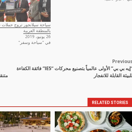
سياحة سيلانجور تروج حملات 
بالمنطقة العربية
26 يونيو، 2019
في "سياحة وسفر"
Previou
Pos
“إيه بي بي” الأولى عالمياً بتصنيع محركات “IE5” فائقة الكفاءة
navigatio
لبيئة القابلة للانفجار
متنق
RELATED STORIES