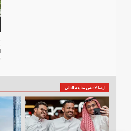
و
ف
ا
8 م
ايضا لا تنس متابعة التالي