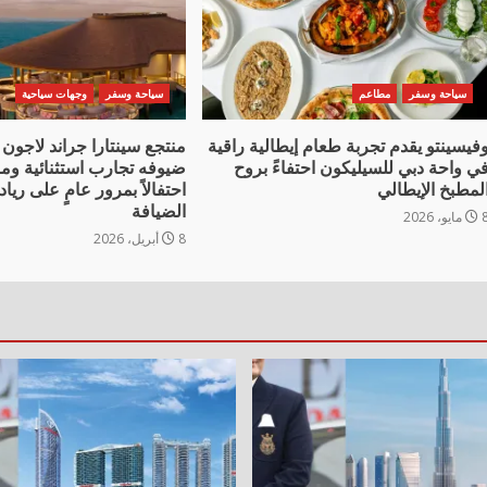
سياحة وسفر
مطاعم
سياحة وسفر
وجهات سياحية
فيسينتو يقدم تجربة طعام إيطالية راقية
منتجع سينتارا جراند لاجون 
ي واحة دبي للسيليكون احتفاءً بروح
ضيوفه تجارب استثنائية ومز
لمطبخ الإيطالي
احتفالاً بمرور عامٍ على ري
الضيافة
ايو، 2026
8 أبريل، 2026