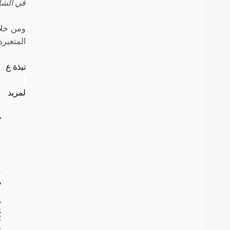
في الشا
ومن خلال
المتغيرة 
نبذة ع
لمزيد
م
م
و
22 
ف