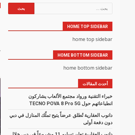
البحث
عن:
م
HOME TOP SIDEBAR
ا
home top sidebar
y
HOME BOTTOM SIDEBAR
home bottom sidebar
أحدث المقالات
خبراء التقنية ورواد مجتمع الألعاب يشاركون
انطباعاتهم حول TECNO POVA 8 Pro 5G
دانوب العقارية تُطلق عرضاً يتيح تملّك المنازل في دبي
دون دفعة أولى
دانوب العقارية تعلن تسليم 11 مشروعاً في دبي خلال