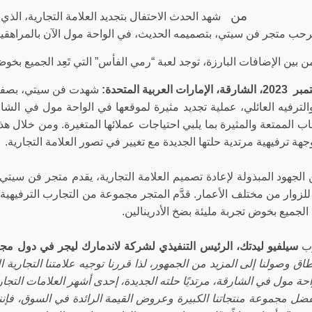
من
شهد الحدث الاحتفال بتجديد العلامة التجارية، الذي
رحب متجر فن سيتي، بتصميمه الحديث، في
الواحة مول الآن بالمراهق
ن بين الإضافات البارزة، توجد لعبة “رمي الفأس” التي تَعِد الجميع بخوض 
شهدت فن سيتي، بصفتها 
الترفيه العائلي، عملية تجديد مثيرة لموقعها في الواحة مول في الشار
اب الممتعة والمثيرة بما يلبي احتياجات عملائها المتغيرة. ومن خلال هذا
جهة ترفيهية مرتدية حلتها الجديدة مع تغيير في تصور العلامة التجارية.
الجهود المبذولة لإعادة تصميم العلامة التجارية، يقدم متجر فن سي
لزوار من مختلف الأعمار. قدَّم المتجر مجموعة من التجارب الترفيهية 
ِد الجميع بخوض تجربة مليئة بضخ الأدرينالين.
رب
سيلفيو ليدتك، الرئيس التنفيذي لشركة لاندمارك ليجر في دول مجل
اق وصولنا إلى المزيد من الجمهور، لذا قررنا توجيه علامتنا التجارية
حة مول في الشارقة، مرتديًا حلته الجديدة، إحدى أشهر العلامات التج
فضل مجموعة منتجاتنا الكبيرة وعروض القيمة الرائدة في السوق، فإننا