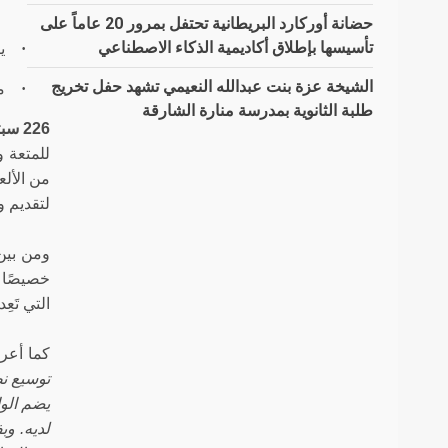
حضانة أوركارد البريطانية تحتفل بمرور 20 عاماً على
تأسيسها بإطلاق أكاديمية الذكاء الاصطناعي
·
ي
الشيخة عزة بنت عبدالله النعيمي تشهد حفل تخريج
·
م
طلبة الثانوية بمدرسة منارة الشارقة
226 سبتمبر 2023، الشارقة، الإمارات العربية المتحدة:
للمتعة و
من الألع
لتقديم و
ومن بين 
خصيصًا ل
التي تَع
كما أع
توسيع نط
يضم الوا
لديه. وب