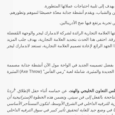
 يهدف إلى تلبية احتياجات عملائها المتطورة.
ين والشباب، ويقدم أنشطة جذابة معدّة خصيصًا لنموهم وتطورهم.
تجربة يرتفع فيها ضخ الأدرينالين.
العلامة التجارية الرائدة لشركة لاندمارك ليجر والوجهة المُفضلة
قة. احتفى هذا الحدث بتجديد العلامة التجارية، بهدف جلب المزيد
 الجهد الرائع لإعادة تصميم العلامة التجارية، تستعد لاندمارك ليجر
تي بفضل تصميمه الجديد في الواحة مول الآن أنشطة جذابة مصممة
الجديدة والمثيرة، شاملة لعبة “رمي الفأس” (
Axe Throw
) المثيرة
س التعاون الخليجي والهند،
عن حماسه أثناء حفل الإطلاق.
“أردنا
 الناجحة بالفعل إلى فن سيتي. وتضمن هذه الخطوة الإستراتيجية أن
ارية للترفيه الداخلي في الشرق الأوسط، لتكون المستأجر الأساسي
 في وضع جيد للغاية لتحقيق تأثير كبير في سوق الترفيه الداخلي