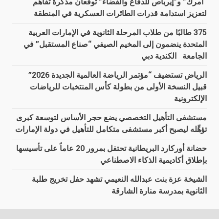
“أمرك” و”إيرباص للدفاع والفضاء” توقّعان مذكرة تفاهم
لتعزيز استدامة قدرات الطائرات العسكرية في المنطقة
375 طالبًا من طلاب المرحلة الثانوية في الإمارات العربية
المتحدة ينضمون إلى المخيم الصيفي “صناع المستقبل” في
الجامعة الكندية دبي
الرياض تستضيف “مؤتمر الرياضة العالمية الجديدة 2026”
قبيل النسخة الأولى من بطولة كأس المنتخبات للرياضات
الإلكترونية
مستشفى التأهيل التخصصي يضع حجر الأساس لتوسعة كبرى
تؤهِّله ليصبح أكبر مستشفى متكامل للتأهيل في دولة الإمارات
حضانة أوركارد البريطانية تحتفل بمرور 20 عاماً على تأسيسها
بإطلاق أكاديمية الذكاء الاصطناعي
الشيخة عزة بنت عبدالله النعيمي تشهد حفل تخريج طلبة
الثانوية بمدرسة منارة الشارقة