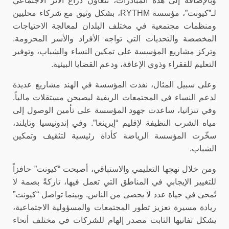
وبالإضافة إلى هذه المبادرات، تتعاون ذراع الأثر الاجتماعي
لـ”كيونت”، مؤسسة
RYTHM
، بشكل وثيق مع شركاء محليين
ومنظمات مجتمعية في مختلف البلدان لمعالجة الاحتياجات
المخصصة والتحديات التي تواجه الأفراد والأسر المحرومة.
وتركز مشاريع المؤسسة على تمكين النساء والشباب، وتوفير
التعليم للفقراء وذوي الإعاقة، ودعم القضايا البيئية.
وعلى سبيل المثال، نفذت المؤسسة في الهند مشاريع عديدة
لدعم النساء في المجتمعات الريفية ليصبحن مستقلات مالياً.
وفي تنزانيا، ساعدت جهود المؤسسة على تأمين الوصول إلى
مياه الشرب النظيفة لإقليم “إيرينغا”. وفي إندونيسيا وتايلند،
سخّرت المؤسسة الرياضة كأداة رئيسية لتثقيف وتمكين
الشباب.
ومن خلال نهجها التعليمي والاستباقي، أصبحت “كيونت” حافزاً
للتغيير الإيجابي في المناطق التي تعمل فيها، تاركةً بصمة لا
تُمحى في حياة عدد لا يحصى من الناس. وبينما تواصل “كيونت”
ريادة مسيرة تعزيز تطور المجتمعات والمسؤولية الاجتماعية،
يشكل تفانيها الثابت مصدر إلهام للشركات في مختلف أنحاء