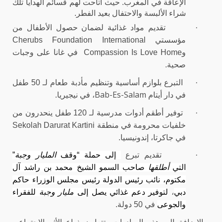
الإعاقة في المغرب. حيث أتاحت لهم قسائم الهدايا تلك
شراء الألبسة والاحتفال بعيد الفطر.
·
تقديم مواد غذائية لضمان حصول الأطفال من
مؤسستي
Cherubs Foundation International
و
Compassion Is Love Home
في غانا على وجبات
صحية.
·
التبرع بلوازم أساسية وتنظيم مأدبة طعام لـ 50 طفل
Bab-Es-Salam
في دار أيتام
، في نيجيريا.
·
توفير أطقم أدوات مدرسية لـ 120 طفل ينحدرون من
خلفيات محرومة في منطقة
Sekolah Darurat Kartini
في جاكرتا، إندونيسيا.
·
تقديم تبرع
إلى حملة “وقف
المليار وجبة
”
التي
أطلقها
صاحب السمو الشيخ محمد بن راشد آل
مكتوم، نائب رئيس الدولة رئيس مجلس الوزراء حاكم
دبي
،
لتوفير دعم غذائي يصل إلى
مليار وجبة
للفقراء
والجوعى
في 50 دولة.