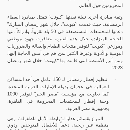
المحرومين حول العالم.
وثمة مبادرة أخرى نبيلة نفذتها “كيونت” تتمثل بمبادرة العطاء
الرمضانية. حيث قدمت “كيونت”، خلال شهر رمضان المبارك”
دعمها للمجتمعات المستضعفة في 50 بلد تقريباً. وإدراكاً منها
للحاجة المتزايدة خلال هذه الفترة، تضافرت جهود موظفي
وموزعي “كيونت” لتوفير منتجات الطعام والبقالة والضروريات
اليومية والأدوية وغيرها الكثير لمن هم في أمس الحاجة إليها.
ومن أبرز الأنشطة التي قامت بها “كيونت” خلال شهر رمضان
2023:
·
تنظيم إفطار رمضاني لـ 150 عامل في أحد المساكن
العمالية في عجمان بدولة الإمارات العربية المتحدة،
كما تعاونت مع مؤسسة “مصر الخير” لتوفير 1000
وجبة إفطار للمجتمعات المحرومة في القاهرة،
بجمهورية مصر العربية.
التبرع بقسائم هدايا لـ”رابطة الأمل للطفولة”، وهي
·
منظمة غير ربحية، دعماً للأطفال المتوحدين وذوي