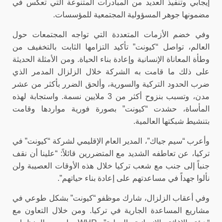
إيجابي وتنفيذ العديد من المبادرات المتنوعة التي تعكس في
مضمونها جوهر المسؤولية المجتمعية للمؤسسات.
وفي خضم الأزمات المتعددة التي تواجه المجتمعات حول
العالم، تواصل “كيونت” تأكيد التزامها الثابت بالتخفيف من
وطأة المعاناة الإنسانية وإعادة بناء الحياة. ومن الأمثلة الحديثة
على ذلك ما قامت به الشركة خلال الزلزال المدمر الذي
ضرب الحدود التركية والسورية، وألحق الضرر بأكثر من عشر
مدن، وتسبب بنزوح أكثر من 3 ملايين نسمة. واستجابة لهذه
المأساة، حشدت “كيونت” بصورة فورية مواردها وقامت
بتنشيط شبكتها العالمية.
وأعرب “سيم جياك”، المدير العام الإقليمي لشركة “كيونت” في
تركيا، عن تعاطفه الشديد مع المتضررين قائلاً: “علينا أن نقف
جنباً إلى جنب مع شعب تركيا خلال هذه الأوقات العصيبة ولن
نألوا جهداً في مساعدتهم على إعادة بناء حياتهم”.
وفي أعقاب الزلزال، شارك موظفو “كيونت” بشكل طوعي في
مشاريع المساعدة الجارية في تركيا. ومن خلال التعاون مع