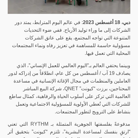
دبي، 18 أغسطس 2023
: في عالم اليوم المترابط، يمتد دور
الشركات إلى ما وراء توليد الأرباح. ففي ضوء التحديات
المتنوعة التي تواجه المجتمع، يقع على عاتق الشركات
مسؤولية حاسمة للمساهمة في تعزيز رفاه ونماء المجتمعات
المحلية التي تعمل فيها.
وبينما يحتفي العالم بـ”اليوم العالمي للعمل الإنساني”، الذي
يصادف 19 آب / أغسطس من كل عام، انطلاقاً من إدراكه لدور
العاملين والمنظمات في مجال الإغاثة الإنسانية في مساعدة
المحتاجين، برزت “كيونت”
QNET
، شركة البيع المباشر
العالمية التي تركز على أسلوب الحياة والرفاهية، كمثال ساطع
للشركات التي تُعطي الأولوية للمسؤولية الاجتماعية وتعمل
بنشاط على الترويج لتطور المجتمعات.
مدفوعةً بفلسفتها الجوهرية المتمثلة بـ
RYTHM
التي تعني
“ارتقِ بنفسك لمساعدة البشرية”، تلتزم “كيونت” بتحقيق أثر