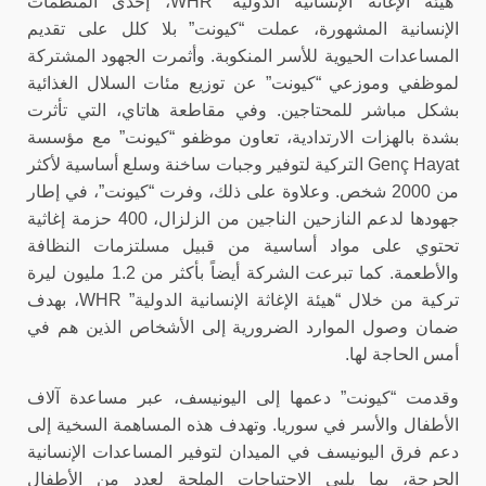
“هيئة الإغاثة الإنسانية الدولية”
WHR
، إحدى المنظمات
الإنسانية المشهورة، عملت “كيونت” بلا كلل على تقديم
المساعدات الحيوية للأسر المنكوبة. وأثمرت الجهود المشتركة
لموظفي وموزعي “كيونت” عن توزيع مئات السلال الغذائية
بشكل مباشر للمحتاجين. وفي مقاطعة هاتاي، التي تأثرت
بشدة بالهزات الارتدادية، تعاون موظفو “كيونت” مع مؤسسة
Genç Hayat
التركية لتوفير وجبات ساخنة وسلع أساسية لأكثر
من 2000 شخص. وعلاوة على ذلك، وفرت “كيونت”، في إطار
جهودها لدعم النازحين الناجين من الزلزال، 400 حزمة إغاثية
تحتوي على مواد أساسية من قبيل مسلتزمات النظافة
والأطعمة. كما تبرعت الشركة أيضاً بأكثر من 1.2 مليون ليرة
تركية من خلال “هيئة الإغاثة الإنسانية الدولية”
WHR
، بهدف
ضمان وصول الموارد الضرورية إلى الأشخاص الذين هم في
أمس الحاجة لها.
وقدمت “كيونت” دعمها إلى اليونيسف، عبر مساعدة آلاف
الأطفال والأسر في سوريا. وتهدف هذه المساهمة السخية إلى
دعم فرق اليونيسف في الميدان لتوفير المساعدات الإنسانية
الحرجة، بما يلبي الاحتياجات الملحة لعدد من الأطفال