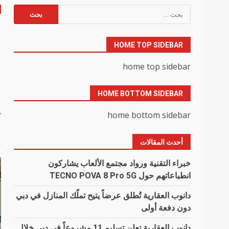
البحث
عن:
ا
HOME TOP SIDEBAR
ا
home top sidebar
ا
HOME BOTTOM SIDEBAR
home bottom sidebar
y
أحدث المقالات
خبراء التقنية ورواد مجتمع الألعاب يشاركون
انطباعاتهم حول TECNO POVA 8 Pro 5G
دانوب العقارية تُطلق عرضاً يتيح تملّك المنازل في دبي
دون دفعة أولى
دانوب العقارية تعلن تسليم 11 مشروعاً في دبي خلال