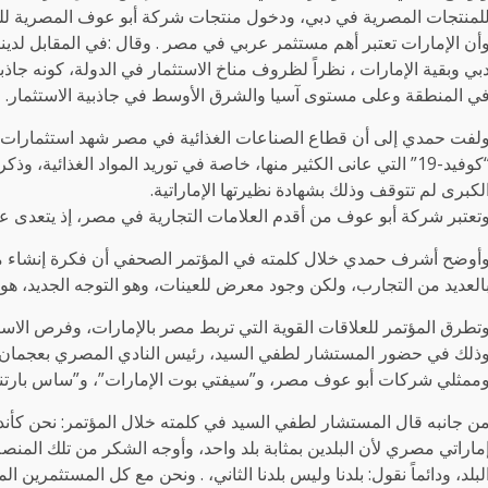
لمنتجات المصرية في دبي، ودخول منتجات شركة أبو عوف المصرية للسوق
أن الإمارات تعتبر أهم مستثمر عربي في مصر . وقال :في المقابل لدين
بي وبقية الإمارات ، نظراً لظروف مناخ الاستثمار في الدولة، كونه جاذب
ي المنطقة وعلى مستوى آسيا والشرق الأوسط في جاذبية الاستثمار.
لفت حمدي إلى أن قطاع الصناعات الغذائية في مصر شهد استثمارات ض
“كوفيد-19” التي عانى الكثير منها، خاصة في توريد المواد الغذائية
لكبرى لم تتوقف وذلك بشهادة نظيرتها الإماراتية.
تعتبر شركة أبو عوف من أقدم العلامات التجارية في مصر، إذ يتعدى عمرها أكث
أوضح أشرف حمدي خلال كلمته في المؤتمر الصحفي أن فكرة إنشاء معر
العديد من التجارب، ولكن وجود معرض للعينات، وهو التوجه الجديد، هو ا
تطرق المؤتمر للعلاقات القوية التي تربط مصر بالإمارات، وفرص الاس
ذلك في حضور المستشار لطفي السيد، رئيس النادي المصري بعجمان، و
ممثلي شركات أبو عوف مصر، و”سيفتي بوت الإمارات”، و”ساس بارتنر
ن جانبه قال المستشار لطفي السيد في كلمته خلال المؤتمر: نحن كأندي
ماراتي مصري لأن البلدين بمثابة بلد واحد، وأوجه الشكر من تلك المنصة لق
لبلد، ودائماً نقول: بلدنا وليس بلدنا الثاني، . ونحن مع كل المستثمرين