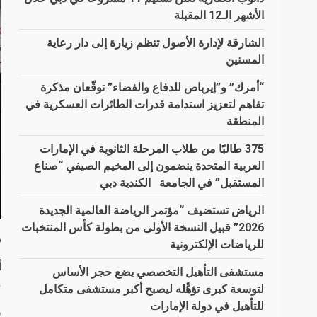
الأشهر الـ12 المقبلة
الشارقة لإدارة الأصول تنظم زيارة إلى دار رعاية
المسنين
“أمرك” و”إيرباص للدفاع والفضاء” توقّعان مذكرة
تفاهم لتعزيز استدامة قدرات الطائرات العسكرية في
المنطقة
375 طالبًا من طلاب المرحلة الثانوية في الإمارات
العربية المتحدة ينضمون إلى المخيم الصيفي “صناع
المستقبل” في الجامعة الكندية دبي
الرياض تستضيف “مؤتمر الرياضة العالمية الجديدة
2026” قبيل النسخة الأولى من بطولة كأس المنتخبات
د
للرياضات الإلكترونية
أ
مستشفى التأهيل التخصصي يضع حجر الأساس
م
لتوسعة كبرى تؤهِّله ليصبح أكبر مستشفى متكامل
للتأهيل في دولة الإمارات
و