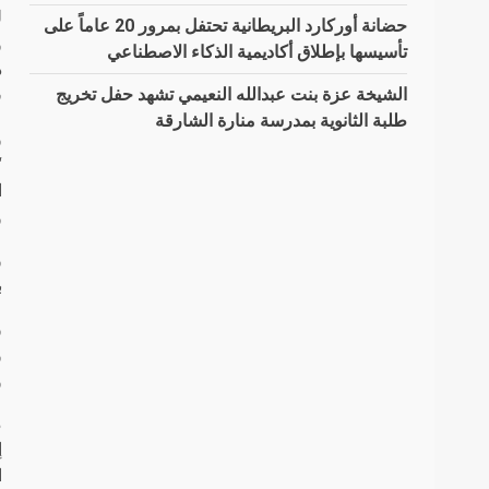
ل
حضانة أوركارد البريطانية تحتفل بمرور 20 عاماً على
و
تأسيسها بإطلاق أكاديمية الذكاء الاصطناعي
د
ف
الشيخة عزة بنت عبدالله النعيمي تشهد حفل تخريج
طلبة الثانوية بمدرسة منارة الشارقة
و
ا
و
و
ب
و
و
و
م
إ
ا