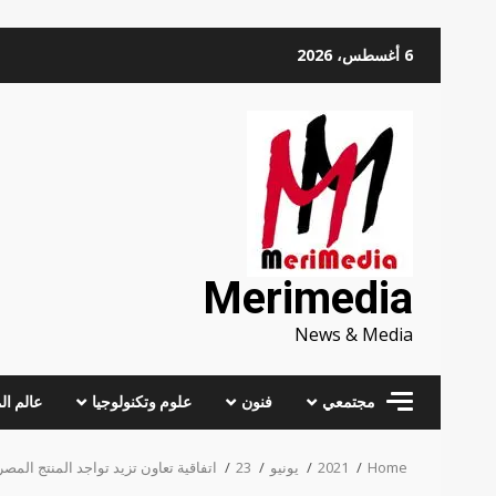
Skip
6 أغسطس، 2026
to
content
Merimedia
News & Media
مجتمعي
فنون
علوم وتكنولوجيا
عالم ال
Home
2021
يونيو
23
اتفاقية تعاون تزيد تواجد المنتج الم