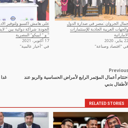
مال الجروان :مصر فى صدارة الدول
على هامش اكسبو ولتوفير الادو
الجهات العربية الجاذبة للإستثمارات
الجودة: شراكة دوائية بين ” لاي
لاماراتية
” و ” ايبيكو” المصرية
يناير، 2020
17 أكتوبر، 2021
ي "اقتصاد وصناعة"
في "أخبار عالمية"
Previou
Pos
ختتام أعمال المؤتمر الرابع لأمراض الحساسية والربو عند
غدا 
navigatio
لأطفال بدبي
RELATED STORIES