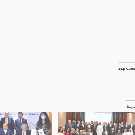
عجب بهذه:
رتبط