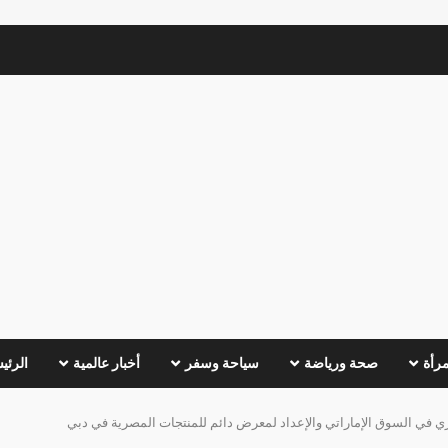
مرأة
صحة ورياضة
سياحة وسفر
أخبار عالمية
الرئي
صري في السوق الإماراتي والإعداد لمعرض دائم للمنتجات المصرية في دبي