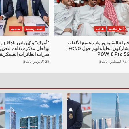
أخبار عالمية
مقالات
اقتصاد وصناعة
مجتمعي
براء التقنية ورواد مجتمع الألعاب
“أمرك” و”إيرباص للدفاع و
يشاركون انطباعاتهم حول TECNO
توقّعان مذكرة تفاهم لتعزيز
POVA 8 Pro 5
قدرات الطائرات العسكرية
غسطس، 2026
23 يوليو، 2026