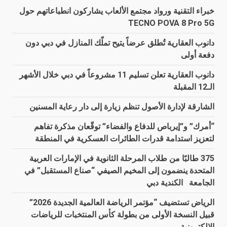
خبراء التقنية ورواد مجتمع الألعاب يشاركون انطباعاتهم حول
TECNO POVA 8 Pro 5G
دانوب العقارية تُطلق عرضاً يتيح تملّك المنازل في دبي دون
دفعة أولى
دانوب العقارية تعلن تسليم 11 مشروعاً في دبي خلال الأشهر
الـ12 المقبلة
الشارقة لإدارة الأصول تنظم زيارة إلى دار رعاية المسنين
“أمرك” و”إيرباص للدفاع والفضاء” توقّعان مذكرة تفاهم
لتعزيز استدامة قدرات الطائرات العسكرية في المنطقة
375 طالبًا من طلاب المرحلة الثانوية في الإمارات العربية
المتحدة ينضمون إلى المخيم الصيفي “صناع المستقبل” في
الجامعة الكندية دبي
الرياض تستضيف “مؤتمر الرياضة العالمية الجديدة 2026”
قبيل النسخة الأولى من بطولة كأس المنتخبات للرياضات
الإلكترونية