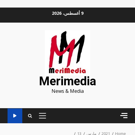
Ski
9 أغسطس، 2026
t
conten
Merimedia
News & Media
PRIMARY
MENU
Home
2021
مارس
13