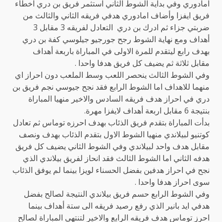
امادوري وفي بداية الشوط الثاني استثمر فريق بن دري اخطاء
فريق ايفزا وأضاف امادوري هدفي فريقه الثاني والثالث من
ضربتي جزاء ثم ادرك بن دري التعادل لفريقه 3 مقابل 3
أهداف ومع نهاية الشوط رجح جورجيو جيلوسي كفة بن دري
بهدف رابع ليتقدم للمرة الاولى في المباراة باربعة أهداف
مقابل ثلاثة ثم يضيف كل فريق هدفا واحدا .
وفي الشوط الثالث ينحصر اللعب وسط الملعب دون احراز اي
منهما للاهداف اما الشوط الرابع فقد نجح جيوسي نجم فريق بن
دري في احراز هدف فريقه السادس والاخير منهيا المباراة
بنتيجة 6 مقابل اربعة أهداف لايفزا مهرة.
بدأت المباراة بتقدم فريق الذئاب بهدف احرزه توماس ثم تعادل
كوتنيو لبيلاندي منهيا الشوط الاول بتقدم الذئاب بهدف ونصف
مقابل هدف واحد لبيلاندي وفي الشوط الثاني يضيف كل فريق
هدفه الثاني اما الشوط الثالث فقد انحاز لفريق بيلاندي الذي
نجح في احراز هدفين بفضل الحسناء لويزا بينما لم يوفق الذئاب
سوى احراز هدفا واحدا .
وفي الشوط الرابع حسم فريق بيلاندي النتيجة لصالح بفضل
هدفي ايد بانير الذي رفع رصيد فريقه الى ستة أهداف بينما
احرز توماس هدف فريقه الرابع والاخير لتنتهي المباراة لصالح