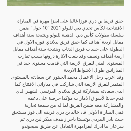
حقق فريقا بن دري فوزا غاليا على ايفزا مهرة في المباراة
الافتتاحية لكأس تحدي دبي للبولو 2021 “10 جول” ضمن
سلسلة بطولات كأس دبي الذهبية للبولو وبنتيجة ستة أهداف
مقابل اربعة أهداف كما حقق فريق بيلاندي فوزه الاول في
البطولة على حساب فريق الذئاب وبنتيجة ستة أهداف مقابل
اربعة أهداف ونصف وقد بلغت الاثارة ذروتها بسبب تقارب
المستوى الفني للفرق الاربعة التي قدمت مستوى جيد في
المباراتين طوال الاشواط الاربعة .
وقد اعرب رجل الاعمال محمد الحبتور عن سعادته بالمستوى
المتميز للفرق الاربعة التي شاركت في مباراتي الافتتاح كما
ابدى سعادته بمشاركة فريق بيلاندي الفرنسي الشهير الذي
قدم حديثا لأسواق الامارات مؤكدا حرصة على دعمه
والمشاركة معه ضمن الفريق لما له من سمعة تجارية.
ففي المباراة الاولي قاد خالد بن دري فريقه الى فوز مستحق
حيث بادر البيردي بوتيستا باحراز هدف مبكر لبن دري ثم
سرعان ما ادرك ايفزامهرة التعادل عن طريق سيجوندو