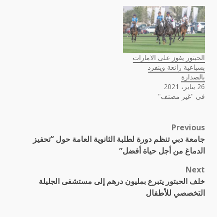
الحبتور يفوز على الامارات
بسباعية رائعة وينفرد
بالصدارة
26 يناير، 2021
في "غير مصنف"
Previous
Post
جامعة دبي تنظم دورة لطلبة الثانوية العامة حول “تحفيز
navigation
الدماغ من أجل حياة أفضل”
Next
خلف الحبتور يتبرع بمليون درهم إلى مستشفى الجليلة
التخصصي للأطفال