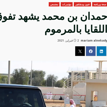
صحة ورياضة
فنون ومشاهير
مؤتمرات
مجتمعي
مدان بن محمد يشهد تفوق
للقايا بالمرموم
mariam alnekad
2 فبراير، 2021