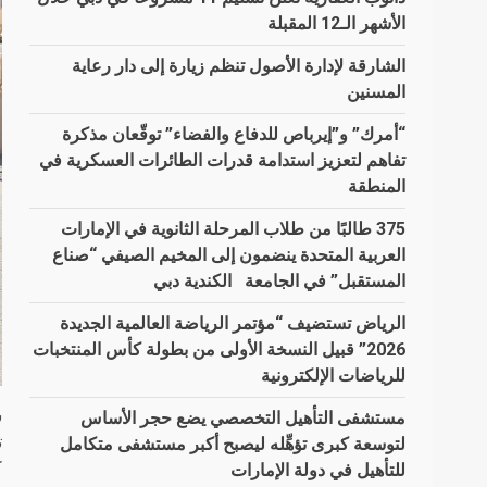
الأشهر الـ12 المقبلة
الشارقة لإدارة الأصول تنظم زيارة إلى دار رعاية
المسنين
“أمرك” و”إيرباص للدفاع والفضاء” توقّعان مذكرة
تفاهم لتعزيز استدامة قدرات الطائرات العسكرية في
المنطقة
375 طالبًا من طلاب المرحلة الثانوية في الإمارات
العربية المتحدة ينضمون إلى المخيم الصيفي “صناع
المستقبل” في الجامعة الكندية دبي
الرياض تستضيف “مؤتمر الرياضة العالمية الجديدة
2026” قبيل النسخة الأولى من بطولة كأس المنتخبات
للرياضات الإلكترونية
ش
مستشفى التأهيل التخصصي يضع حجر الأساس
ت
لتوسعة كبرى تؤهِّله ليصبح أكبر مستشفى متكامل
ك
للتأهيل في دولة الإمارات