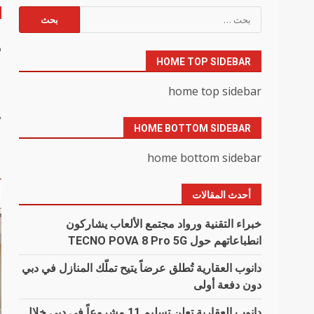
البحث
عن:
ح
HOME TOP SIDEBAR
ا
home top sidebar
y
HOME BOTTOM SIDEBAR
home bottom sidebar
أحدث المقالات
خبراء التقنية ورواد مجتمع الألعاب يشاركون
انطباعاتهم حول TECNO POVA 8 Pro 5G
دانوب العقارية تُطلق عرضاً يتيح تملّك المنازل في دبي
دون دفعة أولى
دانوب العقارية تعلن تسليم 11 مشروعاً في دبي خلال