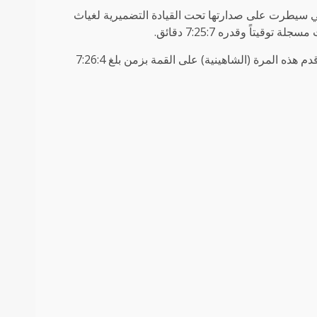
تي سيطرت على صدارتها تحت القيادة التضميرية لغياث
قيتاً وقدره 7:25:7 دقائق.
وعاد الهلالي للتميز من خلال ثاني الأشواط للقايا البكار المهجنات حيث قدم هذه المرة (الشاهينية) على القمة بزمن بلغ 7:26:4