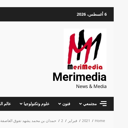
Skip
6 أغسطس، 2026
to
content
Merimedia
News & Media
مجتمعي
فنون
علوم وتكنولوجيا
عالم ال
Home
2021
فبراير
2
حمدان بن محمد يشهد تفوق العاصفة في