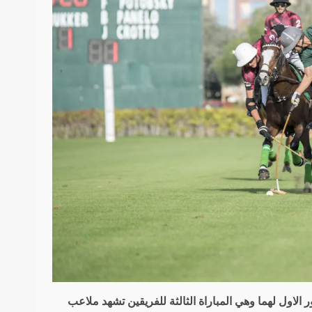
لاول لهما وهي المباراة الثالثة للفريقين تشهد ملاعب