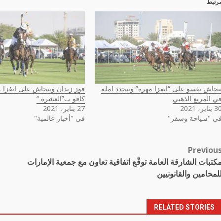
رتبط
نجاش يقسو على “ايفزا مهرة” ويتجدد امله
فوز زيدان وبنجاش على ايفزا 
ي المربع الذهبي
كافو ب”العشرة “
يناير، 2021
27 يناير، 2021
ي "سياحة وسفر"
في "أخبار عالمية"
Previou
Pos
كتبات الشارقة العامة توقّع اتفاقية تعاون مع جمعية الإمارات
navigatio
لمحامين والقانونيين
RELATED STORIES