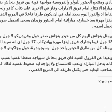
ادي ومنتجع الحبتور للبولو والفروسية مواجهة قوية بين فريق بنجاش 
باراة الافتتاح امام فريق الامارات وفاز في الاخرى على ذئاب كافو و
قاط اذ والفوز اليوم يجدد امله في ان يكون طرفا فاعلا في المربع الذه
يفزا مهرة بعد خسارته مباراتية امام الحبتور وزيدان يسعى لتجميل صو
حمل اسمه .
18 جول فيما يشارك فريق ايفزا م
يمثله كل من طارق الحبتورواحد جول وسيجوندو 4 جول وجاكينتو 5 جول واسترادا 7 جول .
بعيدا عن الفروق الفنية فان فريق بنجاش سيواجه ضغطا نفسيا بسبب امل
انه يدخل المباراة ويلعب للاستمتاع ولا يواجه اية ضغوط نفسية لذلك 
صاحب البداية حتى يكمل طريقه الى المربع الذهبي .
عجب بهذه: