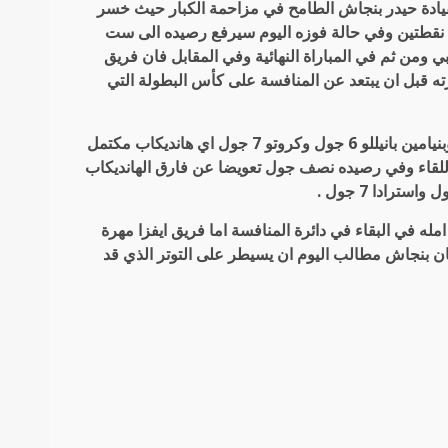
بقيادة حيدر بنجاش الطامح في مزاحمة الكبار حيث خسر
له نقطتين وفي حالة فوزه اليوم سيرفع رصيده الى ست
بي ومن ثم في المباراة النهائية وفي المقابل فان فريق
رته قبل ان يبتعد عن المنافسة على كأس البطولة التي
ويمثل بنجاش اليوم كل من حيدر بنجاش صفر جول وفريدريكو 5 جول وبنيامين بانيللو 6 جول وكروتو 7 جول اي هانديكاب مكتمل
هرة بهانديكاب 17 جول اي انه سيبدا اللقاء وفي رصيده نصف جول تعويضا عن فارق الهانديكاب
ه في البقاء في دائرة المنافسة اما فريق ايفزا مهرة
فان بنجاش مطالب اليوم ان يسيطر على التوتر الذي قد