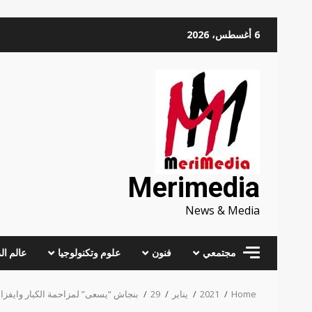
Skip
6 أغسطس، 2026
to
content
Merimedia
News & Media
مجتمعي
فنون
علوم وتكنولوجيا
عالم ال
Home
2021
يناير
29
بنجاش “يسعى” لمزاحمة الكبار وايفزا