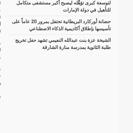
ن
لتوسعة كبرى تؤهِّله ليصبح أكبر مستشفى متكامل
م
للتأهيل في دولة الإمارات
ن
حضانة أوركارد البريطانية تحتفل بمرور 20 عاماً على
ا
تأسيسها بإطلاق أكاديمية الذكاء الاصطناعي
ت
الشيخة عزة بنت عبدالله النعيمي تشهد حفل تخريج
طلبة الثانوية بمدرسة منارة الشارقة
و
و
ف
ي
م