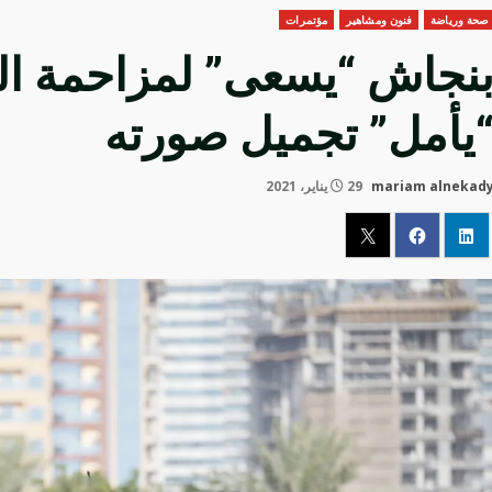
صحة ورياضة
فنون ومشاهير
مؤتمرات
نجاش “يسعى” لمزاحمة الكب
يأمل” تجميل صورته
mariam alnekad
29 يناير، 2021