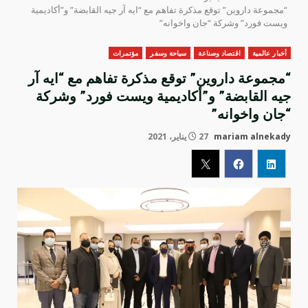
“مجموعة داروين” توقع مذكرة تفاهم مع “ايه آر جيه القابضة” و”أكاديمية
ويست فورد” وشركة “جان واخوانه”
أخبار عالمية
اقتصاد وصناعة
سياحة وسفر
مؤتمرات
“مجموعة داروين” توقع مذكرة تفاهم مع “ايه آر
جيه القابضة” و”أكاديمية ويست فورد” وشركة
“جان واخوانه”
mariam alnekady
27 يناير، 2021