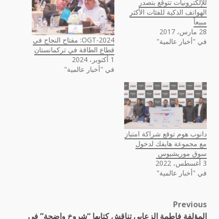
للإلكترونيات تتوقع بتصدر
الهواتف الذكية للفئات الأكثر
مبيعاً
28 مارس، 2017
OGT-2024: مفتاح النجاح في
في "أخبار عالمية"
قطاع الطاقة في تركمانستان
1 أكتوبر، 2024
في "أخبار عالمية"
دانوب هوم توقع شراكة امتياز
مع مجموعة هايفك لدخول
سوق موريشيوس
3 أغسطس، 2022
في "أخبار عالمية"
Previous
Post
المؤلفة فاطمة الزعابي تناقش كتابها “شروخ واضحة” في