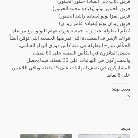
فريق ذئاب دبي (بقيادة حبتور الحبتور)
فريق الحبتور بولو (بقيادة محمد الحبتور)
فريق إيفزا بولو (بقيادة راشد الحبتور)
فريق زيدان بولو (بقيادة عامر زيدان)
تُنظَّم البطولة تحت راية جمعية هورلينغهام للبولو، مع مراعاة
قواعد الإشراف المشددة التي تفرضها الجمعية التي تؤمّن أيضاً
الحكّام. تندرج البطولة في فئة كأس دوري البولو العالمي.
يحصل الفائزون في الكأس الفضية على 60 نقطة،
والمشارِكون في النهائيات على 30 نقطة، فيما يحصل
المشارِكون في نصف النهائيات على 15 نقطة وباقي اللاعبين
على 8 نقاط.
معجب بهذه:
جاري
التحميل…
مرتبط