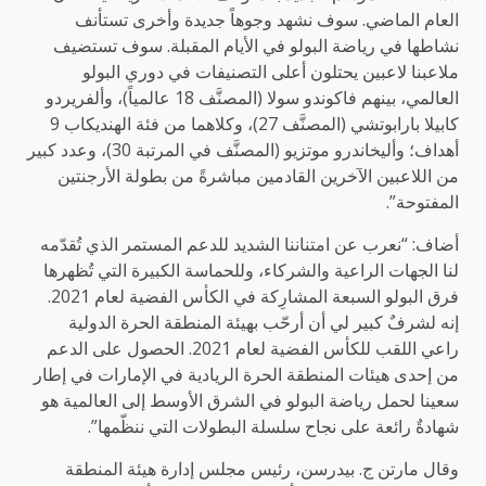
العام الماضي. سوف نشهد وجوهاً جديدة وأخرى تستأنف
نشاطها في رياضة البولو في الأيام المقبلة. سوف تستضيف
ملاعبنا لاعبين يحتلون أعلى التصنيفات في دوري البولو
العالمي، بينهم فاكوندو سولا (المصنَّف 18 عالمياً)، وألفريردو
كابيلا بارابوتشي (المصنَّف 27)، وكلاهما من فئة الهنديكاب 9
أهداف؛ وأليخاندرو موتزيو (المصنَّف في المرتبة 30)، وعدد كبير
من اللاعبين الآخرين القادمين مباشرةً من بطولة الأرجنتين
المفتوحة”.
أضاف: “نعرب عن امتناننا الشديد للدعم المستمر الذي تُقدّمه
لنا الجهات الراعية والشركاء، وللحماسة الكبيرة التي تُظهرها
فرق البولو السبعة المشارِكة في الكأس الفضية لعام 2021.
إنه لشرفٌ كبير لي أن أرحّب بهيئة المنطقة الحرة الدولية
راعي اللقب للكأس الفضية لعام 2021. الحصول على الدعم
من إحدى هيئات المنطقة الحرة الريادية في الإمارات في إطار
سعينا لحمل رياضة البولو في الشرق الأوسط إلى العالمية هو
شهادةٌ رائعة على نجاح سلسلة البطولات التي ننظّمها”.
وقال مارتن ج. بيدرسن، رئيس مجلس إدارة هيئة المنطقة