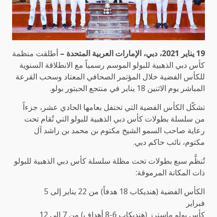
19 يناير 2021، دبي، الإمارات العربية المتحدة –
أطلقت منظمة
كأس دبي الذهبية للبولو الموسم رسمياً مع الانطلاقة السنوية
للكأس الفضية خلال المؤتمر الصحافي المعتاد وسحب القرعة
المباشر يوم الاثنين 18 يناير في منتجع الحبتور بولو.
تشكّل الكأس الفضية التي تحتفل بعامها الحادي عشر، جزءاً
من سلسلة بطولات كأس دبي الذهبية للبولو التي تُقام تحت
رعاية صاحب السمو الشيخ مكتوم بن محمد بن راشد آل
مكتوم، نائب حاكم دبي.
تُنظَّم سبع بطولات تحت مظلة سلسلة كأس دبي الذهبية للبولو
ذات المكانة المرموقة:
الكأس الفضية (هنديكاب 18 هدفاً) من 22 يناير إلى 5
فبراير
كأس بولو ماسترز (هنديكاب 6-8 أهداف) من 7 إلى 12