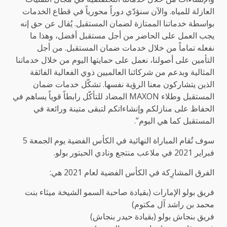
العازلة للمياه. والآن سنؤدّي دوراً محورياً في قطاع الخدمات
بواسطة خدماتنا الممتازة لضمان المستقبل. يُقال عن حق إنه
يجب العمل على الحاضر من أجل مستقبل أفضل، وهذا ما
نفعله تماماً من خلال خدمات ضمان المستقبل. من أجل
التأمين على أصولنا، نعمل على حمايتها اليوم من خلال خدماتنا
المثالية وبدعم من شركائنا العالميين ذوي الفعالية الفائقة
الذين يتشاركون معنا الرؤية نفسها. تشكّل خدمات ضمان
المستقبل وطلاء MAXON المضاد للتأكّل رابطاً قوياً يساهم في
الحفاظ على منازلكم وإنشاءاتكم لتبقى متينة ورائعة في
المستقبل كما هي اليوم”.
سوف تُقام المباراة النهائية في الكأس الفضية يوم الجمعة 5
فبراير 2021 في ملاعب منتجع ونادي الحبتور بولو.
الفرق المشارِكة في الكأس الفضية لعام 2021 هي:
فريق بولو الإمارات (بقيادة صاحبة السمو الشيخة ميثاء بنت
محمد بن راشد آل مكتوم)
فريق بنجاش بولو (بقيادة حيدر بنجاش)