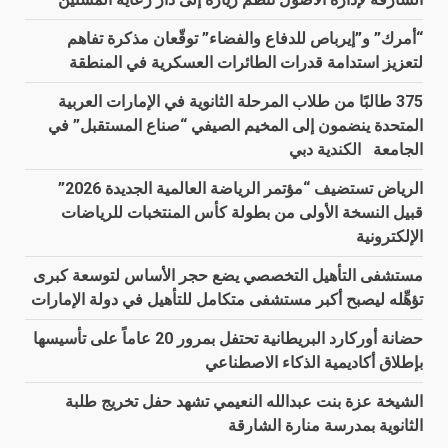
“أمرك” و”إيرباص للدفاع والفضاء” توقّعان مذكرة تفاهم
لتعزيز استدامة قدرات الطائرات العسكرية في المنطقة
375 طالبًا من طلاب المرحلة الثانوية في الإمارات العربية
المتحدة ينضمون إلى المخيم الصيفي “صناع المستقبل” في
الجامعة الكندية دبي
الرياض تستضيف “مؤتمر الرياضة العالمية الجديدة 2026”
قبيل النسخة الأولى من بطولة كأس المنتخبات للرياضات
الإلكترونية
مستشفى التأهيل التخصصي يضع حجر الأساس لتوسعة كبرى
تؤهِّله ليصبح أكبر مستشفى متكامل للتأهيل في دولة الإمارات
حضانة أوركارد البريطانية تحتفل بمرور 20 عاماً على تأسيسها
بإطلاق أكاديمية الذكاء الاصطناعي
الشيخة عزة بنت عبدالله النعيمي تشهد حفل تخريج طلبة
الثانوية بمدرسة منارة الشارقة