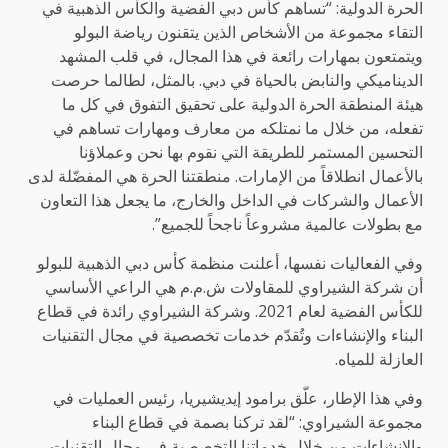
الحرة الدولية: “تساهم كأس دبي الفضية والكأس الذهبية في
التقاء مجموعة من الأشخاص الذين يتقنون رياضة البولو
ويتمتعون بمهارات رائعة في هذا المجال، في قلب المشهد
الديناميكي والنابض بالحياة في دبي. بالمثل، لطالما حرصت
هيئة المنطقة الحرة الدولية على تحقيق التفوق في كل ما
تفعله، من خلال ما نمتلكه من معارف ومهارات تساهم في
التحسين المستمر للطريقة التي نقوم بها نحن وعملاؤنا
بالأعمال انطلاقاً من الإمارات. منطقتنا الحرة هي المفضّلة لدى
الأعمال والشركات في الداخل والخارج، ما يجعل هذا التعاون
مع بطولات عالمية مشروعاً ناجحاً للجميع”.
وفي الفعاليات نفسها، أعلنت منظمة كأس دبي الذهبية للبولو
أن شركة الشيراوي للمقاولات ش.م.م هي الراعي الأساسي
للكأس الفضية لعام 2021. وشركة الشيراوي رائدة في قطاع
البناء والإنشاءات وتُقدّم خدمات تخصصية في مجال التقنيات
العازلة للمياه.
وفي هذا الإطار، علّق برامود إيديشيريا، رئيس العمليات في
مجموعة الشيراوي: “لقد تركنا بصمة في قطاع البناء
والإنشاءات من خلال خدماتنا التخصصية في مجال التقنيات