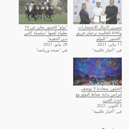
سيرين كابيتال للاستشارات
“بولو” الحبتور يعلن عن 16
وAHK العالمية ترعيان فريق
بطولة أهمها “سلسلة كاس
“الحبتور ” للبولو
دبي الذهبية”
17 يناير، 2021
28 مايو، 2021
في "أخبار عالمية"
في "صحة ورياضة"
الحبتور: سعادتنا لا توصف
لتزامن بداية نشاط البولو مع
حدث القرن
3 أكتوبر، 2021
في "أخبار عالمية"