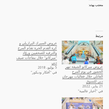
معجب بهذه:
مرتبط
عروض السيرك البرازيلي و
كرة القدم الحرة تقدّم المرح
والترفيه للصحفيين وروّاد
“ميركاتو” خلال مفاجآت صيف
دبي
عروض ميركاتو الشيقة تبهر
5 يوليو، 2018
الحضور في يوم المرح
في "أفكار وديكور"
العائلي خلال فعاليات مهرجان
دبي للتسوق
21 يناير، 2022
في "أخبار عالمية"