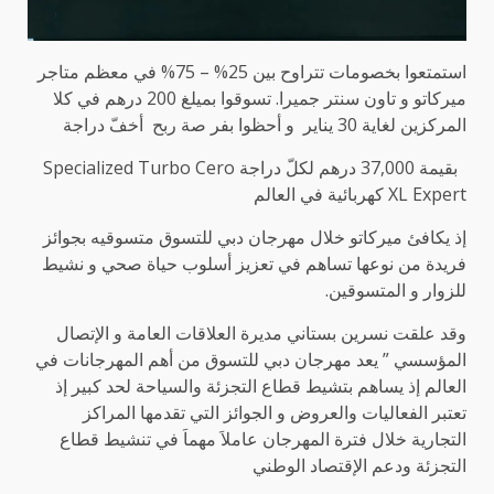
استمتعوا بخصومات تتراوح بين 25% – 75% في معظم متاجر
ميركاتو و تاون سنتر جميرا. تسوقوا بميلغ 200 درهم في كلا
المركزين لغاية 30 يناير و أحظوا بفر صة ربح أخفّ دراجة
بقيمة 37,000 درهم لكلّ دراجة Specialized Turbo Cero
XL Expert كهربائية في العالم
إذ يكافئ ميركاتو خلال مهرجان دبي للتسوق متسوقيه بجوائز
فريدة من نوعها تساهم في تعزيز أسلوب حياة صحي و نشيط
للزوار و المتسوقين.
وقد علقت نسرين بستاني مديرة العلاقات العامة و الإتصال
المؤسسي ” يعد مهرجان دبي للتسوق من أهم المهرجانات في
العالم إذ يساهم بتشيط قطاع التجزئة والسياحة لحد كبير إذ
تعتبر الفعاليات والعروض و الجوائز التي تقدمها المراكز
التجارية خلال فترة المهرجان عاملاَ مهماَ في تنشيط قطاع
التجزئة ودعم الإقتصاد الوطني