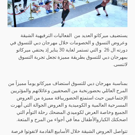
يستضيف ميركاتو العديد من الفعاليات الترفيهية الشيقة
وعروض التسوق و الخصومات خلال مهرجان دبي للتسوق في
دورته ال 26 و التي تستمر لغاية 30 يناير إذ يحتفي ميركاتو
بمهرجان دبي للتسوق بطريقة مميزة تجعل تجربة التسوق
لاتنسى.
بمناسبة مهرجان دبي للتسوق استضاف ميركاتو يوماَ مميزاَ من
المرح العائلي بحضورنخبة من الصحفيين وعائلاتهم والمؤثريين
الإجتماعيين حيث استمتع الحضوربباقة مميزة من العروض
المسرحية العالمية و الكوميدية و العروض الجوالة التي أبهرت
الجميع وخاصة العرض لكوميدي المضحك رحلة التوأم التي
اضحكتك الكباروالأطفال معاَ في أجواء من المرح و المتعة.
تتواصل العروض الشيقة خلال الأسابيع القادمة لاتفوتوا فرصة