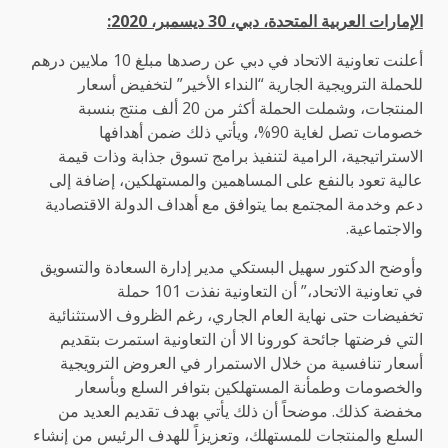
الإمارات العربية المتحدة، دبي،
30
ديسمبر،
2020:
أعلنت تعاونية الاتحاد في دبي عن رصدها مبلغ 10 ملايين درهم
للحملة الترويجية الجارية “النداء الأخير” لتخفيض أسعار
المنتجات، وشملت الحملة أكثر من 20 ألف منتج بنسبة
خصومات تصل لغاية 90%، ويأتي ذلك ضمن أهدافها
الاستراتيجية، الرامية لتنفيذ برامج تسوق جذابة وذات قيمة
عالية تعود بالنفع على المساهمين والمستهلكين، إضافة إلى
دعم وخدمة المجتمع بما يتوافق مع أهداف الدولة الاقتصادية
والاجتماعية.
وأوضح الدكتور سهيل البستكي مدير إدارة السعادة والتسويق
في تعاونية الاتحاد،” أن التعاونية نفذت 101 حملة
تخفيضات حتى نهاية العام الجاري، رغم الظروف الاستثنائية
التي فرضتها جائحة كورونا الا أن التعاونية استمرت بتقديم
أسعار تنافسية من خلال الاستمرار في العروض الترويجية
والخصومات وطمأنة المستهلكين بتوافر السلع وبأسعار
مخفضة كذلك. موضحاً أن ذلك يأتي بهدف تقديم العديد من
السلع والمنتجات للمستهلك، وتعزيزاً للهدف الرئيس من إنشاء