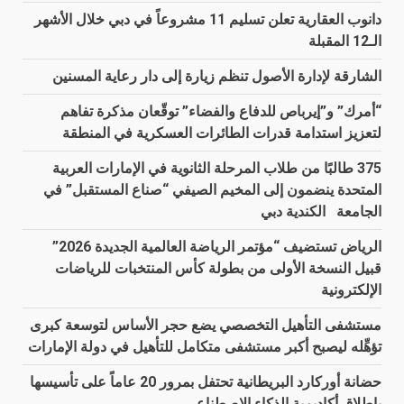
دانوب العقارية تعلن تسليم 11 مشروعاً في دبي خلال الأشهر
الـ12 المقبلة
الشارقة لإدارة الأصول تنظم زيارة إلى دار رعاية المسنين
“أمرك” و”إيرباص للدفاع والفضاء” توقّعان مذكرة تفاهم
لتعزيز استدامة قدرات الطائرات العسكرية في المنطقة
375 طالبًا من طلاب المرحلة الثانوية في الإمارات العربية
المتحدة ينضمون إلى المخيم الصيفي “صناع المستقبل” في
الجامعة الكندية دبي
الرياض تستضيف “مؤتمر الرياضة العالمية الجديدة 2026”
قبيل النسخة الأولى من بطولة كأس المنتخبات للرياضات
الإلكترونية
مستشفى التأهيل التخصصي يضع حجر الأساس لتوسعة كبرى
تؤهِّله ليصبح أكبر مستشفى متكامل للتأهيل في دولة الإمارات
حضانة أوركارد البريطانية تحتفل بمرور 20 عاماً على تأسيسها
بإطلاق أكاديمية الذكاء الاصطناعي