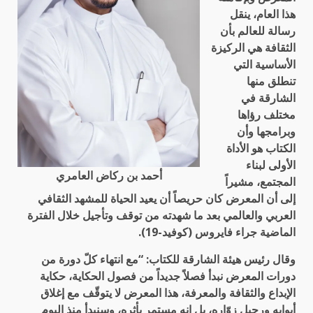
هذا العام، ينقل
رسالة للعالم بأن
الثقافة هي الركيزة
الأساسية التي
تنطلق منها
الشارقة في
مختلف رؤاها
وبرامجها وأن
الكتاب هو الأداة
الأولى لبناء
أحمد بن ركاض العامري
المجتمع، مشيراً
إلى أن المعرض كان حريصاً أن يعيد الحياة للمشهد الثقافي
العربي والعالمي بعد ما شهدته من توقف وتأجيل خلال الفترة
الماضية جراء فايروس (كوفيد-19).
وقال رئيس هيئة الشارقة للكتاب: “مع انتهاء كلّ دورة من
دورات المعرض نبدأ فصلاً جديداً من فصول الحكاية، حكاية
الإبداع والثقافة والمعرفة، هذا المعرض لا يتوقّف مع إغلاق
أبوابه ورحيل زوّاره، بل إنه مستمر بأثره، وسنبدأ منذ اليوم