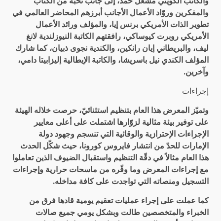
والكاتب الكويتي مشعل حمد، إلى جانب نخبة من الكتّاب
والمفكرين وروّاد الأعمال الأجانب أبرزهم المحاضر العالمي في
تطوير الذات الأمريكي برنس إيا، والمؤلف ورائد الأعمال
الأمريكي روبرت كيوساكي، رافقتهم الكاتبة النيوزلندية لانغ
ليف، والبريطاني إيان رانكين، والكندية نجوى ذبيان، كما شارك
المؤلف الكندي نيل باسريشا، والكاتبة الإيطالية إليزابيتا دامي،
وآخرين.
إجراءات
وتميّز المعرض هذا العام بتنظيم استثنائيّ، حرصت خلاله الهيئة
على توفير بيئة مثالية لزوّارها اشتملت على أعلى معايير
الإجراءات الإحترازية والوقائية التي تنسجم وجهود دولة
الإمارات للحدّ من انتشار فايروس كورونا، حيث شكّل الحدث
هذا العام مثالاً في دقّة التنظيم واستقبال الضيوف الذين تعاملوا
مع إجراءات المعرض وما وفّره من ماسحات حرارية وإجراءات
التسجيل ومنصاته التي تواجدت على كافة مداخله.
كما عملت على إجراء عمليات تعقيم يومية قادها فرق من
الخبراء والمتخصصين طالت وبشكل يومي جميع صالات