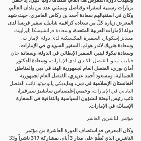
وشهدت دورة المعرض هذا العام، اهتماماً دولياً كبيراً، إذ حظي
بزيارات رسمية لسفراء وقناصل وممثلي عدد من بلدان العالم،
وكان في استقبالهم سعادة أحمد بن ركاض العامري، حيث شهد
المعرض زيارة كلّ من سعادة كزافييه شاتيل، سفير فرنسا لدى
دولة الإمارات العربية المتحدة، و
سعادة فرانشيسكا إليزابيث
مينديز إسكوبار، السفيرة المكسيكية لدى دولة الإمارات،
وسعادة هنريك لاندر هولم، السفير السويدي في الإمارات،
وسعادة نيكولا لينير، السفير الإيطالي في الدولة، وسعادة
جان
فيليب لينتو، القنصل الكندي لدى الإمارات،
وسعادة الدكتور
أمان بوري، القنصل العام لجمهورية الهند في دبي والمناطق
الشمالية، ومسعود أحمد عزيزي، القنصل العام لجمهورية
أفغانستان الإسلامية في دبي، و
هايديكي يابوموتو، نائب القنصل
الياباني في الإمارات،
وجيمي إغليسياس سانشيز سيرفيرا،
نائب رئيس البعثة للشؤون السياسية والثقافية في السفارة
الإسبانيّة في الإمارات.
مؤتمر الناشرين العاشر
وكان المعرض قد استضاف الدورة العاشرة من مؤتمر
الناشرين الذي نُظِّمَ على مدار 3 أيام، بمشاركة 317 ناشراً و
33