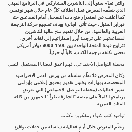
والتي تقدّم سنوياً إلى الناشرين المشاركين في البرنامج المهني
الذي ينظّمه المعرض قبيل انطلاقه كلّ عام خلال شهر نوفمبر،
كما أعلنت عن استمرار فتح باب التسجيل أمام المبدعين حتى
فبراير المقبل، حيث تأتي الجائزة بهدف تشجيع حركة الترجمة
العربية والعالمية، من خلال تقديم منح مالية للناشرين
لمساعدتهم على ترجمة أبرز إصداراتهم إلى لغات أخرى،
تتراوح قيمة المنحة الواحدة بين 1500-4000 دولار أمريكي
تغطي تكلفة ترجمة الكتاب، كلياً أو جزئياً.
محطة التواصل الاجتماعي.. فهم أعمق لقضايا المستقبل التقني
وكان المعرض قدّ نظّم سلسلة من ورش العمل الافتراضية
المتخصصة بمهارات وفنون تقديم محتوى إعلامي وإبداعي
ضمن فعاليات (محطة التواصل الاجتماعي) التي تعرض
برنامجها كاملاً على منصة “الشارقة تقرأ” للجمهور من كافة
الفئات العمرية.
تواقيع كتب لأدباء ومفكرين وكتّاب
ونظّم المعرض خلال أيام فعالياته سلسلة من حفلات تواقيع