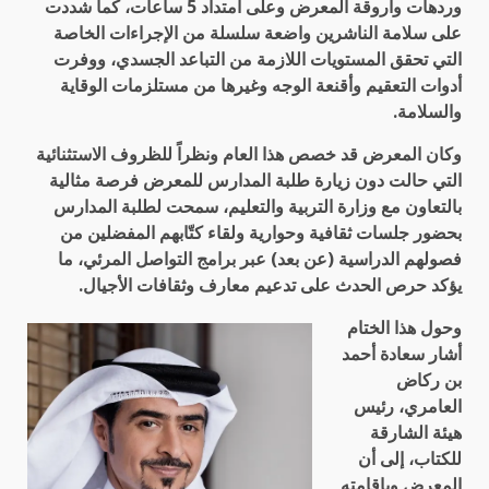
وردهات وأروقة المعرض وعلى امتداد 5 ساعات، كما شددت
على سلامة الناشرين واضعة سلسلة من الإجراءات الخاصة
التي تحقق المستويات اللازمة من التباعد الجسدي، ووفرت
أدوات التعقيم وأقنعة الوجه وغيرها من مستلزمات الوقاية
والسلامة.
وكان المعرض قد خصص هذا العام ونظراً للظروف الاستثنائية
التي حالت دون زيارة طلبة المدارس للمعرض فرصة مثالية
بالتعاون مع وزارة التربية والتعليم، سمحت لطلبة المدارس
بحضور جلسات ثقافية وحوارية ولقاء كتّابهم المفضلين من
فصولهم الدراسية (عن بعد) عبر برامج التواصل المرئي، ما
يؤكد حرص الحدث على تدعيم معارف وثقافات الأجيال.
وحول هذا الختام
أشار سعادة أحمد
بن ركاض
العامري، رئيس
هيئة الشارقة
للكتاب، إلى أن
المعرض وبإقامته