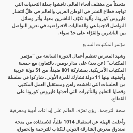
متحدثاً من مختلف أنحاء العالم، ناقشوا جملة التحديات التي
تواجه قطاع النشر في الوطن العربي والعالم في ظلّ انتشار
فايروس كورونا، وآلية تكيّف الناشرين معها، وأثر وسائل
التواصل الاجتماعي والفعاليات الافتراضية في تعزيز التواصل
بين الناشرين والقرّاء على حدّ سواء.
مؤتمر المكتبات السابع
وشهد المعرض تنظيم أعمال الدورة السابعة من “مؤتمر
المكتبات” (عن بعد) على مدار يومين، بالتعاون مع جمعية
المكتبات الأمريكية، بمشاركة 801 ضيفاً، من 51 دولة عربية
وأجنبية، بينها 11 دولة تشارك للمرة الأولى، شاركوا في سلسلة
من الجلسات التي ناقشت راهن ومستقبل العمل المكتبي
وقضايا التعليم والتأثيرات التي أحدثها فايروس كورونا على
القطاع.
منحة الترجمة.. رؤى تعرّف العالم على إبداعات أدبية ومعرفية
وأعلنت الهيئة عن استقبال 1014 طلباً، للاستفادة من منحة
صندوق معرض الشارقة الدولي للكتاب للترجمة والحقوق،