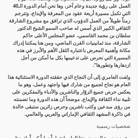
العمل على رؤية جديدة وعام آخر، وها نحن أمام الدورة الـ40
التي تكمل مسيرة أربعة عقود من المعرفة والإبداع، وتترجم
زمناً طويلاً من العمل الدؤوب الذي ترافق مع مشروع الشارقة
الثقافي الكبير الذي أسس له صاحب السمو الشيخ الدكتور
سلطان بن محمد القاسمي، عضو المجلس الأعلى حاكم
الشارقة، منذ ثمانينيات القرن الماضي، ومن هنا يمكننا إدراك
مكانة وأهمية المعرض باعتباره الثقل الأهم والأبرز في هذه
المسيرة التي نحرص على تدعيمها بكل ما أمكن من أجل
ازدهارها وتطورها”.
ولفت العامري إلى أن النجاح الذي حققته الدورة الاستثنائية هذا
العام هو نجاح لجميع من شارك فيها واجتهد وعمل، وهو ما
يعكس حرص جميع الزوّار والناشرين والأدباء والمفكرين على
تلبية نداء الثقافة والإبداع، موضحاً أن هذه الدورة وما تضمنته
من رؤى مبدعين وكتب ناشرين وحرص زائرين ستبقى خالدة
في ذاكرة المشهد الثقافي الإماراتي والعربي والعالمي.
شخصيات رسمية