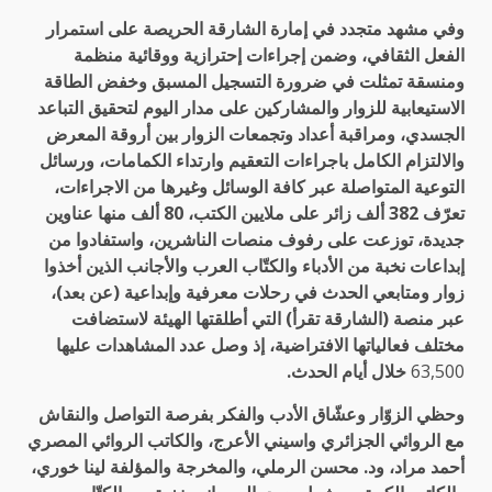
وفي مشهد متجدد في إمارة الشارقة الحريصة على استمرار
الفعل الثقافي، وضمن إجراءات إحترازية ووقائية منظمة
ومنسقة تمثلت في ضرورة التسجيل المسبق وخفض الطاقة
الاستيعابية للزوار والمشاركين على مدار اليوم لتحقيق التباعد
الجسدي، ومراقبة أعداد وتجمعات الزوار بين أروقة المعرض
والالتزام الكامل باجراءات التعقيم وارتداء الكمامات، ورسائل
التوعية المتواصلة عبر كافة الوسائل وغيرها من الاجراءات،
تعرّف 382 ألف زائر على ملايين الكتب، 80 ألف منها عناوين
جديدة، توزعت على رفوف منصات الناشرين، واستفادوا من
إبداعات نخبة من الأدباء والكتّاب العرب والأجانب الذين أخذوا
زوار ومتابعي الحدث في رحلات معرفية وإبداعية (عن بعد)،
عبر منصة (الشارقة تقرأ) التي أطلقتها الهيئة لاستضافت
مختلف فعالياتها الافتراضية، إذ وصل عدد المشاهدات عليها
63,500
خلال أيام الحدث.
وحظي الزوّار وعشّاق الأدب والفكر بفرصة التواصل والنقاش
مع الروائي الجزائري واسيني الأعرج، والكاتب الروائي المصري
أحمد مراد، ود. محسن الرملي، والمخرجة والمؤلفة لينا خوري،