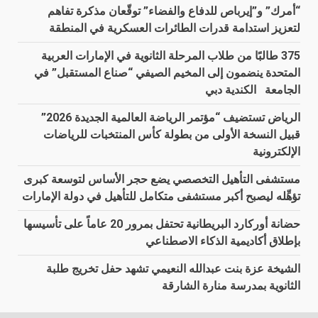
“أمرك” و”إيرباص للدفاع والفضاء” توقّعان مذكرة تفاهم
لتعزيز استدامة قدرات الطائرات العسكرية في المنطقة
375 طالبًا من طلاب المرحلة الثانوية في الإمارات العربية
المتحدة ينضمون إلى المخيم الصيفي “صناع المستقبل” في
الجامعة الكندية دبي
الرياض تستضيف “مؤتمر الرياضة العالمية الجديدة 2026”
قبيل النسخة الأولى من بطولة كأس المنتخبات للرياضات
الإلكترونية
مستشفى التأهيل التخصصي يضع حجر الأساس لتوسعة كبرى
تؤهِّله ليصبح أكبر مستشفى متكامل للتأهيل في دولة الإمارات
حضانة أوركارد البريطانية تحتفل بمرور 20 عاماً على تأسيسها
بإطلاق أكاديمية الذكاء الاصطناعي
الشيخة عزة بنت عبدالله النعيمي تشهد حفل تخريج طلبة
الثانوية بمدرسة منارة الشارقة