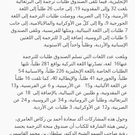
الإنجليزية، فيما تلقى الصندوق طلبات ترجمة إلى البرتغالية
بلغت 32 وإلى المقدونية 19، إلى جانب 26 طلباً إلى اللغة
الأرمنية، و12 إلى الصربية، ووصلت طلبات الترجمة إلى اللغة
الجورجية 9، و8 إلى كلّ من الأوكرانية والمالايالامية، إلى جانب
7 طلبات إلى اللغة النيبالية، ومثلها للفرنسية، وتلقى الصندوق
5 طلبات إلى الروسية، إضافة إلى 3 للترجمة إلى اللغتين
الإسبانية والأردية، وطلباً واحداً إلى الاستونية.
وبلغت عدد اللغات التي تسلم الصندوق طلبات للترجمة
عنها16 لغة، تصدّرتها اللغة التركية بواقع 281 طلباً، تلتها
الطلبات الخاصة باللغة الإنجليزية 226 طلباً، والاسبانية 54
طلباً، والجورجية 41 طلباً، والإيطالية 40، كما تلقت 16 طلباً
عن اللغة الألبانية، و15 عن الأرمينية، و 6 عن الفرنسية، و13
عن المقدونية، و طلبين عن النيبالية، بالإضافة إلى 18 عن
البرتغالية، وطلباً عن الرومانية، و 34 عن الروسية، و 24 عن
الصربية، و12 عن الأوكرانية، 3 طلبات عن الأردية.
وحول هذه المشاركات أكد سعادة أحمد بن ركاض العامري،
رئيس هيئة الشارقة للكتاب أن صندوق منحة الترجمة يجسد
رؤية صاحب السمو الشيخ الدكتور سلطان بن محمد القاسمي،