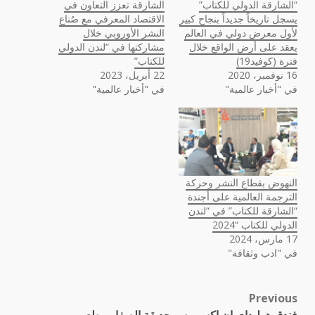
“الشارقة الدولي للكتاب”
الشارقة تعزز التعاون في
يسجل تاريخاً جديداً بنجاح كبير
الاقتصاد المعرفي مع صُناع
لأول معرض دولي في العالم
النشر الأوروبي خلال
يعقد على أرض الواقع خلال
مشاركتها في “لندن الدولي
فترة (كوفيد19)
للكتاب”
16 نوفمبر، 2020
22 أبريل، 2023
في "أخبار عالمية"
في "أخبار عالمية"
النهوض بقطاع النشر وحركة
الترجمة العالمية على أجندة
“الشارقة للكتاب” في “لندن
الدولي للكتاب “2024
17 مارس، 2024
في "ادب وثقافة"
Previous
Post
فندق هوليداي إن إكسبريس حديقة الصفا ومطعم