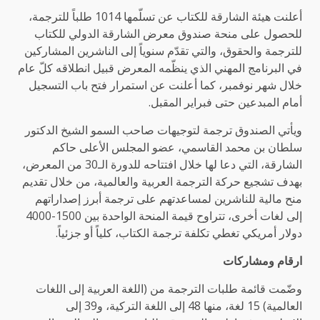
أعلنت هيئة الشارقة للكتاب عن تسلّمها 1014 طلباً للترجمة،
للحصول على منحة صندوق معرض الشارقة الدولي للكتاب
للترجمة والحقوق، والتي تقدّم سنوياً إلى الناشرين المشاركين
في البرنامج المهني الذي ينظّمه المعرض قبيل انطلاقه كلّ عام
خلال شهر نوفمبر، كما أعلنت عن استمرار فتح باب التسجيل
أمام المبدعين حتى فبراير المقبل.
ويأتي الصندوق ترجمة لتوجيهات صاحب السمو الشيخ الدكتور
سلطان بن محمد القاسمي، عضو المجلس الأعلى حاكم
الشارقة، التي دعا لها خلال افتتاحه للدورة الـ30 من المعرض،
بهدف تشجيع حركة الترجمة العربية والعالمية، من خلال تقديم
منح مالية للناشرين لمساعدتهم على ترجمة أبرز إصداراتهم
إلى لغات أخرى، تتراوح قيمة المنحة الواحدة بين 1500-4000
دولار أمريكي تغطي تكلفة ترجمة الكتاب، كلياً أو جزئياً.
ارقام ومشاركات
وضّمت قائمة طلبات الترجمة من (اللغة العربية إلى اللغات
العالمية) 15 لغة، منها 48 إلى اللغة التركية، و39 إلى