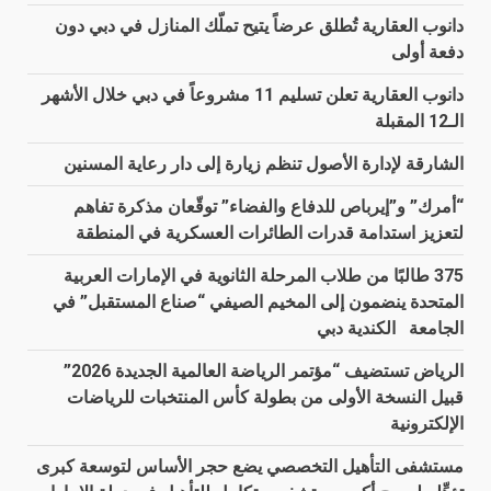
دانوب العقارية تُطلق عرضاً يتيح تملّك المنازل في دبي دون
دفعة أولى
دانوب العقارية تعلن تسليم 11 مشروعاً في دبي خلال الأشهر
الـ12 المقبلة
الشارقة لإدارة الأصول تنظم زيارة إلى دار رعاية المسنين
“أمرك” و”إيرباص للدفاع والفضاء” توقّعان مذكرة تفاهم
لتعزيز استدامة قدرات الطائرات العسكرية في المنطقة
375 طالبًا من طلاب المرحلة الثانوية في الإمارات العربية
المتحدة ينضمون إلى المخيم الصيفي “صناع المستقبل” في
الجامعة الكندية دبي
الرياض تستضيف “مؤتمر الرياضة العالمية الجديدة 2026”
قبيل النسخة الأولى من بطولة كأس المنتخبات للرياضات
الإلكترونية
مستشفى التأهيل التخصصي يضع حجر الأساس لتوسعة كبرى