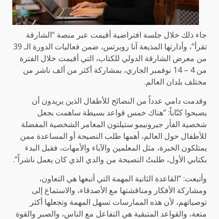
جاء ذلك خلال جلسة افتراضية أقيمت عبر منصة “الشارقة
تقرأ”، وأدارتها المذيعة آنا روبرتس، ضمن فعاليات الدورة الـ 39
من معرض الشارقة الدولي للكتاب، التي أقيمت خلال الفترة
من 4 – 14 نوفمبر الجاري، بمشاركة أكثر من ألف ناشر من
مختلف بلدان العالم.
وقدمت دامي عدداً من النصائح للأطفال الذين يريدون أن
يصبحوا كتّاباً: “هناك خمس قواعد بسيطة ساهمت بجعل
شخصية الفأر جيرونيمو ستيلتون المغامر الشخصية المفضلة
للأطفال حول العالم، أهمها طلب النصيحة أو المساعدة ممن
يمتلكون الخبرة، مثل المعلمين والآباء والأمهات، فقبل البدء
بكتابي الأول، طلبتُ النصيحة من والدي الذي كان يعمل ناشراً”.
وأتبعت: “القاعدة الثانية المهمة التي أتبعها هي التعاون،
ومشاركة الأفكار ومناقشتها مع الأصدقاء، والاستماع إلى
توصياتهم، لأن هذه الممارسات تسهل المهمة وتجعلها أكثر
متعة، والقواعد المتبقية هي التفاعل مع الناس، والصبر والقوة