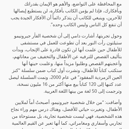
مع المحافظة على التواضع، والأهم هو الإيمان بقدراتك
وبأفكارك، فإذا لم يؤمن الكاتب بأفكاره، لن يستطيع إيصالها
للآخرين، وينبغي للكاتب أن يتذكر دائماً أن الأفكار الجيدة يجب
أن تنفع كل الناس وليس الكاتب وحده”.
وحول تجربتها، أشارت دامي إلى أن شخصية الفأر جيرونيمو
ستيلتون رأت النور بعد أن تطوعت للعمل في مستشفى
للأطفال حين علمت أنها لن تكون قادرة على الإنجاب، وبدأت
بتأليف القصص للترفيه عن الأطفال والتخفيف من معاناتهم،
وأعجبتهم القصص وطلبوا مزيداً منها، وعلمت حينها أنها
ستكتب كتاباً للأطفال، ونشرت أول كتاب ضمن سلسلة “كنز
العين الزمردية المفقود” في عام 2000، ونمت السلسلة ليصل
عدد كتبها إلى 120 كتاباً بيع منها أكثر من 16 مليون نسخة،
وترجمت إلى 50 لغة من بينها اللغة العربية.
وأضافت: “من خلال شخصية جيرونيمو، أصبحتُ أماً لملايين
الأطفال، وتغيرت حياتي للأفضل، وهناك درس مهم وراء نجاح
هذه الشخصية، فهي ليست شخصية تجارية، بل مستوحاة من
تجاربي وأسفاري ومغامراتي، كما أنها تعبر عن القيم العالمية