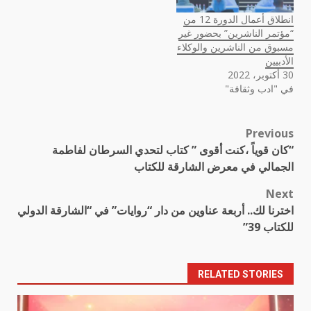
انطلاق أعمال الدورة 12 من
“مؤتمر الناشرين” بحضور غير
مسبوق من الناشرين والوكلاء
الأدبيين
30 أكتوبر، 2022
في "ادب وثقافة"
Previous
Post
“كان قوياً ،كنت أقوى ” كتاب لتحدي السرطان لفاطمة
navigation
الجمالي في معرض الشارقة للكتاب
Next
اخترنا لك.. أربعة عناوين من دار “روايات” في “الشارقة الدولي
للكتاب 39”
RELATED STORIES