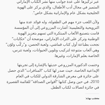
عبر تركيزها على عدة جوانب منها نشر الكتاب الإماراتي
المتميز في مجال أدب الأطفال، والذي يركز على الهوية
الخليجية بشكل عام والإماراتية بشكل خاص”.
ولأن اللعب جزء مهم في الطفولة، وله فوائد عدة منها
الترويحية والتعليمية؛ أشارت المزروعي إلى أن المؤسسة
قامت بتصنيع الألعاب المبتكرة التي تسهم بتعزيز الهوية
الوطنية وتركز على التراث الإماراتي، موضحة أن “حكايات”
نجحت بطباعة أول كتاب قماشي، ولعبة الحصن، و”ركّب ولوّن”
وهي ألعاب متنوعة لتركيب وتلوين الحيوانات، ولعبة تترس،
الخاصة بعلم الإمارات، وغيرها.
وختمت الدكتورة المزروعي حديثها بالإشارة إلى تجربتها
الإبداعية الخاصة، حيث صدر لها كتاب “المنافرات” الذي حصل
على جائزة في معرض الشارقة الدولي للكتاب في العام
2010، في حين وصل كتابها “أقواس الصداقة” للقائمة القصيرة
في جائزة اتصالات لكتاب الطفل.
معجب بهذه: