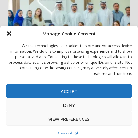
Manage Cookie Consent
We use technologies like cookies to store and/or access device
information. We do this to improve browsing experience and to show
personalized ads. Consenting to these technologies will allow us to
أخبار المجتمع
مجتمعي
process data such as browsing behavior or unique IDs on this site. Not
consenting or withdrawing consent, may adversely affect certain
الشارقة لإدارة الأصول تنظم زيارة إلى دار رعاية المسنين
features and functions.
24 يوليو، 2026
ACCEPT
بيان الخصوصية
سياسة ملفات تعريف الارتباط
اتصل بنا
DENY
حول الموقع
Copyright © All rights reserved.
|
DarkNews
by AF
VIEW PREFERENCES
themes.
بيان الخصوصية