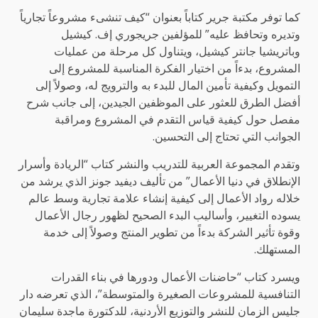
كما توفر مكتبة جرير كتاباً بعنوان “كيف تنشىء مشروعاً تجارياً
وتديره وتحافظ عليه” للمؤلفين جريجوري إف. كيشيل
وباتريشيا جانتر كيشيل، ويتناول كل مرحلة من عمليات
المشروع، بدءاً من اختيار الفكرة المناسبة للمشروع إلى
التمويل وكيفية تأمين المال للبدء به والترويج له، وصولاً إلى
أفضل الطرق للعثور على الموظفين الجيدين، إلى جانب شرح
مفصل حول كيفية قياس التقدم في المشروع ومراقبة
الجوانب التي تحتاج إلى التحسين.
وتقدم المجموعة العربية للتدريب والنشر كتاب “الريادة وأسرار
الإنطلاق في دنيا الأعمال” من تأليف ديفيد جونز الذي يرشد من
خلاله رواد الأعمال إلى كيفية إنشاء علامة تجارية وسط عالم
يسوده التغيير، وأساليب البدء الصحيح لظهور رجال الأعمال
وقوة تأثير الشركة بدءاً من تطوير المنتج وصولاً إلى خدمة
المستهلك.
ويسرد كتاب “حاضنات الأعمال ودورها في بناء القدرات
التنافسية للمشروعات الصغيرة والمتوسطة”، الذي تعرضه دار
جليس الزمان للنشر والتوزيع الأردنية، للدكتورة ماجدة سليمان