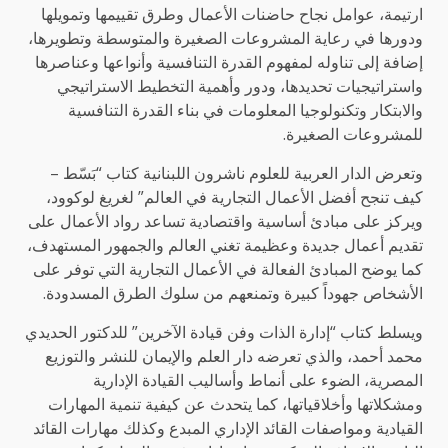
ارتيمة، عوامل نجاح حاضنات الأعمال وطرق تقييمها وتمويلها
ودورها في رعاية المشروعات الصغيرة والمتوسطة وتطويرها،
إضافة إلى تناوله لمفهوم القدرة التنافسية وأنواعها وعناصرها
واستراتيجيات تحديدها، ودور وأهمية التخطيط الاستراتيجي
والابتكار وتكنولوجيا المعلومات في بناء القدرة التنافسية
للمشروعات الصغيرة.
وتعرض الدار العربية للعلوم ناشرون اللبنانية كتاب “بَسّط –
كيف تنجح أفضل الأعمال التجارية في العالم” لغريغ لوكوود،
ويركز على مبادئ أساسية واقتصادية تساعد رواد الأعمال على
تقديم أعمال جديدة وعظيمة تغني العالم والجمهور المستهدف،
كما يوضح المبادئ الفعالة في الأعمال التجارية التي توفر على
الأشخاص جهوداً كبيرة وتمنعهم من سلوك الطرق المسدودة.
ويسلط كتاب “إدارة الذات وفن قيادة الآخرين” للدكتور الحديدي
محمد أحمد، والذي تعرضه دار العلم والإيمان للنشر والتوزيع
المصرية، الضوء على أنماط وأساليب القيادة الإدارية
ومشكلاتها وأخلاقياتها، كما يتحدث عن كيفية تنمية المهارات
القيادية ومواصفات القائد الإداري المبدع وكذلك مهارات القائد