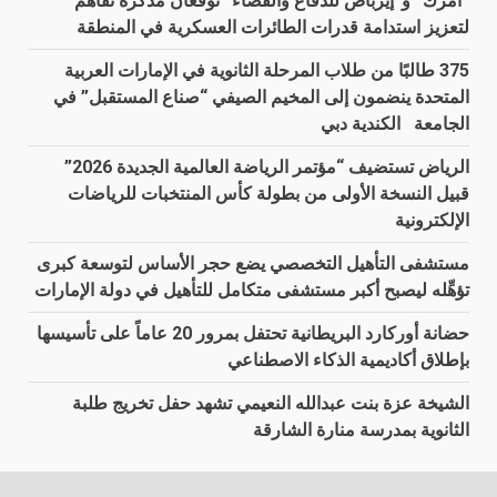
“أمرك” و”إيرباص للدفاع والفضاء” توقّعان مذكرة تفاهم
لتعزيز استدامة قدرات الطائرات العسكرية في المنطقة
375 طالبًا من طلاب المرحلة الثانوية في الإمارات العربية
المتحدة ينضمون إلى المخيم الصيفي “صناع المستقبل” في
الجامعة الكندية دبي
الرياض تستضيف “مؤتمر الرياضة العالمية الجديدة 2026”
قبيل النسخة الأولى من بطولة كأس المنتخبات للرياضات
الإلكترونية
مستشفى التأهيل التخصصي يضع حجر الأساس لتوسعة كبرى
تؤهِّله ليصبح أكبر مستشفى متكامل للتأهيل في دولة الإمارات
حضانة أوركارد البريطانية تحتفل بمرور 20 عاماً على تأسيسها
بإطلاق أكاديمية الذكاء الاصطناعي
الشيخة عزة بنت عبدالله النعيمي تشهد حفل تخريج طلبة
الثانوية بمدرسة منارة الشارقة