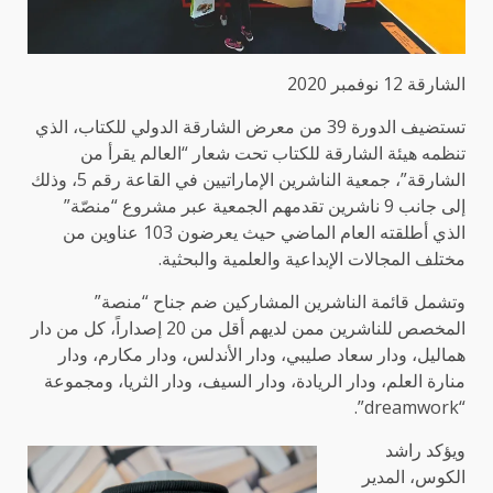
الشارقة 12 نوفمبر 2020
تستضيف الدورة 39 من معرض الشارقة الدولي للكتاب، الذي
تنظمه هيئة الشارقة للكتاب تحت شعار “العالم يقرأ من
الشارقة”، جمعية الناشرين الإماراتيين في القاعة رقم 5، وذلك
إلى جانب 9 ناشرين تقدمهم الجمعية عبر مشروع “منصّة”
الذي أطلقته العام الماضي حيث يعرضون 103 عناوين من
مختلف المجالات الإبداعية والعلمية والبحثية.
وتشمل قائمة الناشرين المشاركين ضم جناح “منصة”
المخصص للناشرين ممن لديهم أقل من 20 إصداراً، كل من دار
هماليل، ودار سعاد صليبي، ودار الأندلس، ودار مكارم، ودار
منارة العلم، ودار الريادة، ودار السيف، ودار الثريا، ومجموعة
“dreamwork”.
ويؤكد راشد
الكوس، المدير