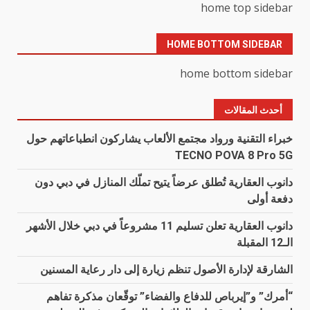
home top sidebar
HOME BOTTOM SIDEBAR
home bottom sidebar
أحدث المقالات
خبراء التقنية ورواد مجتمع الألعاب يشاركون انطباعاتهم حول
TECNO POVA 8 Pro 5G
دانوب العقارية تُطلق عرضاً يتيح تملّك المنازل في دبي دون
دفعة أولى
دانوب العقارية تعلن تسليم 11 مشروعاً في دبي خلال الأشهر
الـ12 المقبلة
الشارقة لإدارة الأصول تنظم زيارة إلى دار رعاية المسنين
“أمرك” و”إيرباص للدفاع والفضاء” توقّعان مذكرة تفاهم