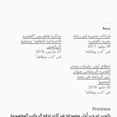
مرتبط
قراءات شعرية في رحلة
مذكرة تفاهم بين “الفجيرة
بحرية بالفجيرة
الاجتماعية الثقافية” وجمعية
30 يوليو، 2017
الرياضيين
في "ادب وثقافة"
27 مارس، 2018
في "ادب وثقافة"
انطلاق أولى جلسات منتدى
الفجيرة الرمضاني بعنوان
“دور الرياضة في تنمية
المجتمع”
20 مايو، 2018
في "ادب وثقافة"
Previous
Post
دانوب جروب أول مجموعة شركات تدفع الرواتب المخصومة