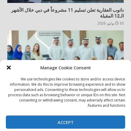
دانوب العقارية تعلن تسليم 11 مشروعاً في دبي خلال الأشهر
الـ12 المقبلة
30 يوليو، 2026
Manage Cookie Consent
We use technologies like cookies to store and/or access device
information. We do this to improve browsing experience and to show
personalized ads. Consenting to these technologies will allow us to
أخبار المجتمع
مجتمعي
process data such as browsing behavior or unique IDs on this site. Not
consenting or withdrawing consent, may adversely affect certain
الشارقة لإدارة الأصول تنظم زيارة إلى دار رعاية المسنين
features and functions.
24 يوليو، 2026
ACCEPT
بيان الخصوصية
سياسة ملفات تعريف الارتباط
اتصل بنا