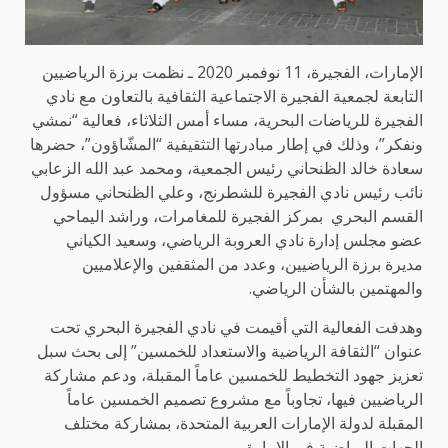
الإمارات، الفجيرة، 11 نوفمبر 2020 ـ نظمت برزة الرياضيين
التابعة لجمعية الفجيرة الاجتماعية الثقافية بالتعاون مع نادي
الفجيرة للرياضات البحرية، مساء أمس الثلاثاء، فعالية “نمشي
ونفكر”، وذلك في إطار مبادرتها التثقيفية “المشّاؤون”، حضرها
سعادة خالد الظنحاني رئيس الجمعية، ومحمد عبد الله الزعابي
نائب رئيس نادي الفجيرة للشطرنج، وعلي الظنحاني مسؤول
القسم البحري بمركز الفجيرة للمغامرات، وراشد اليماحي
عضو مجلس إدارة نادي العروبة الرياضي، وسعيد الكياني
مديرة برزة الرياضيين، وعدد من المثقفين والإعلاميين
والمهتمين بالشأن الرياضي.
وهدفت الفعالية التي أقيمت في نادي الفجيرة البحري تحت
عنوان “الثقافة الرياضية والاستعداد للخمسين” إلى بحث سبل
تعزيز جهود التخطيط للخمسين عاماً المقبلة، ودعم مشاركة
الرياضيين فيها، تجاوباً مع مشروع تصميم الخمسين عاماً
المقبلة لدولة الإمارات العربية المتحدة، بمشاركة مختلف
الجهات الرياضية في الإمارة.