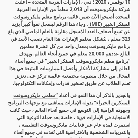
10
نوفمبر ، 2020 ؛ دبي ، الإمارات العربية المتحدة – أعلنت
شركة مايكروسوفت أن 2,013 معلماً من الإمارات العربية
المتحدة أصبحوا الآن ضمن قائمة
برنامج معلم مايكروسوفت
المبتكر الخبير
(MIE)
، وجاء هذا الرقم ليسجل نمواً كبيراً يزيد
عن تسع أضعاف العدد المُسجل مقارنة بالعام الماضي الذي بلغ
323 معلم ، ليُشكل معلمو الإمارات هذا العام نصيب الأسد في
برنامج مايكروسوفت بمعدل واحد من كل عشرة معلمين
البالغ عددهم 20,000 معلم في جميع أنحاء العالم. ويهدف
“برنامج معلم مايكروسوفت المبتكر الخبير” في جميع أنحاء
العالم إلى مشاركة الأفكار وأفضل الممارسات المتبعة في هذا
المجال من خلال منظومة مجتمعية عالمية تركز على تعزيز
تعلم الطلاب عن طريق تسخير قدرات وإمكانات التكنولوجيا.
والجدير بالذكر أن هذا النمو في أعداد
“معلمي مايكروسوفت
المبتكرين الخبراء”
بدولة الإمارات يتماشى مع توجهات البرنامج
وجهوده الرامية إلى التوسع في جميع أنحاء العالم ، حيث كانت
الاستجابة في الإمارات قوية ، خاصة بعد حملة التوعية التي
استمرت لمدة عام عبر فعاليات مايكروسوفت التعليمية ،
والتدريبات الشخصية والافتراضية التي نُفذت في جميع أنحاء