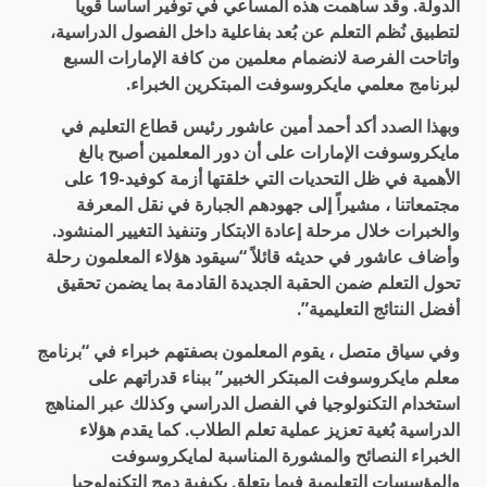
الدولة. وقد ساهمت هذه المساعي في توفير أساساً قوياً
لتطبيق نُظم التعلم عن بُعد بفاعلية داخل الفصول الدراسية،
واتاحت الفرصة لانضمام معلمين من كافة الإمارات السبع
لبرنامج معلمي مايكروسوفت المبتكرين الخبراء.
وبهذا الصدد أكد أحمد أمين عاشور رئيس قطاع التعليم في
مايكروسوفت الإمارات على أن دور المعلمين أصبح بالغ
الأهمية في ظل التحديات التي خلقتها أزمة كوفيد-19 على
مجتمعاتنا ، مشيراً إلى جهودهم الجبارة في نقل المعرفة
والخبرات خلال مرحلة إعادة الابتكار وتنفيذ التغيير المنشود.
وأضاف عاشور في حديثه قائلاً “سيقود هؤلاء المعلمون رحلة
تحول التعلم ضمن الحقبة الجديدة القادمة بما يضمن تحقيق
أفضل النتائج التعليمية”.
وفي سياق متصل ، يقوم المعلمون بصفتهم خبراء في “برنامج
معلم مايكروسوفت المبتكر الخبير” ببناء قدراتهم على
استخدام التكنولوجيا في الفصل الدراسي وكذلك عبر المناهج
الدراسية بُغية تعزيز عملية تعلم الطلاب. كما يقدم هؤلاء
الخبراء النصائح والمشورة المناسبة لمايكروسوفت
والمؤسسات التعليمية فيما يتعلق بكيفية دمج التكنولوجيا