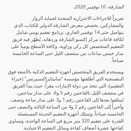
الشارقة، 10 نوفمبر 2020،
تعزيزاً للاجراءات الاحترازية المتخذة لحماية الزوار
والمشاركين، يخصص معرض الشارقة الدولي للكتاب، الذي
يتواصل حتى 14 نوفمبر الجاري، برنامج تعقيم يومي شامل
لكافة قاعات مركز إكسبو الشارقة وردهاته، يُطهّر فيه فريق
التعقيم المتخصص كل ركن وزاوية، وكافة الأسطح يومياً على
مدار خمس ساعات من منتصف الليل حتى الساعة الخامسة
صباحاً.
ويستخدم الفريق المتخصص أجهزة التعقيم الذكية بالأشعة فوق
البنفسجية التي أطلقتها مؤسسة “سانيتايزإكسبيرتس” (خبراء
التعقيم)، التي تتخذ من دولة الإمارات مقراً، حيث يبدأ الفريق
في منتصف الليل بالقاعتين رقم 5 و6، على مدار ساعتين،
لينتلقوا بعدها إلى القاعتين رقم 1 و3 على مدار ساعة ونصف،
وأخيراً إلى القاعتين رقم 2 و4 من الساعة الثالثة والنصف حتى
الخامسة صباحاً. وتمتلك أجهزة التعقيم الحديثة المستعملة
القدرة على تعقيم 320 متر مربع في الساعة الواحدة، وتساوي
كفاءتها عشرة أضعاف كفاءة وسائل التعقيم الاعتيادية.