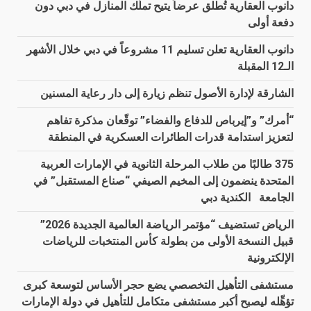
دانوب العقارية تُطلق عرضاً يتيح تملّك المنازل في دبي دون
دفعة أولى
دانوب العقارية تعلن تسليم 11 مشروعاً في دبي خلال الأشهر
الـ12 المقبلة
الشارقة لإدارة الأصول تنظم زيارة إلى دار رعاية المسنين
“أمرك” و”إيرباص للدفاع والفضاء” توقّعان مذكرة تفاهم
لتعزيز استدامة قدرات الطائرات العسكرية في المنطقة
375 طالبًا من طلاب المرحلة الثانوية في الإمارات العربية
المتحدة ينضمون إلى المخيم الصيفي “صناع المستقبل” في
الجامعة الكندية دبي
الرياض تستضيف “مؤتمر الرياضة العالمية الجديدة 2026”
قبيل النسخة الأولى من بطولة كأس المنتخبات للرياضات
الإلكترونية
مستشفى التأهيل التخصصي يضع حجر الأساس لتوسعة كبرى
تؤهِّله ليصبح أكبر مستشفى متكامل للتأهيل في دولة الإمارات