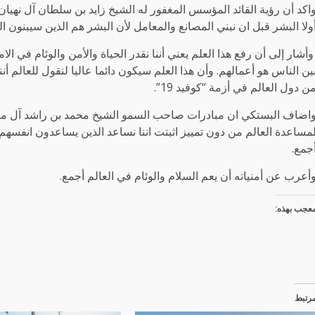
اكد أن رؤية القائد المؤسس المغفور له الشيخ زايد بن سلطان آل نهيان 
ولا البشر قبل ان نبني المصانع والمعامل لأن البشر هم الذين سيبنون ال
أشار إلى أن رفع هذا العلم يعني أننا نقدر الحياة والأمن والوئام في ا
ين الناس هو أعمالهم. وأن هذا العلم سيكون دائما عاليا لنقول للعالم أن
ن دول العالم في أزمة “كوفيد 19”.
اضاف البستكي ان مبادرات صاحب السمو الشيخ محمد بن راشد آل مكت
مساعدة العالم من دون تمييز اثبتت اننا نساعد الذين يساعدون انفسهم 
جمع.
أعرب عن أمنياته أن يعم السلام والوئام في العالم أجمع.
عجب بهذه:
رتبط