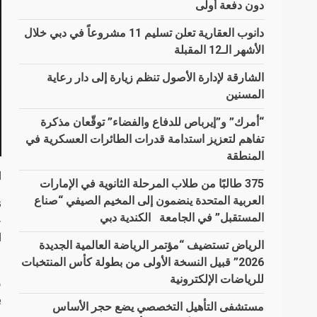
دون دفعة أولى
دانوب العقارية تعلن تسليم 11 مشروعاً في دبي خلال
الأشهر الـ12 المقبلة
الشارقة لإدارة الأصول تنظم زيارة إلى دار رعاية
المسنين
“أمرك” و”إيرباص للدفاع والفضاء” توقّعان مذكرة
تفاهم لتعزيز استدامة قدرات الطائرات العسكرية في
المنطقة
ا
375 طالبًا من طلاب المرحلة الثانوية في الإمارات
العربية المتحدة ينضمون إلى المخيم الصيفي “صناع
ن
المستقبل” في الجامعة الكندية دبي
ح
ا
الرياض تستضيف “مؤتمر الرياضة العالمية الجديدة
2026” قبيل النسخة الأولى من بطولة كأس المنتخبات
و
للرياضات الإلكترونية
و
ب
مستشفى التأهيل التخصصي يضع حجر الأساس