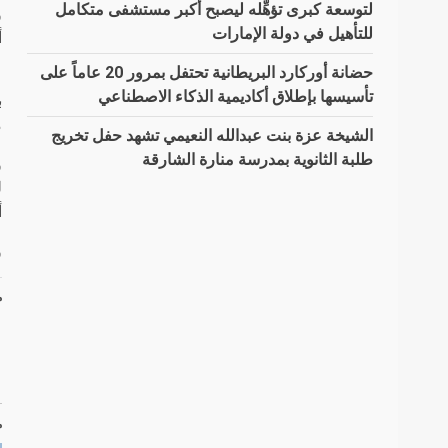
لتوسعة كبرى تؤهِّله ليصبح أكبر مستشفى متكامل
و
للتأهيل في دولة الإمارات
أ
حضانة أوركارد البريطانية تحتفل بمرور 20 عاماً على
و
تأسيسها بإطلاق أكاديمية الذكاء الاصطناعي
ب
م
الشيخة عزة بنت عبدالله النعيمي تشهد حفل تخريج
طلبة الثانوية بمدرسة منارة الشارقة
و
ل
أ
و
م
م