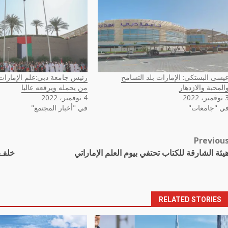
يسى البستكي: الإمارات بلد التسامح
رئيس جامعة دبي:علم الإمار
المحبة والازدهار
من يحمله ويرفعه عاليا
مبر، 2022
4 نوفمبر، 2022
ي "جامعات"
في "أخبار المجتمع"
Previou
Pos
يئة الشارقة للكتاب تحتفي بيوم العلم الإماراتي
خلف ا
navigatio
RELATED STORIES