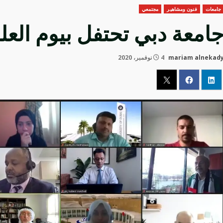
جامعات
فنون ومشاهير
مجتمعي
امعة دبي تحتفل بيوم العل
mariam alnekad
4 نوفمبر، 2020