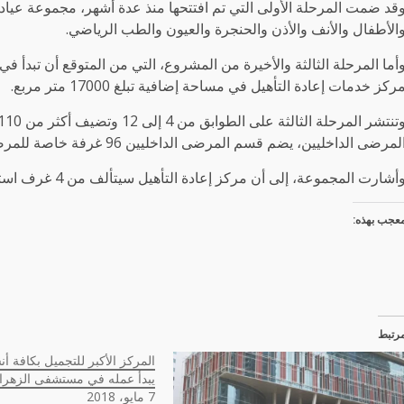
قد ضمت المرحلة الأولى التي تم افتتحها منذ عدة أشهر، مجموعة عي
الأطفال والأنف والأذن والحنجرة والعيون والطب الرياضي.
ركز خدمات إعادة التأهيل في مساحة إضافية تبلغ 17000 متر مربع.
لمرضى الداخليين، يضم قسم المرضى الداخليين 96 غرفة خاصة للمرضى و5 غرف عزل وجناحين ملكيين.
أشارت المجموعة، إلى أن مركز إعادة التأهيل سيتألف من 4 غرف استشارية، علاج مهني، صالة رياضية وعلاج مائي.
عجب بهذه:
رتبط
المركز الأكبر للتجميل بكافة 
يبدأ عمله في مستشفى الزهرا
7 مايو، 2018