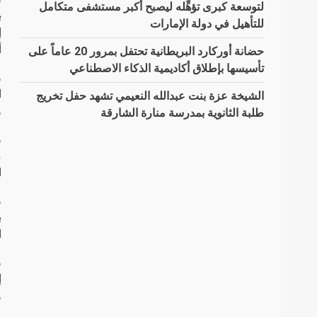
لتوسعة كبرى تؤهِّله ليصبح أكبر مستشفى متكامل
للتأهيل في دولة الإمارات
إ
أ
حضانة أوركارد البريطانية تحتفل بمرور 20 عاماً على
تأسيسها بإطلاق أكاديمية الذكاء الاصطناعي
و
ا
الشيخة عزة بنت عبدالله النعيمي تشهد حفل تخريج
و
طلبة الثانوية بمدرسة منارة الشارقة
و
م
ا
ا
و
و