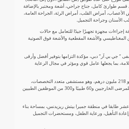
توي على قسم طوارئ كامل، جناح جراحي، أشعة ومختبر بالإضافة
الأعصاب، أمراض القلب، أمراض الرئة، الجراحة العامة،
طب الأسنان وجراحة التجميل.
جراءات مجهزة تجهيزًا جيدًا للتعامل مع حالات
 المغناطيسي والأشعة المقطعية والأشعة فوق الصوتية
فى ” جي بي آر” دبي، مؤكدة التزامها بتوفير أفضل وأرقى
امة، بما يجعلها عامل قوي ومؤثر في مجال الرعاية
وأشارت المجموعة، إلى أن التكلفة الإجمالية لهذه المستشفى، تقدر بنحو 218 مليون درهم، وهو مستشفى متعدد التخصصات،
بطاقة استيعابية تصل إلى 110 سرير ويحتوي على 40 غرفة استشارية للمرضى الخارجيين و60 طبيبًا و300 من الموظفين الطبيين
شر طابقا في منطقة جميرا بيتش ريزيدنس، بمساحة بناء
العظام، وإعادة التأهيل، ورعاية الطفل، ومستحضرات التجميل