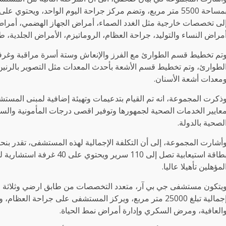
بمساحة 5500 متر مربع، وتضم مركز جراحة اليوم الواحد، ويح
لى تخصصات خارجية مثل الغدد الصماء، أمراض الجهاز الهضمي، أمراض 
مراض النساء والتوليد، جراحة العظام، الروماتيزم، الأمراض الجلدية، 
تم تخطيط قسم الطوارئ مع الفرز والإنعاش وستة أسرة مراقبة وغرفة إ
لطوارئ، وتم تخطيط قسم الأشعة بأحدث المعدات مثل التصوير بالرنين
معدات أشعة الأسنان.
ذكرت المجموعة، انه تم القيام بتدعيمات وتهيئة إضافية لمبنى المستش
عايير الخدمات الصحية لجمهورها وتوفير اقصى درجات المأمونية والسل
لصحية بالدولة.
لمؤهلين تأهيلا عاليا.
يتكون مستشفى جي بي آر، متعدد التخصصات من طابق ارضي وثلاثة ع
إجمالية تبلغ 25000 متر مربع، ويركز المستشفى على جراحة 
العافية، ومرض السكري وإدارة أمراض نمط الحياة.