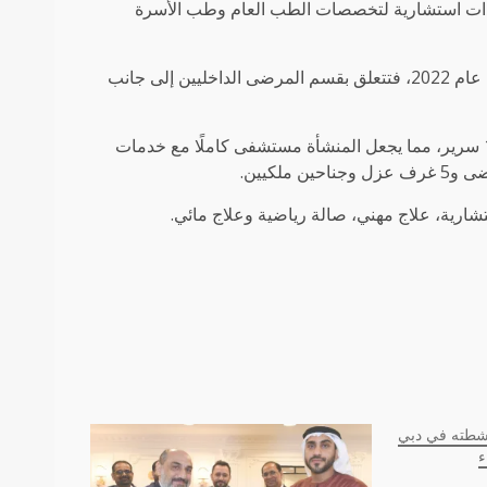
ادات استشارية لتخصصات الطب العام وطب الأسرة
وأما المرحلة الثالثة والأخيرة من المشروع، التي من المتوقع أن تبدأ في عام 2022، فتتعلق بقسم المرضى الداخليين إلى جانب
وتنتشر المرحلة الثالثة على الطوابق من 4 إلى 12 وتضيف أكثر من 110 سرير، مما يجعل المنشأة مستشفى كاملًا مع خدمات
أنشطته في دبي
ء