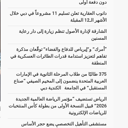
دون دفعة أولى
دانوب العقارية تعلن تسليم 11 مشروعاً في دبي خلال
الأشهر الـ12 المقبلة
الشارقة لإدارة الأصول تنظم زيارة إلى دار رعاية
المسنين
“أمرك” و”إيرباص للدفاع والفضاء” توقّعان مذكرة
تفاهم لتعزيز استدامة قدرات الطائرات العسكرية في
المنطقة
375 طالبًا من طلاب المرحلة الثانوية في الإمارات
العربية المتحدة ينضمون إلى المخيم الصيفي “صناع
المستقبل” في الجامعة الكندية دبي
الرياض تستضيف “مؤتمر الرياضة العالمية الجديدة
2026” قبيل النسخة الأولى من بطولة كأس المنتخبات
أ
للرياضات الإلكترونية
و
مستشفى التأهيل التخصصي يضع حجر الأساس
و