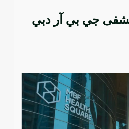
ستشفى جي بي آر دبي