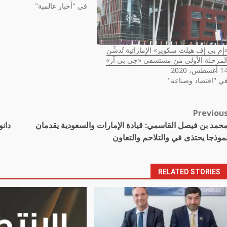
في "أخبار عالمية"
إم بي إف هيلث سكوير» الإماراتية تُدشِّن
لمرحلة الأولى من مستشفى «جي بي آر»
أغسطس، 2020
ي "اقتصاد وصناعة"
Previou
Pos
حمد بن فيصل القاسمي: قيادة الإمارات والسعودية يقدمان
navigatio
موذجا يحتذى في والتلاحم والتعاون
RELATED STORIES