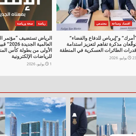
اقتصاد وصناعة
مجتمعي
رياضة
صحة ورياضة
أمرك” و”إيرباص للدفاع والفضاء”
الرياض تستضيف “مؤتمر ال
وقّعان مذكرة تفاهم لتعزيز استدامة
العالمية الج
درات الطائرات العسكرية في المنطقة
الأولى من بطولة كأس المن
للرياضات الإلكترونية
 يوليو، 2026
1 يوليو، 2026