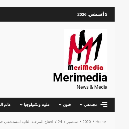
Skip
5 أغسطس، 2026
to
content
Merimedia
News & Media
مجتمعي
فنون
علوم وتكنولوجيا
عالم ال
Home
2020
سبتمبر
24
افتتاح المرحلة الثانية لمستشفى جي