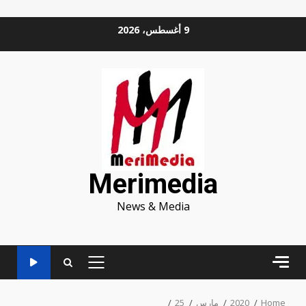
Ski
9 أغسطس، 2026
t
conten
Merimedia
News & Media
PRIMARY
MENU
Home
2020
مارس
25