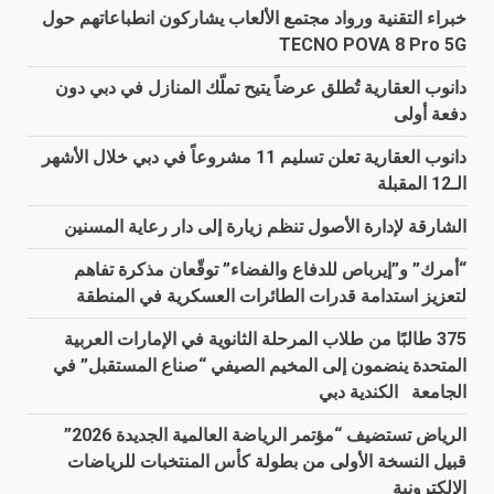
خبراء التقنية ورواد مجتمع الألعاب يشاركون انطباعاتهم حول
TECNO POVA 8 Pro 5G
دانوب العقارية تُطلق عرضاً يتيح تملّك المنازل في دبي دون
دفعة أولى
دانوب العقارية تعلن تسليم 11 مشروعاً في دبي خلال الأشهر
الـ12 المقبلة
الشارقة لإدارة الأصول تنظم زيارة إلى دار رعاية المسنين
“أمرك” و”إيرباص للدفاع والفضاء” توقّعان مذكرة تفاهم
لتعزيز استدامة قدرات الطائرات العسكرية في المنطقة
375 طالبًا من طلاب المرحلة الثانوية في الإمارات العربية
المتحدة ينضمون إلى المخيم الصيفي “صناع المستقبل” في
الجامعة الكندية دبي
الرياض تستضيف “مؤتمر الرياضة العالمية الجديدة 2026”
قبيل النسخة الأولى من بطولة كأس المنتخبات للرياضات
الإلكترونية