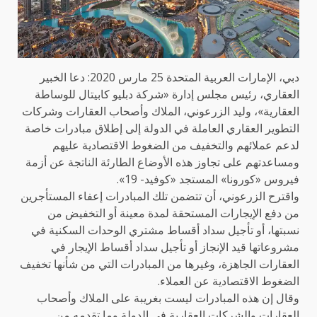
دبي، الإمارات العربية المتحدة 25 مارس 2020: دعا الخبير
العقاري، رئيس مجلس إدارة «شركة دبليو كابيتال للوساطة
العقارية»، وليد الزرعوني، الملاك وأصحاب العقارات وشركات
التطوير العقاري العاملة في الدولة إلى إطلاق مبادرات خاصة
لدعم عملائهم والتخفيف من الضغوط الاقتصادية عليهم
ومساعدتهم على تجاوز هذه الأوضاع الطارئة الناتجة عن أزمة
فيروس «كورونا» المستجد «كوفيد- 19».
واقترح الزرعوني، أن تتضمن تلك المبادرات إعفاء المستأجرين
من دفع الإيجارات المستحقة لمدة معينة أو التخفيض من
نسبتها، أو تأجيل سداد أقساط مشتري الوحدات السكنية في
مشروعاتها قيد الإنجاز أو تأجيل سداد أقساط الإيجار في
العقارات الجاهزة، وغيرها من المبادرات التي من شأنها تخفيف
الضغوط الاقتصادية عن العملاء.
وقال إن هذه المبادرات ليست بغريبة على الملاك وأصحاب
العقارات والشركات العقارية في الدولة وما تقدمه من