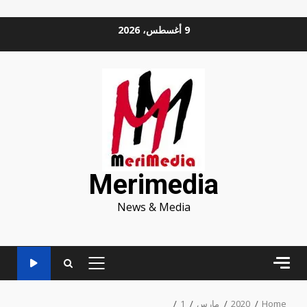
Ski
9 أغسطس، 2026
t
conten
Merimedia
News & Media
PRIMARY
MENU
Home
2020
مارس
1