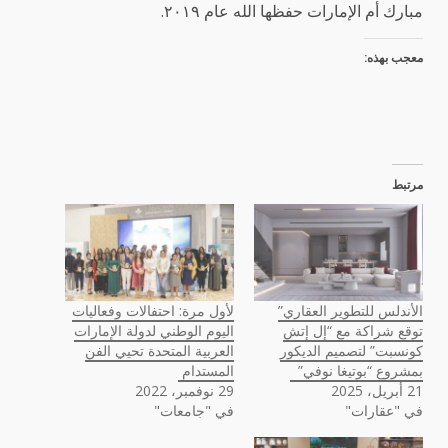
مبارك أم الإمارات حفظها الله عام ٢٠١٩.
معجب بهذه:
مرتبط
الأندلس للتطوير العقاري”
لأول مرة: احتفالات وفعاليات
توقع شراكة مع “إل إتش
اليوم الوطني لدولة الإمارات
كونسبت” لتصميم الديكور
العربية المتحدة تحيي الفن
بمشروع “بوتيغا نوفي”
المستدام
21 أبريل، 2025
29 نوفمبر، 2022
في "عقارات"
في "جامعات"