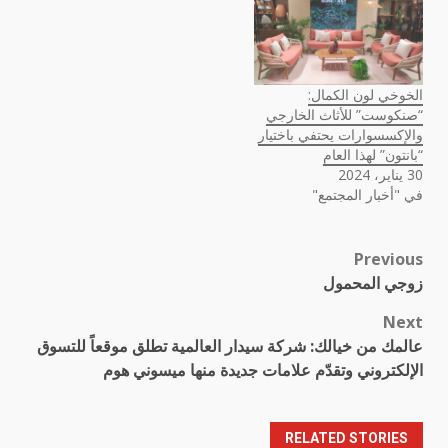
الخوخي لون الكمال:
“صنكوست” للأثاث الخارجي
والإكسسوارات يحتفي باختيار
“بانتون” لهذا العام
30 يناير، 2024
في "أخبار المجتمع"
Previous
Post
زوجي المحمول
navigation
Next
عالمك من خيالك: شركة سيدار العالمية تطلق موقعاً للتسوق
الإلكتروني وتقدّم علامات جديدة منها ميسوني هوم
RELATED STORIES