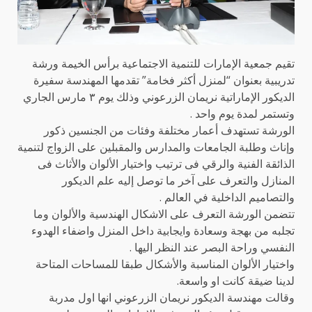
تقيم جمعية الإمارات للتنمية الاجتماعية برأس الخيمة ورشة
تدريبية بعنوان “لمنزل أكثر فخامة” تقدمها المهندسة سفيرة
الديكور الإماراتية نريمان الزرعوني وذلك يوم ٣ مارس الجاري
وتستمر لمدة يوم واحد .
الورشة تستهدف أعمار مختلفة وفئات من الجنسين ذكور
وإناث وطلبة الجامعات والمدارس والمقبلين على الزواج لتنمية
الذائقة الفنية والرقي فى ترتيب واختيار الألوان والأثاث فى
المنازل والتعرف على آخر ما توصل إليه علم الديكور
والتصاميم الداخلية في العالم .
تتضمن الورشة التعرف على الاشكال الهندسية والألوان وما
تجلبه من بهجة وسعادة وايجابية داخل المنزل واضفاء الهدوء
النفسي وراحة البصر عند النظر اليها .
واختيار الألوان المناسبة والأشكال طبقا للمساحات المتاحة
لدينا ضيقة كانت او واسعة.
وقالت مهندسة الديكور نريمان الزرعوني انها اول مدربة