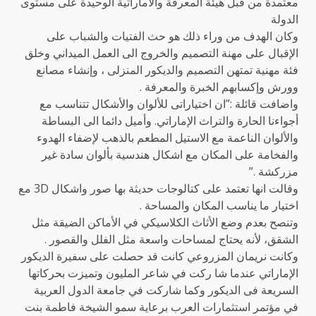
معتمدة من قبل هيئة المعرفة والاماراتية الوحيدة على مستوى
الدولة
وكان الهدف من وراء ذلك هو حث الفتيات والشباب على
الإقبال على مهنة التصميم والخروج الى العمل الميداني وخلق
فئة مهنية تمتهن التصميم والديكور المنزلى ، وإنشاء مصانع
وورش وإكسابهم الخبرة والمعرفة .
واضافت قائلة :”ان اختياراتى للألوان والأشكال تتناسب مع
أجواءنا الحارة والتراث الإماراتي. وأميل دائما الى البساطة
والألوان الناعمة مع الاستيل المطعم بالذهب لإضفاء الهدوء
والفخامة على المكان مع اشكال هندسية بألوان سادة غير
مزركشة .”
وقالت انها تعتمد على كتالوجات حديثة بها صور واشكال 3D مع
اختيار ما يناسب المكان والمساحة .
وتنصح بعدم وضع الأثاث الكلاسيكي في الأماكن الضيقة مثل
الشقق، لأنه يحتاج لمساحات واسعة مثل الفلل والقصور .
وكانت نريمان المزروعي كانت قد حصلت على سفيرة الديكور
الإماراتي عندما شا ركت في شاعر المليون وتميزت بحركاتها
السريعة فى الديكور وكما شاركت في جامعة الدول العربية
في مؤتمر استثمارات العرب برعاية سمو الشيخة فاطمة بنت