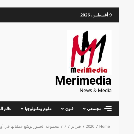
Skip
9 أغسطس، 2026
to
content
Merimedia
News & Media
مجتمعي
فنون
علوم وتكنولوجيا
عالم ال
Home
2020
فبراير
7
مجموعة الحبتور توسّع عملياتها في أور