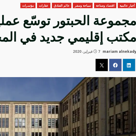
أخبار عالمية
اقتصاد وصناعة
سياحة وسفر
عالم الفنادق
عقارات
مؤتمرات
جموعة الحبتور توسّع عمليات
كتب إقليمي جديد في الم
mariam alnekad
7 فبراير، 2020