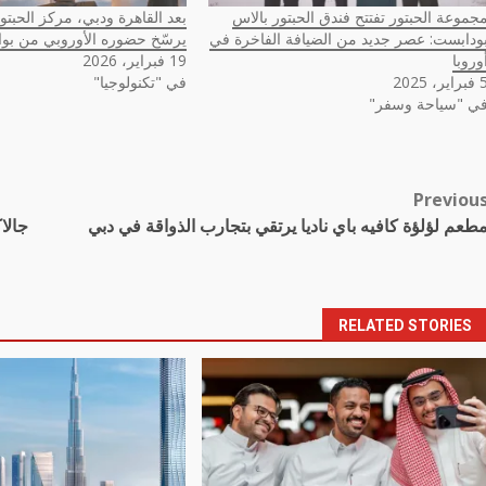
جموعة الحبتور تفتتح فندق الحبتور بالاس
بعد القاهرة ودبي، مركز الحبتور
ودابست: عصر جديد من الضيافة الفاخرة في
يرسّخ حضوره الأوروبي من بوا
وروبا
19 فبراير، 2026
اير، 2025
في "تكنولوجيا"
ي "سياحة وسفر"
Previou
Pos
طعم لؤلؤة كافيه باي ناديا يرتقي بتجارب الذواقة في دبي
جالا
navigatio
RELATED STORIES