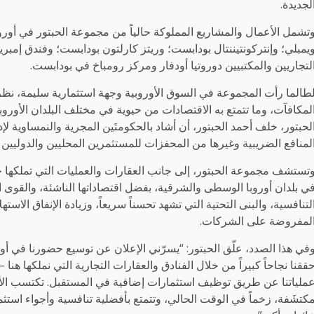
لجديدة.
تشمل الأعمال والمشاريع المملوكة حالياً من مجموعة الحبتور في أورو
يمبلي؛ وإنتركونتيننتال بودابست؛ وريتز كارلتون بودابست؛ وفندق إمبريا
لتجاريين والمكتبيين دوروتيا أودفار ومركز رومباخ في بودابست.
طالما رأت المجموعة في السوق الأوروبية وجهة استثمارية سليمة، نظراً
لمكافآت، وما تتمتع به الاقتصادات من حيوية في مختلف البلدان الأ
لحبتور، خلف أحمد الحبتور، أن أشاد بالحكومتَين المجرية والنمساوية لإد
لمنافع الضريبية وغيرها من المحفزات للمستثمرين المحليين والدوليين
تستشف مجموعة الحبتور، إلى جانب العقارات والعمليات التي تملكها حالي
ي بلدان أوروبا الوسطى والشرقية، بفضل اقتصاداتها الناشئة، والقوى الع
لتنافسية، والبنى التحتية التي تشهد تحسناً سريعاً، وزيادة الإنفاق ال
لمفروضة على الشركات.
في هذا الصدد، علّق الحبتور: “يسرّني الإعلان عن توسيع حضورنا في أور
ققنا نجاحاً كبيراً من خلال الفنادق والعقارات التجارية التي نملكها هنا
ملياتنا عن طريق توظيف استثمارات إضافية في المستقبل. تكتسب الأسوا
كتشَفة، زخماً في الوقت الحالي، وتتمتع بأفضلية تنافسية وأجواء استثما