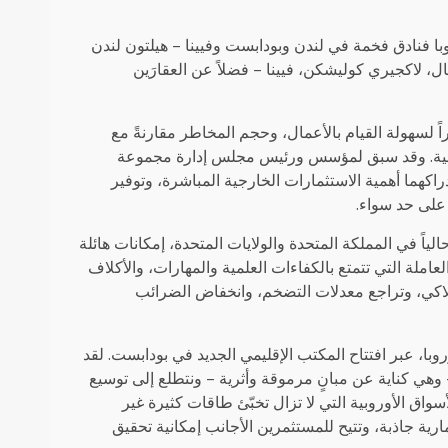
با فنادق فخمة في لندن وبودابست وفيينا – هيلتون لندن
ل، لاكجيري كوليشكن، فيينا – فضلاً عن العقارَين
 لسهولة القيام بالأعمال، وحجم المخاطر مقارنةً مع
وروبية. وقد سبق لمؤسس ورئيس مجلس إدارة مجموعة
راكهما أهمية الاستثمارات الخارجية المباشرة، وتوفير
 على حد سواء.
اً في المملكة المتحدة والولايات المتحدة، إمكانات هائلة
املة التي تتمتع بالكفاءات العلمية والمهارات، والأكلاف
استهلاكي، وتراجع معدلات التضخم، وانخفاض الضرائب
وبا، عبر افتتاح المكتب الإقليمي الجديد في بودابست. لقد
 – وهي كناية عن مبانٍ مرموقة وأثرية – ونتطلع إلى توسيع
ق الأوروبية التي لا تزال تخبّئ طاقات كثيرة غير
رية جاذبة، وتتيح للمستثمرين الأجانب إمكانية تحقيق