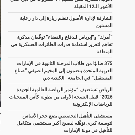
الأشهر الـ12 المقبلة
الشارقة لإدارة الأصول تنظم زيارة إلى دار رعاية
المسنين
“أمرك” و”إيرباص للدفاع والفضاء” توقّعان مذكرة
تفاهم لتعزيز استدامة قدرات الطائرات العسكرية في
المنطقة
375 طالبًا من طلاب المرحلة الثانوية في الإمارات
العربية المتحدة ينضمون إلى المخيم الصيفي “صناع
المستقبل” في الجامعة الكندية دبي
الرياض تستضيف “مؤتمر الرياضة العالمية الجديدة
2026” قبيل النسخة الأولى من بطولة كأس المنتخبات
للرياضات الإلكترونية
07 فبر
مستشفى التأهيل التخصصي يضع حجر الأساس
ا
لتوسعة كبرى تؤهِّله ليصبح أكبر مستشفى متكامل
م
للتأهيل في دولة الإمارات