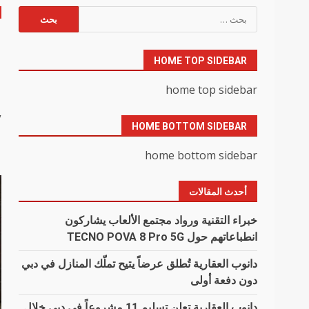
البحث
عن:
م
HOME TOP SIDEBAR
م
home top sidebar
y
HOME BOTTOM SIDEBAR
home bottom sidebar
أحدث المقالات
خبراء التقنية ورواد مجتمع الألعاب يشاركون
انطباعاتهم حول TECNO POVA 8 Pro 5G
دانوب العقارية تُطلق عرضاً يتيح تملّك المنازل في دبي
دون دفعة أولى
دانوب العقارية تعلن تسليم 11 مشروعاً في دبي خلال