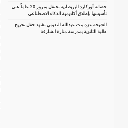
ا
حضانة أوركارد البريطانية تحتفل بمرور 20 عاماً على
و
تأسيسها بإطلاق أكاديمية الذكاء الاصطناعي
و
الشيخة عزة بنت عبدالله النعيمي تشهد حفل تخريج
ا
طلبة الثانوية بمدرسة منارة الشارقة
ل
ا
ا
ا
و
ف
ا
ا
و
ح
ع
م