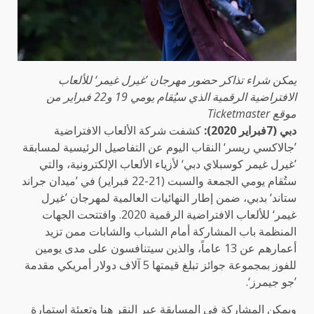
يمكن شراء تذاكر حضور مهرجان ’غيرل غيمر‘ للألعاب
الافتراضية الرقمية الذي سيُقام يومي 19 و22 فبراير من
موقع
Ticketmaster
دبي (7فبراير 2020):
كشفت شركة الألعاب الافتراضية
’جالاكسي ريسر‘ النقاب اليوم عن التفاصيل الرئيسية لمسابقة
’غيرل غيمر كوسبلاي دبي‘ لأزياء الألعاب الإلكترونية، والتي
ستُقام يومي الجمعة والسبت (21-22 فبراير) في ’ميدان جراند
ستاند‘ بدبي، ضمن إطار النهائيات العالمية لمهرجان ’غيرل
غيمر‘ للألعاب الافتراضية الرقمية 2020. وافتتحت الجهات
المنظمة باب المشاركة أمام الشباب والشابات ممن تزيد
أعمارهم عن 13 عاماً، والذين سيتنافسون على مدى يومين
للفوز بمجموعة جوائز تبلغ قيمتها 5 آلاف دولار أمريكي مقدمة
’جو جيمرز‘.
ويمكن المشاركة في المسابقة عبر النقر
هنا
وتعبئة استمارة