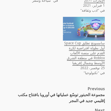
الإمارات 2071
في "سياحة وسفر"
1 فبراير، 2021
في "ادب وثقافة"
سامسونج تطلق Space Cup
أول بطولة افتراضية لكرة
القدم على منصة الألعاب
Roblox في منطقة الشرق
الأوسط وشمال إفريقيا
25 نوفمبر، 2022
في "تكنولوجيا"
Previous
Post
مجموعة الحبتور توسّع عملياتها في أوروبا بافتتاح مكتب
navigation
إقليمي جديد في المجر
Next