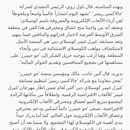
وبهذه المناسبة، قال باول روي، الرئيس التنفيذي لشركة
’جالاكسي ريسر‘: “نشهد اليوم انتشاراً عالمياً واسعاً وملحوظاً
لفن أزياء الألعاب الإلكترونية والمعروفة باسم كوسبلاي؛
ونعتقد أنه من واجبنا منح عشاق ومحترفي هذا الفن في منطقة
الشرق الأوسط الفرصة لاختبار قدراتهم والتنافس فيما بينهم.
وتعد مسابقة ’غيرل غيمر كوسبلاي دبي‘ هي المنصة الأمثل
لاستكشاف مواهب الكوسبلاي الاستثنائية في دبي وأنحاء
المنطقة. وهنا أرغب بتوجيه جزيل الشكر إلى ’جو جيمرز‘ على
مساهمتها في تشجيع المتنافسين وتقديم الجوائز المالية”.
بدوره، قال ألين جانت، مالك ومؤسس منصة ’جو جيمرز‘:
“نفخر بتعاوننا مع شركة ’جالاكسي ريسر‘ لتنظيم مسابقة
’غيرل غيمر كوسبلاي دبي‘ التي تُقام ضمن إطار مهرجان ’غيرل
غيمر‘ للألعاب الافتراضية الرقمية. وانطلاقاً من مكانتها الرائدة
كمجتمع سريع النمو لعشاق ومحترفي الألعاب الإلكترونية
الافتراضية، تسعى ’جو جيمرز‘ دائماً لتمكين ودعم محترفي
وعشاق الألعاب الإلكترونية حول العالم، كما أننا ندرك جيداً
مدى أهمية فن الكوسبلاي لهذا المجتمع، ولا سيما بعد أن أصبح
من الفنون ذات الشعبية الكبيرة في عالم الألعاب الإلكترونية.