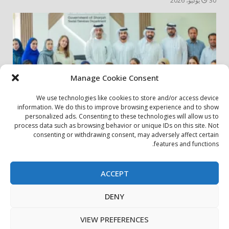
30 يوليو، 2026
Manage Cookie Consent
We use technologies like cookies to store and/or access device
information. We do this to improve browsing experience and to show
personalized ads. Consenting to these technologies will allow us to
أخبار المجتمع
مجتمعي
process data such as browsing behavior or unique IDs on this site. Not
consenting or withdrawing consent, may adversely affect certain
الشارقة لإدارة الأصول تنظم زيارة إلى دار رعاية المسنين
features and functions.
24 يوليو، 2026
ACCEPT
بيان الخصوصية
سياسة ملفات تعريف الارتباط
اتصل بنا
DENY
حول الموقع
Copyright © All rights reserved.
|
DarkNews
by AF
VIEW PREFERENCES