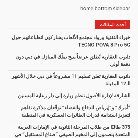
home bottom sidebar
أحدث المقالات
خبراء التقنية ورواد مجتمع الألعاب يشاركون انطباعاتهم حول
TECNO POVA 8 Pro 5G
دانوب العقارية تُطلق عرضاً يتيح تملّك المنازل في دبي دون
دفعة أولى
دانوب العقارية تعلن تسليم 11 مشروعاً في دبي خلال الأشهر
الـ12 المقبلة
الشارقة لإدارة الأصول تنظم زيارة إلى دار رعاية المسنين
“أمرك” و”إيرباص للدفاع والفضاء” توقّعان مذكرة تفاهم
لتعزيز استدامة قدرات الطائرات العسكرية في المنطقة
375 طالبًا من طلاب المرحلة الثانوية في الإمارات العربية
المتحدة ينضمون إلى المخيم الصيفي “صناع المستقبل” في