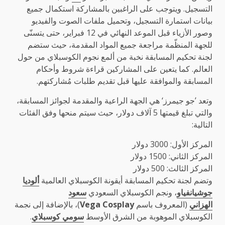
التسجيل. ويتوجب على الراغبين بالمشاركة استكمال جميع
بيانات استمارة التسجيل، وتحميل ملفات الصوت والفيديو
وصور الأزياء قبل الموعد النهائي في 12 فبراير، حتى يتسنّى
للجهة المنظّمة مراجعة جميع المواد المقدمة، حيث ستضم
لجنة تحكيم المسابقة نخبة من ألمع نجوم الكوسبلاي من حول
العالم. كما يتعين على المشاركين قراءة شروط وأحكام
المسابقة والموافقة عليها قبل تقديم طلبات مُشاركتهم.
وتعد ’جو جيمرز‘ هي الجهة الراعية والمقدمة لجوائز المسابقة،
والتي تبلغ قيمتها 5 آلاف دولار، حيث سيتم منحها وفق الفئات
التالية:
المركز الأول: 3000 دولار
المركز الثاني: 1500 دولار
المركز الثالث: 500 دولار
وتضم لجنة تحكيم المسابقة أيقونة الكوسبلاي العالمية
ألوديا
جوشيانفياو
، ونجم الكوسبلاي السعودي
سعود
الهزاني
(المعروف باسم
Vega Cosplay
)، بالإضافة إلى نجمة
الكوسبلاي الموهوبة من الشرق الأوسط
سومي كوسبلاي
.