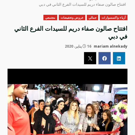
افتتاح صالون صفاء دريم للسيدات الفرع الثاني في دبي
أزياء واكسسوارات
جمالي
عروض وتحفيضات
مجتمعي
افتتاح صالون صفاء دريم للسيدات الفرع الثاني
في دبي
mariam alnekady
16 يناير، 2020