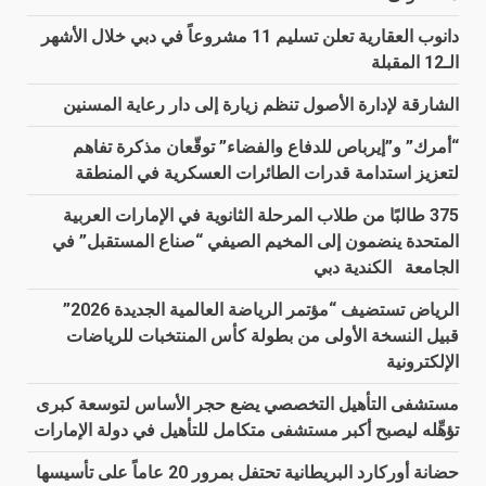
دانوب العقارية تعلن تسليم 11 مشروعاً في دبي خلال الأشهر
الـ12 المقبلة
الشارقة لإدارة الأصول تنظم زيارة إلى دار رعاية المسنين
“أمرك” و”إيرباص للدفاع والفضاء” توقّعان مذكرة تفاهم
لتعزيز استدامة قدرات الطائرات العسكرية في المنطقة
375 طالبًا من طلاب المرحلة الثانوية في الإمارات العربية
المتحدة ينضمون إلى المخيم الصيفي “صناع المستقبل” في
الجامعة الكندية دبي
الرياض تستضيف “مؤتمر الرياضة العالمية الجديدة 2026”
قبيل النسخة الأولى من بطولة كأس المنتخبات للرياضات
الإلكترونية
مستشفى التأهيل التخصصي يضع حجر الأساس لتوسعة كبرى
تؤهِّله ليصبح أكبر مستشفى متكامل للتأهيل في دولة الإمارات
حضانة أوركارد البريطانية تحتفل بمرور 20 عاماً على تأسيسها