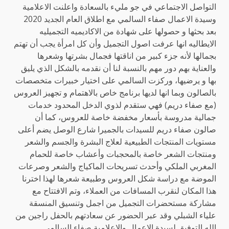
التواصل الاجتماعي في جو مليء بالسعادة واعلنت الاعلامية
وسيدة الاعمال صفاء السالمي مع اطلاق العام الجديد 2020
بعد بحثها و حصولها على شهادة من الاكاديميه التجميليه
الايطاليه انها عرفت اصول التجميل وأن كل امرأة يجب أن تهتم
بجمالها لأنه جزء كبير من اناقتها فجمال بشرتها وشعرها
والعناية بهم دور مهم بالنسبة لنا أن نقدمه بالشكل الذي يليق
بها و يرضيها، وركزت السالمي على اختيار خبيرات متخصصات
بالصالون وبما انها لديها برنامج خاص بالاهتمام و تجهيز العروس
(مع صفاء دريم) فهي ستقدم لذوي الدخل المحدود خدمات
جمالية مدروسة بأسعار مخفضة خاصة للعروس، كما أن
صالون صفاء دريم للسيدات بالجميرا شارع الوصل يضم أعلى
مستويات المنتجات الطبيعية لعلاج البشرة والجسم والشعر
ومنتجات الشعر خاصة بالمحجبات وأعشاب خاصة للحمام
المغربي الملكي وأحدث تسريحات الماكياج والشعر وصرعات
الموضة مع دراسة شكل العروس وطبيعة شعرها لهذا اخترنا
هذا المكان لنقرب المسافات من العملاء، وتم الافتتاح مع
مشاركة مستحضرات التجميل من اجمل وتنسيق المنسقة
علياء الشبلي وقد عبر الحضور عن سعادتهم بالحفل راجين من
الله التوفيق لسيدة الاعمال والاعلامية صفاء السالمي.