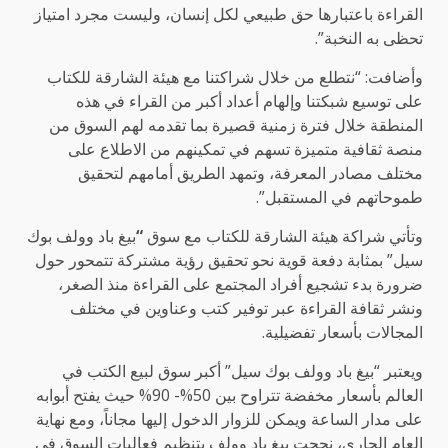
القراءة باعتبارها حق طبيعي لكل إنسان، وليست مجرد امتياز
تحظى به النخبة”.
وأضافت: “نتطلع من خلال شراكتنا مع هيئة الشارقة للكتاب
على توسيع شبكتنا وإلهام أعداد أكبر من القراء في هذه
المنطقة خلال فترة زمنية قصيرة بما تقدمه لهم السوق من
منصة ثقافية متميزة تسهم في تمكينهم من الاطلاع على
مختلف مصادر المعرفة، وتمهد الطريق أمامهم لتحقيق
طموحاتهم في المستقبل”.
وتأتي شراكة هيئة الشارقة للكتاب مع سوق
“
بيغ باد وولف بوك
​​سيل” بمثابة دفعة قوية نحو تحقيق رؤية مشتركة تتمحور حول
ضرورة بدء تشجيع أفراد المجتمع على القراءة منذ الصغر،
ونشر ثقافة القراءة عبر توفير كتب وعناوين في مختلف
المجالات بأسعار تفضيلية.
ويعتبر “بيغ باد وولف بوك ​​سيل” أكبر سوق لبيع الكتب في
العالم بأسعار مخفضة تتراوح بين 50%- 90% حيث يفتح أبوابه
على مدار الساعة ويمكن للزوار الدخول إليها مجاناً، ومع نهاية
العام الجاري، نجحت بيغ باد وولف بتنظيم فعاليات السوق في