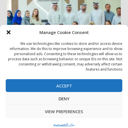
Manage Cookie Consent
We use technologies like cookies to store and/or access device
information. We do this to improve browsing experience and to show
personalized ads. Consenting to these technologies will allow us to
أخبار المجتمع
مجتمعي
process data such as browsing behavior or unique IDs on this site. Not
consenting or withdrawing consent, may adversely affect certain
الشارقة لإدارة الأصول تنظم زيارة إلى دار رعاية المسنين
features and functions.
24 يوليو، 2026
ACCEPT
بيان الخصوصية
سياسة ملفات تعريف الارتباط
اتصل بنا
DENY
حول الموقع
Copyright © All rights reserved.
|
DarkNews
by AF
VIEW PREFERENCES
themes.
بيان الخصوصية