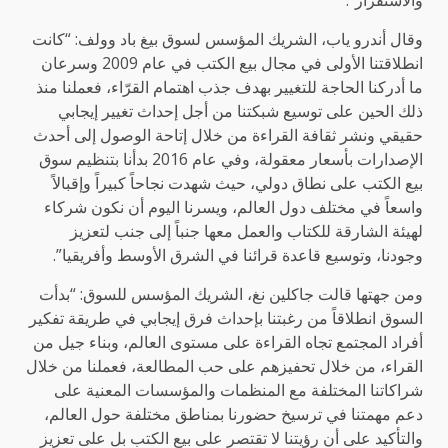
وقال أندرو ياب، الشريك المؤسس لسوق بيغ باد وولف: “كانت
انطلاقتنا الأولى في مجال بيع الكتب في عام 2009 وسرعان
ما أدركنا الحاجة للتغيير بهدف جذب اهتمام القرّاء، فعملنا منذ
ذلك الحين على توسيع شبكتنا من أجل إحداث تغيير إيجابي
حقيقي ونشر ثقافة القراءة من خلال إتاحة الوصول إلى أحدث
الإصدارات بأسعار معقولة، وفي عام 2016 بدأنا بتنظيم سوق
بيع الكتب على نطاق دولي، حيث شهدت نجاحاً كبيراً وإقبالاً
واسعاً في مختلف دول العالم، ويسرنا اليوم أن نكون شركاء
لهيئة الشارقة للكتاب والعمل معها جنباً إلى جنب لتعزيز
وجودنا، وتوسيع قاعدة قرائنا في الشرق الأوسط وأفريقيا”.
ومن جهتها قالت جاكلين نغ، الشريك المؤسس للسوق: “بدأت
السوق انطلاقاً من رغبتنا بإحداث فرق إيجابي في طريقة تفكير
أفراد المجتمع تجاه القراءة على مستوى العالم، وبناء جيل من
القراء، من خلال تحفيزهم على حب المطالعة، فعملنا من خلال
شراكاتنا المختلفة مع المنظمات والمؤسسات المعنية على
دعم مهمتنا في ترسيخ حضورنا بمناطق مختلفة حول العالم،
والتأكيد على أن رؤيتنا لا تقتصر على بيع الكتب بل على تعزيز