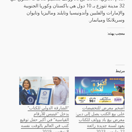
32 مدينة تتوزع بـ 10 دول هي باكستان وكوريا الجنوبية
والإمارات والفلبين وأندونيسيا وتايلند وماليزيا وتايوان
وسريلانكا وميانمار.
معجب بهذه:
مرتبط
أضخم معرض للتخفيضات
“الشارقة الدولي للكتاب”
على بيع الكتب يصل إلى دبي:
يدخل “غينيس للأرقام
معرض بيغ باد وولف للكتاب
القياسية” في أكبر حفل توقيع
يعود لسنة جديدة رائعة
كتب في العالم بالوقت نفسه
22 مارس، 2023
8 نوفمبر، 2019