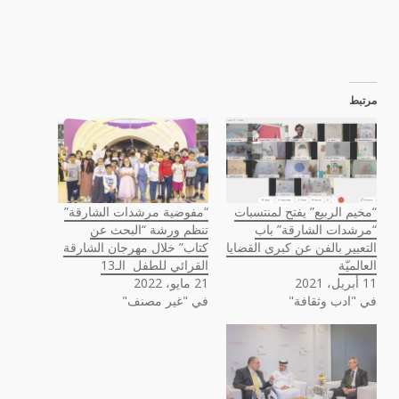
مرتبط
“مخيم الربيع” يفتح لمنتسبات
“مفوضية مرشدات الشارقة”
“مرشدات الشارقة” باب
تنظم ورشة “البحث عن
التعبير بالفن عن كبرى القضايا
كتاب” خلال مهرجان الشارقة
العالميّة
القرائي للطفل الـ13
11 أبريل، 2021
21 مايو، 2022
في "ادب وثقافة"
في "غير مصنف"