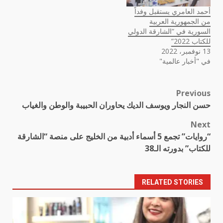
أحمد العامري يستقبل وفداً
من الجمهورية العربية
السورية في “الشارقة الدولي
للكتاب 2022”
13 نوفمبر، 2022
في "أخبار عالمية"
Previous
Post
حسن النجار ويوسف الديك يحاوران الحبيبة والوطن والغياب
navigation
Next
“روايات” تجمع 5 أسماء أدبية من الخليج على منصة “الشارقة
للكتاب” بدورته الـ38
RELATED STORIES