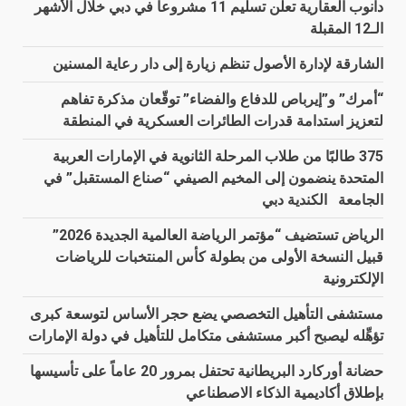
دانوب العقارية تعلن تسليم 11 مشروعاً في دبي خلال الأشهر
الـ12 المقبلة
الشارقة لإدارة الأصول تنظم زيارة إلى دار رعاية المسنين
“أمرك” و”إيرباص للدفاع والفضاء” توقّعان مذكرة تفاهم
لتعزيز استدامة قدرات الطائرات العسكرية في المنطقة
375 طالبًا من طلاب المرحلة الثانوية في الإمارات العربية
المتحدة ينضمون إلى المخيم الصيفي “صناع المستقبل” في
الجامعة الكندية دبي
الرياض تستضيف “مؤتمر الرياضة العالمية الجديدة 2026”
قبيل النسخة الأولى من بطولة كأس المنتخبات للرياضات
الإلكترونية
مستشفى التأهيل التخصصي يضع حجر الأساس لتوسعة كبرى
تؤهِّله ليصبح أكبر مستشفى متكامل للتأهيل في دولة الإمارات
حضانة أوركارد البريطانية تحتفل بمرور 20 عاماً على تأسيسها
بإطلاق أكاديمية الذكاء الاصطناعي