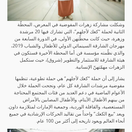
وشكلت مشاركة زهرات المفوضية في المعرض، المحطّة
الثانية لحملة “كعك لأجلهم”، التي تشارك فيها 20 مرشدة
وزهرة، حيث كانت محطّتهن الأولى، في الدورة السابعة من
مهرجان الشارقة السينمائي الدولي للأطفال والشباب 2019،
والذي نظّمته مؤسسة فن. أما المحطة الأخيرة فستكون في
هيئة الشارقة للاستثمار والتطوير (شروق)، حيث ستكمل
الزهرات مهمّتهنّ الإنسانية.
يشار إلى أن حملة “كعك لأجلهم” هي حملة تطوعية، تنظمها
مفوضية مرشدات الشارقة كل عام، ونجحت الحملة خلال
الأعوام الماضية في دعم العديد من فئات المجتمع المحتاجة
من بينهم الأطفال الأيتام، والأطفال المصابين بالأمراض
المستعصية، والقافلة الوردية، وجمعية الإمارات لمتلازمة داون.
ويعد “بيع الكعك” واحداً من تقاليد الحركات الإرشادية في جميع
أنحاء العالم ويعود تاريخه إلى أكثر من 100 عام.