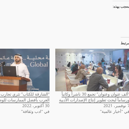
عجب بهذه:
رتبط
“ألف عنوان وعنوان” تجمع 30 ناشراً وكاتباً
“الشارقة للكتاب” تثري تجارب 
رساماً لبحث تطوير إنتاج الإصدارات الأدبية
العرب بأفضل الممارسات للوصو
مبر، 2021
30 أكتوبر، 2022
ي "أخبار عالمية"
في "ادب وثقافة"