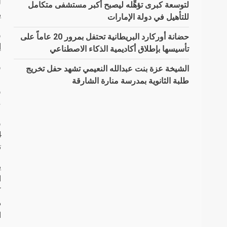
ل
لتوسعة كبرى تؤهِّله ليصبح أكبر مستشفى متكامل
ي
للتأهيل في دولة الإمارات
و
حضانة أوركارد البريطانية تحتفل بمرور 20 عاماً على
إ
تأسيسها بإطلاق أكاديمية الذكاء الاصطناعي
و
الشيخة عزة بنت عبدالله النعيمي تشهد حفل تخريج
ع
طلبة الثانوية بمدرسة منارة الشارقة
و
م
ت
ك
د
ا