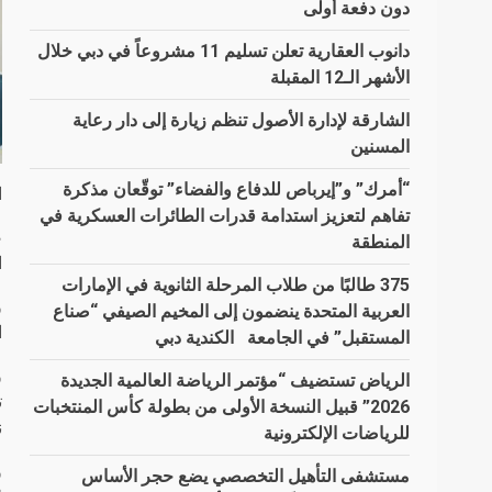
دون دفعة أولى
دانوب العقارية تعلن تسليم 11 مشروعاً في دبي خلال
الأشهر الـ12 المقبلة
الشارقة لإدارة الأصول تنظم زيارة إلى دار رعاية
المسنين
“أمرك” و”إيرباص للدفاع والفضاء” توقّعان مذكرة
ا
تفاهم لتعزيز استدامة قدرات الطائرات العسكرية في
المنطقة
ا
375 طالبًا من طلاب المرحلة الثانوية في الإمارات
و
العربية المتحدة ينضمون إلى المخيم الصيفي “صناع
ا
المستقبل” في الجامعة الكندية دبي
و
الرياض تستضيف “مؤتمر الرياضة العالمية الجديدة
ت
2026” قبيل النسخة الأولى من بطولة كأس المنتخبات
ن
للرياضات الإلكترونية
و
مستشفى التأهيل التخصصي يضع حجر الأساس