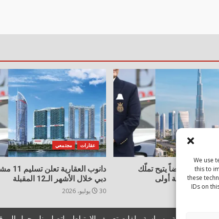
جتمعي
عقارات
مجتمعي
We use t
ية تُطلق عرضاً يتيح تملّك
دانوب العقار
this to 
these techn
 دبي دون دفعة أولى
دبي خلال الأشهر الـ12 المقبلة
IDs on thi
30 يوليو، 2026
يان الخصوصية
سياسة ملفات تعريف الارتباط
اتصل بنا
حول الموق