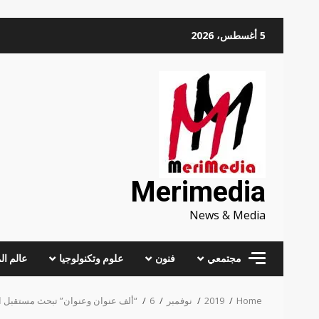
Skip
5 أغسطس، 2026
to
content
Merimedia
News & Media
مجتمعي
فنون
علوم وتكنولوجيا
عالم ال
Home
2019
نوفمبر
6
“ألف عنوان وعنوان” تبحث مستقبل الم