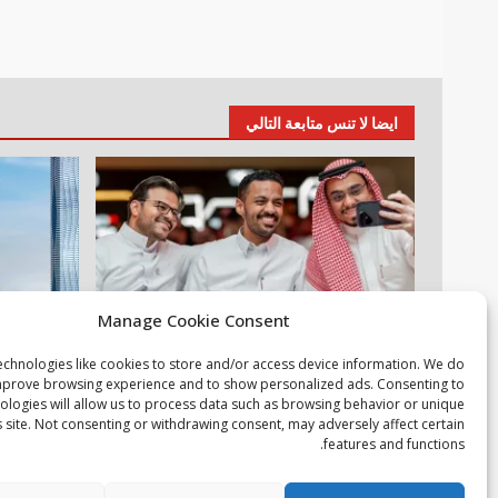
ايضا لا تنس متابعة التالي
Manage Cookie Consent
أخبار عالمية
مقالات
عقارات
م
echnologies like cookies to store and/or access device information. We do
خبراء التقنية ورواد مجتمع الألعاب يشاركون
دانوب العقار
improve browsing experience and to show personalized ads. Consenting to
ologies will allow us to process data such as browsing behavior or unique
انطباعاتهم حول TECNO POVA 8 Pro 5G
المنازل في
s site. Not consenting or withdrawing consent, may adversely affect certain
4 أغسطس، 2026
4 أغسطس، 2026
features and functions.
ب