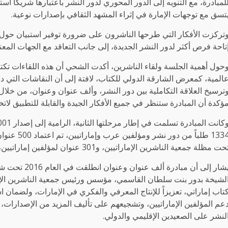
لمبادرة، مع التنويه إلى الدور المحوري لدور النشر باعتبارها شريكاً است
تسق مع توجهات الإمارة في إثراء المشهد الثقافي بإصدارات نوعية.
تركزت الأفكار التي طرحها الناشرون على ضرورة توفير استبيان حول عد
تاحة فرص أكثر لدور النشر الجديدة، إلى جانب التعاقد مع الجهات المعني
حول أهمية الجلسة ولقاء الناشرين، أكدت الشحي أن هذه اللقاءات تكت
المية، كمعرض الشارقة الدولي للكتاب، لافتة إلى أن النقاشات التي دار
ترسيخ العلاقة التكاملية بين دور النشر، وألف عنوان وعنوان، من خلال 
ؤكدة أن المبادرة ستنظر في جميع الأفكار الجيدة والقابلة للتطبيق لاتخا
حت مظلة جمعية الناشرين الإماراتيين، و301 عنوان لمؤلفين إماراتيين، بميزانية تبلغ قيمتها خمسة ملايين درهم.
يشار إلى أن مب
تاب إماراتي، تعزيزاً للإنتاج المعرفي والفكري في الإمارات، ولضمان 
عم المؤلفين الإماراتيين، وتشجيعهم على تأليف المزيد من الإصدارات،
لنشر على الصعيدين الإقليمي والدولي.