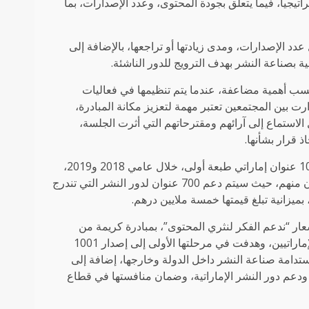
راتيجياً، فيما يتعلق بجودة المحتوى، وعدد الإصدارات، بما
د الإصدارات، ومدى زيادتها أو تراجعها، بالإضافة إلى
ة بصناعة النشر بهدف الترويج للدور الناشئة.
سب أهمية مضاعفة، عندما يتم تنظيمها في فعاليات
ت بين المجتمعين تعتبر مهمة لتعزيز مكانة المبادرة،
الاستماع إلى آرائهم ومقترحاتهم التي أثرت الجلسة،
ذ قرار بشأنها.
وكانت المبادرة تسلمت في إطار مرحلتها الثانية، الرامية إلى إصدار 1001 عنوان إماراتي طبعة أولى، خلال عامي 2018 و2019،
1334 طلباً من دور نشر ومؤلفين عرب وإماراتيين، تم اعتماد 500 عنوان منهم، حيث سيتم دعم 700 عنوان لدور النشر التي تندرج
ادرة ألف عنوان وعنوان انطلقت في العام 2016 تحت شعار “ندعم الفكر لنثري المحتوى”، بمبادرة كريمة من
الشيخة بدور بنت سلطان القاسمي، مؤسس ورئيس جمعية الناشرين الإماراتيين، وهدفت في مرحلتها الأولى إلى إصدار 1001
استدامة صناعة النشر داخل الدولة وخارجها، إضافة إلى
 ودعم دور النشر الإماراتية، وضمان منافستها في قطاع