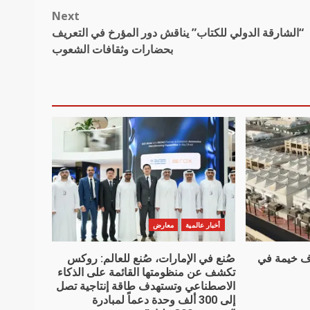
Next
“الشارقة الدولي للكتاب” يناقش دور المؤرخ في التعريف
بحضارات وثقافات الشعوب
أخبار عالمية
معارض
للمناسك” تقيم 6 آلاف خيمة في
صُنع في الإمارات، صُنع للعالم: روكس
تكشف عن منظومتها القائمة على الذكاء
الاصطناعي وتستهدف طاقة إنتاجية تصل
إلى 300 ألف وحدة دعماً لمبادرة