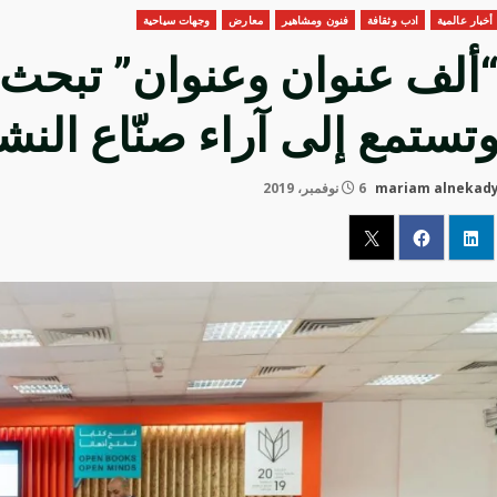
أخبار عالمية
ادب وثقافة
فنون ومشاهير
معارض
وجهات سياحية
ألف عنوان وعنوان” تبحث 
تستمع إلى آراء صنّاع النش
mariam alnekad
6 نوفمبر، 2019