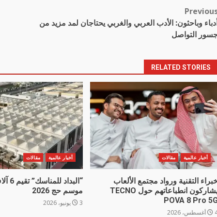
Previou
Pos
دباء وباحثون: الأدب العربي والغربي يحتاجان لمد مزيد من
navigatio
سور التواصل
RELATED STORIES
أخبار عالمية
مقالات
أخبار عالمية
مقالات
براء التقنية ورواد مجتمع الألعاب
“البداد 
يشاركون انطباعاتهم حول TECNO
موسم حج 2026
POVA 8 Pro 5
3 يونيو، 2026
غسطس، 2026