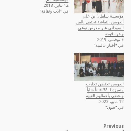
12 يناير، 2018
في "ادب وثقافة"
مؤسسة سلطان بن علي
العويس الثقافية تحتفي بالفن
السوداني عبر معرض نوعي
وندوة قيمة
9 نوفمبر، 2019
في "أخبار عالمية"
العويس تحتضن تجارب
متميزة لـ 38 فناناً شاباً
وتحتفي بأعمالهم الفنية
12 مايو، 2023
في "فنون"
Previous
Post