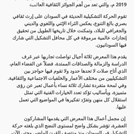
2019 م، والتي تعد من أهم الجوائز الثقافية العا
لمية
تقوم الحركة التشكيلية الحديثة في السودان على إرث ثقافي
بصري بالغ التنوع، يعكس الثراء الإثني واللغوي والديني
والجغرافي للبلاد، وتمكنت خلال تاريخها الطويل من تحقيق
إنجازات عالمية مرموقة في كل محافل التشكيل التي شارك
فيها السودانيون.
يقدم هذا المعرض ثلاثة أجيال تواصلت تجاربها عبر غرف
الدراسة والزمالة والصداقات الممتدة، فضلاً عن الفضاء العام،
الذي أتاح صلات لا تحدها حدود ولا تقوم فيها حواجز بين
التشكيليين من مختلف الأعمار والخلفيات الاجتماعية والثقافية.
وفي لمحة متفردة تشارك ثلاثة نساء بأعمال تعبر عن رؤى
متميزة، وبأساليب تؤكد تعدد الخيارات الفنية التي تمثل
استقلال كل منهن وتفرّد تفكيرها في المواضيع التي تعمل
عليها.
إن مجمل أعمال هذا المعرض التي يقدمها المشاركون
العشرة، تؤشر بشكل واضح لمستوى النضج الذي بلغته حركة
التشكيل في السودان منذ منتصف القرن الماضي وحتى الآن،