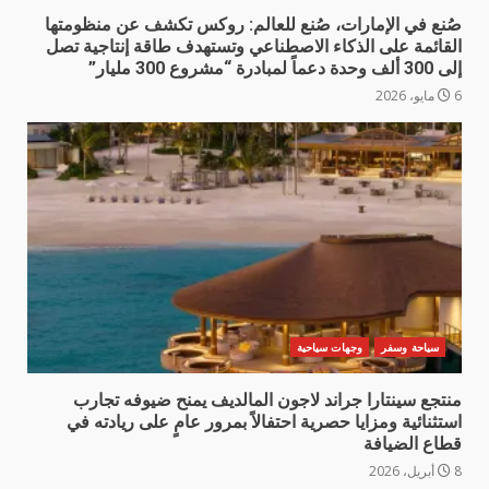
صُنع في الإمارات، صُنع للعالم: روكس تكشف عن منظومتها
القائمة على الذكاء الاصطناعي وتستهدف طاقة إنتاجية تصل
إلى 300 ألف وحدة دعماً لمبادرة “مشروع 300 مليار”
6 مايو، 2026
سياحة وسفر
وجهات سياحية
منتجع سينتارا جراند لاجون المالديف يمنح ضيوفه تجارب
استثنائية ومزايا حصرية احتفالاً بمرور عامٍ على ريادته في
قطاع الضيافة
8 أبريل، 2026