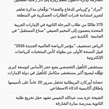
“أمرك” و”إيرباص للدفاع والفضاء” توقّعان مذكرة تفاهم
لتعزيز استدامة قدرات الطائرات العسكرية في المنطقة
375 طالبًا من طلاب المرحلة الثانوية في الإمارات العربية
المتحدة ينضمون إلى المخيم الصيفي “صناع المستقبل” في
الجامعة الكندية دبي
الرياض تستضيف “مؤتمر الرياضة العالمية الجديدة 2026”
قبيل النسخة الأولى من بطولة كأس المنتخبات للرياضات
الإلكترونية
مستشفى التأهيل التخصصي يضع حجر الأساس لتوسعة كبرى
تؤهِّله ليصبح أكبر مستشفى متكامل للتأهيل في دولة الإمارات
حضانة أوركارد البريطانية تحتفل بمرور 20 عاماً على تأسيسها
بإطلاق أكاديمية الذكاء الاصطناعي
الشيخة عزة بنت عبدالله النعيمي تشهد حفل تخريج طلبة
الثانوية بمدرسة منارة الشارقة