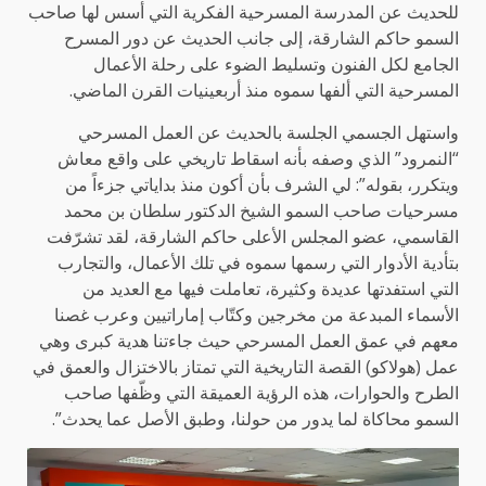
للحديث عن المدرسة المسرحية الفكرية التي أسس لها صاحب
السمو حاكم الشارقة، إلى جانب الحديث عن دور المسرح
الجامع لكل الفنون وتسليط الضوء على رحلة الأعمال
المسرحية التي ألفها سموه منذ أربعينيات القرن الماضي.
واستهل الجسمي الجلسة بالحديث عن العمل المسرحي
“النمرود” الذي وصفه بأنه اسقاط تاريخي على واقع معاش
ويتكرر، بقوله”: لي الشرف بأن أكون منذ بداياتي جزءاً من
مسرحيات صاحب السمو الشيخ الدكتور سلطان بن محمد
القاسمي، عضو المجلس الأعلى حاكم الشارقة، لقد تشرّفت
بتأدية الأدوار التي رسمها سموه في تلك الأعمال، والتجارب
التي استفدتها عديدة وكثيرة، تعاملت فيها مع العديد من
الأسماء المبدعة من مخرجين وكتّاب إماراتيين وعرب غصنا
معهم في عمق العمل المسرحي حيث جاءتنا هدية كبرى وهي
عمل (هولاكو) القصة التاريخية التي تمتاز بالاختزال والعمق في
الطرح والحوارات، هذه الرؤية العميقة التي وظّفها صاحب
السمو محاكاة لما يدور من حولنا، وطبق الأصل عما يحدث”.