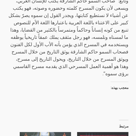
وتابع: “صاحب السمو حاكم الشارقة يكتب للإنسان العربي،
ويسعى لأن يكون المسرح كلمته وحضوره وصوته، فهو يكتب
عن أشياء لا نستطيع كتابتها، ويجدر القول إن سموه يصرّ بشكل
كبير على الاعتناء باللغة العربية باعتبارها اللغة الأم للنصوص
تنبع من كونه إنساناً وحاكماً ومتمرساً بالكثير من القضايا، وهذا
ما لمسناه ونلمسه، فهو رجل مثقف يملك عمقاً تاريخياً يوظفه
ويستخدمه في المسرح الذي يؤمن بأنه الأب الأول لكل الفنون
فصحاب السمو حاكم الشارقة يوثق التاريخ من خلال المسرح
ويوثق المسرح من خلال التاريخ، ويحول التاريخ إلى مسرح،
وهذا هو أهمية العمل المسرحي الذي يقدمه مسرح القاسمي
برؤى سموه”.
معجب بهذه:
مرتبط