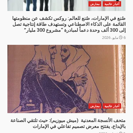
أخبار عالمية
معارض
صُنع في الإمارات، صُنع للعالم: روكس تكشف عن منظومتها
القائمة على الذكاء الاصطناعي وتستهدف طاقة إنتاجية تصل
إلى 300 ألف وحدة دعماً لمبادرة “مشروع 300 مليار”
6 مايو، 2026
أخبار عالمية
معارض
متحف الأنسجة المعدنية (ميش ميوزيم): حيث تلتقي الصناعة
بالإبداع، يفتتح معرض تصميم تفاعلي في الإمارات