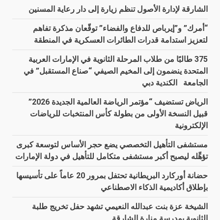
الشارقة لإدارة الأصول تنظم زيارة إلى دار رعاية المسنين
“أمرك” و”إيرباص للدفاع والفضاء” توقّعان مذكرة تفاهم
لتعزيز استدامة قدرات الطائرات العسكرية في المنطقة
375 طالبًا من طلاب المرحلة الثانوية في الإمارات العربية
المتحدة ينضمون إلى المخيم الصيفي “صناع المستقبل” في
الجامعة الكندية دبي
الرياض تستضيف “مؤتمر الرياضة العالمية الجديدة 2026”
قبيل النسخة الأولى من بطولة كأس المنتخبات للرياضات
الإلكترونية
مستشفى التأهيل التخصصي يضع حجر الأساس لتوسعة كبرى
تؤهِّله ليصبح أكبر مستشفى متكامل للتأهيل في دولة الإمارات
حضانة أوركارد البريطانية تحتفل بمرور 20 عاماً على تأسيسها
بإطلاق أكاديمية الذكاء الاصطناعي
الشيخة عزة بنت عبدالله النعيمي تشهد حفل تخريج طلبة
الثانوية بمدرسة منارة الشارقة