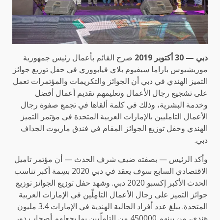
دبي — 30 أكتوبر 2019
صرح القائم بأعمال رئيس جمهورية
موريشيوس باراما سيفيوم بلاي فيابووري في حفل توزيع جوائز
التميز الهندي في دبي أن الجوائز والتكريمات والمؤتمرات تعمل
على تشجيع رجال الأعمال وتعليمهم تقديم أعمال أفضل
وخدمة البشرية، وذلك في كلمة ألقاها في تجمع صفوة رجال
الأعمال التامليين بالإمارات العربية المتحدة في مؤتمر التميز
الهندي وحفل توزيع الجوائز المقام في فندق ماريوت الجداف
دبي.
وأكد الرئيس — بصفته ضيف شرف الحدث — أن مؤتمر تاميل
الاقتصادي السابع سوف يعقد في دبي 2020 بسِمة أكبر تناسب
الحدث الأكبر إكسبو 2020 دبي. وشهد حفل توزيع الجوائز توزيع
جوائز التميز على رجال الأعمال التامِلّين في الإمارات العربية
المتحدة. يبلغ عدد أفراد الجالية الهندية في الإمارات 3.4 مليون
هندي، من بينهم 450000 من التاملّيين بما يجعلهم أصحاب دور