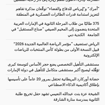
“أمرك” و”إيرباص للدفاع والفضاء” توقّعان مذكرة تفاهم
لتعزيز استدامة قدرات الطائرات العسكرية في المنطقة
375 طالبًا من طلاب المرحلة الثانوية في الإمارات العربية
المتحدة ينضمون إلى المخيم الصيفي “صناع المستقبل” في
الجامعة الكندية دبي
الرياض تستضيف “مؤتمر الرياضة العالمية الجديدة 2026”
قبيل النسخة الأولى من بطولة كأس المنتخبات للرياضات
الإلكترونية
مستشفى التأهيل التخصصي يضع حجر الأساس لتوسعة كبرى
تؤهِّله ليصبح أكبر مستشفى متكامل للتأهيل في دولة الإمارات
حضانة أوركارد البريطانية تحتفل بمرور 20 عاماً على تأسيسها
بإطلاق أكاديمية الذكاء الاصطناعي
الشيخة عزة بنت عبدالله النعيمي تشهد حفل تخريج طلبة
الثانوية بمدرسة منارة الشارقة