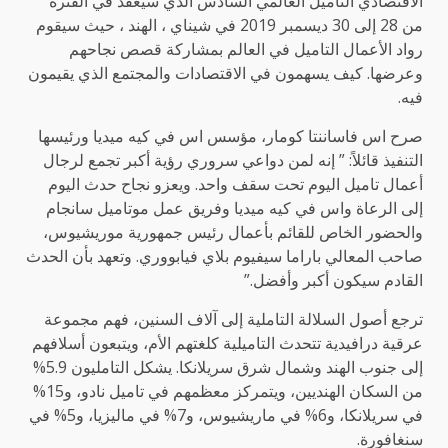
الاقتصادي التاميل العالمي السادس الذي سيعقد في الفترة
من 28 إلى 30 ديسمبر 2019 في شيناي ، الهند ، حيث سيقوم
رواد الأعمال التاميل في العالم بمشاركة قصص نجاحهم
وعرضها. كيف يسهمون في الاقتصادات والمجتمع الذي يقيمون
فيه.
صرح اس فاساننتا كومار، مؤسس اس في كيه ميديا ورئيسها
التنفيذ قائلاً: ” إنه لمن دواعي سروري رؤية أكبر تجمع لرجال
أعمال تاميل اليوم تحت سقف واحد. ويعزو نجاح حدث اليوم
إلى الرعاة واس في كيه ميديا وفريق عمل موتاميل سانجام
والحضور الخاص للقائم بأعمال رئيس جمهورية موريشيوس،
صاحب المعالي باراما سيفيوم بلاي فيابووري. وتعهد بأن الحدث
القادم سيكون أكبر وأفضل.”
ترجع أصول السلالة التاملية إلى آلاف السنين، فهم مجموعة
عرقية درافيدية تتحدث التاميلية كلغتهم الأم، ويتبعون أسلافهم
إلى جنوب الهند وشمال شرق سريلانكا. يشكل التامليون 5.9%
من السكان الهنديين، ويتمركز معظمهم في تاميل نادو، و15%
في سريلانكا، و6% في ماريشيوس، و7% في ماليزيا، و5% في
سنغافورة.